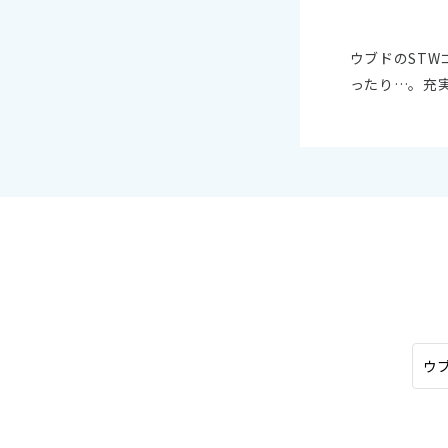
オセアニア
10
ハワイ
2026年
ウブドのST
ったり…。充
日
月
4
5
11
12
18
19
25
26