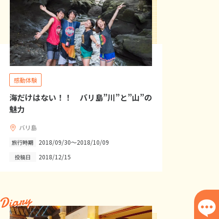
感動体験
海だけはない！！ バリ島”川”と”山”の
魅力
バリ島
2018/09/30～2018/10/09
旅行時期
2018/12/15
投稿日
Diary