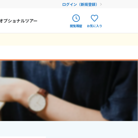
ログイン（新規登録）
オプショナルツアー
閲覧履歴
お気に入り
ク
ポルトガル
春旅
オランダ
12
9月未定
12月未定
2026年
月
アイルランド
まだ履歴がありません
まだ登録がありません
金
土
日
月
火
水
木
金
土
ハンガリー
4
5
1
2
3
4
5
フィンランド
11
12
6
7
8
9
10
11
12
18
19
エストニア
13
14
15
16
17
18
19
25
26
20
21
22
23
24
25
26
クロアチア
27
28
29
30
31
ルーマニア
フェロー諸島