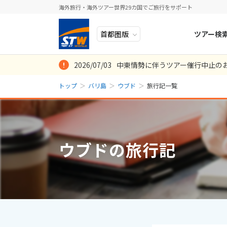
海外旅行・海外ツアー世界29カ国でご旅行をサポート
ツアー検
2026/07/03
中東情勢に伴うツアー催行中止の
ヨーロッパ
人気のテーマ
イタリア
秋旅
トップ
バリ島
ウブド
旅行記一覧
中近東・トルコ
お得な旅
ドイツ
年末年始
8
2026年
月
アフリカ
誰と行く？
ベルギー
日
月
アジア
目的
スイス
ウブドの旅行記
ロシア・中央アジア
ポーランド
2
3
アメリカ・カナダ
スウェーデ
9
10
中南米・カリブ海
16
17
ラトビア
23
24
モルディブ・他インド洋
スロヴェニ
30
31
太平洋地域
北マケドニ