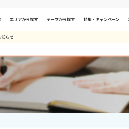
索
エリアから探す
テーマから探す
特集・キャンペーン
563
ツアー件数
件
お知らせ
× カレンダーを閉じる
マルタ
冬旅
スペイン
ゴールデンウィー
フランス
夏旅
モナコ
9
8月未定
2026年
月
ルクセンブルク
イギリス
火
水
木
金
土
日
月
火
水
木
チェコ
オーストリア
1
1
2
3
スロヴァキア
アイスランド
4
5
6
7
8
6
7
8
9
10
ン
11
12
13
デンマーク
14
15
13
14
ノルウェー
15
16
17
18
19
20
21
22
20
21
22
23
24
リトアニア
ギリシャ
25
26
27
28
29
27
28
29
30
ア
モンテネグロ
ブルガリア
ア
ボスニア・ヘルツェゴビナ
セルビア