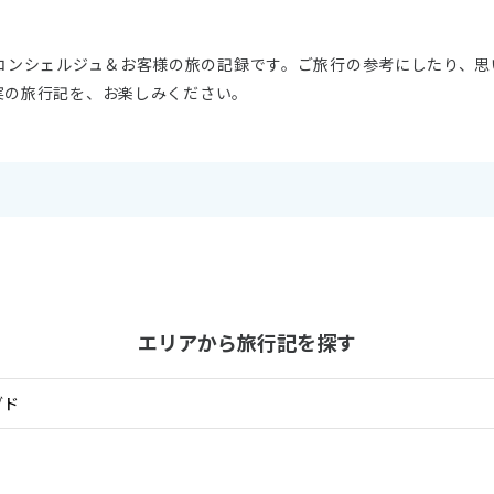
11
10月未定
月
2026年
月
Wコンシェルジュ＆お客様の旅の記録です。ご旅行の参考にしたり、思
実の旅行記を、お楽しみください。
火
水
木
金
土
日
月
火
水
木
1
2
3
1
2
3
4
5
6
7
8
9
10
8
9
10
11
12
13
14
15
16
17
15
16
17
18
19
20
21
22
23
24
22
23
24
25
26
27
28
29
30
31
29
30
エリアから旅行記を探す