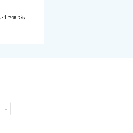
2
11月未定
2月未定
2027年
月
い出を振り返
金
土
日
月
火
水
木
金
土
6
7
1
2
3
4
5
6
13
14
7
8
9
10
11
12
13
20
21
14
15
16
17
18
19
20
27
28
21
22
23
24
25
26
27
28