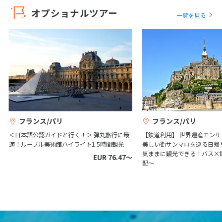
オプショナルツアー
一覧を見る
フランス/パリ
フランス/パリ
＜日本語公認ガイドと行く！＞ 弾丸旅行に最
【鉄道利用】 世界遺産モン
適！ルーブル美術館ハイライト1.5時間観光
美しい街サンマロを巡る日帰
気ままに観光できる！バス×
EUR 76.47〜
配～