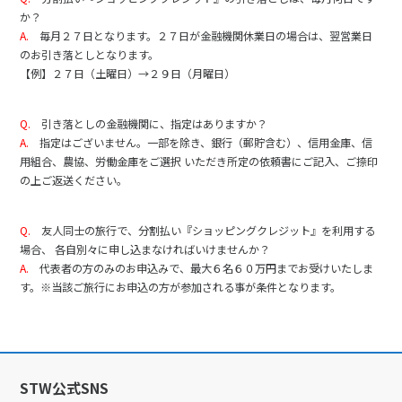
か？
A.
毎月２７日となります。２７日が金融機関休業日の場合は、翌営業日
のお引き落としとなります。
【例】２７日（土曜日）→２９日（月曜日）
Q.
引き落としの金融機関に、指定はありますか？
A.
指定はございません。一部を除き、銀行（郵貯含む）、信用金庫、信
用組合、農協、労働金庫をご選択 いただき所定の依頼書にご記入、ご捺印
の上ご返送ください。
Q.
友人同士の旅行で、分割払い『ショッピングクレジット』を利用する
場合、 各自別々に申し込まなければいけませんか？
A.
代表者の方のみのお申込みで、最大６名６０万円までお受けいたしま
す。※当該ご旅行にお申込の方が参加される事が条件となります。
STW公式SNS