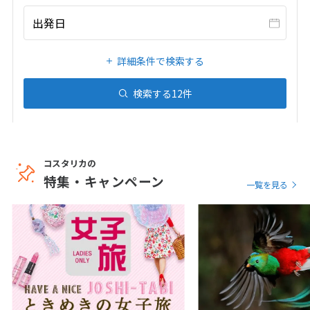
20
21
22
23
24
25
26
出発日
27
28
29
30
31
詳細条件で検索する
1
1月未定
2027年
月
検索する
12
件
1
2
3
4
5
6
7
8
9
10
11
12
13
14
15
16
コスタリカの
17
18
19
20
21
22
23
特集・キャンペーン
一覧を見る
24
25
26
27
28
29
30
31
2
2月未定
2027年
月
1
2
3
4
5
6