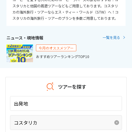
25
26
27
28
29
30
31
スタリカと他国の周遊ツアーなどもご用意しております。コスタリ
カの海外旅行・ツアーならエス・ティー・ワールド（STW）へ！コ
スタリカの海外旅行・ツアーのプランを多数ご用意しております。
11
11月未定
2026年
月
1
2
3
4
5
6
7
ニュース・現地情報
一覧を見る
8
9
10
11
12
13
14
今月のオススメツアー
15
16
17
18
19
20
21
おすすめツアーランキングTOP10
22
23
24
25
26
27
28
29
30
ツアーを探す
12
12月未定
2026年
月
出発地
1
2
3
4
5
6
7
8
9
10
11
12
コスタリカ
13
14
15
16
17
18
19