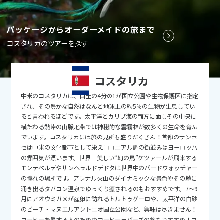
9
9月未定
2026年
月
パッケージからオーダーメイドの旅まで
1
2
3
4
5
コスタリカのツアーを探す
6
7
8
9
10
11
12
13
14
15
16
17
18
19
コスタリカ
20
21
22
23
24
25
26
中米のコスタリカは、国土の4分の1が国立公園や生物保護区に指定
27
28
29
30
され、その豊かな自然はなんと地球上の約5％の生物が生息してい
ると言われるほどです。太平洋とカリブ海の両方に面しその中央に
横たわる熱帯の山脈地帯では神秘的な雲霧林が数多くの生命を育ん
10
10月未定
2026年
月
でいます。コスタリカには旅の見所も盛りだくさん！首都のサンホ
セは中米の文化都市として栄えコロニアル調の街並みはヨーロッパ
1
2
3
の雰囲気が漂います。世界一美しい“幻の鳥”ケツァールが飛来する
モンテベルデやサンヘラルドデドタは世界中のバードウォッチャー
4
5
6
7
8
9
10
の憧れの場所です。アレナル火山のダイナミックな景色やその麓に
11
12
13
14
15
16
17
涌き出るタバコン温泉でゆっくり癒されるのもおすすめです。7～9
月にアオウミガメが産卵に訪れるトルトゥゲーロや、太平洋の白砂
18
19
20
21
22
23
24
のビーチ・マヌエルアントニオ国立公園など、興味は尽きません！
コーヒーを愛する人のためのコーヒーラバーズの旅もおすすめ！コ