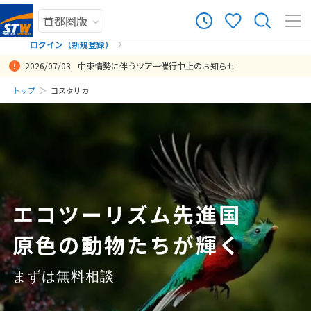
12
ツアー件数
件
ログイン（新規登録）
2026/07/03
中東情勢に伴うツアー催行中止のお知らせ
× カレンダーを閉じる
まだ履歴がありません
トップ
コスタリカ
日
月
火
水
木
金
土
まだ登録がありません
8
8月未定
2026年
月
1
2
3
4
5
6
7
8
エコツーリズム先進国
9
10
11
12
13
14
15
原色の動物たちが輝く
16
17
18
19
20
21
22
23
24
25
26
27
28
29
まずは無料相談
30
31