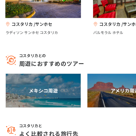
25
26
27
28
29
30
31
コスタリカ /サンホセ
コスタリカ /サン
8
8月未定
2027年
月
ラディソン サンホセ コスタリカ
バルモラル ホテル
1
2
3
4
5
6
7
8
9
10
11
12
13
14
コスタリカとの
周遊におすすめのツアー
15
16
17
18
19
20
21
22
23
24
25
26
27
28
29
30
31
メキシコ周遊
アメリカ周
9
9月未定
2027年
月
1
2
3
4
コスタリカと
5
6
7
8
9
10
11
よく比較される旅行先