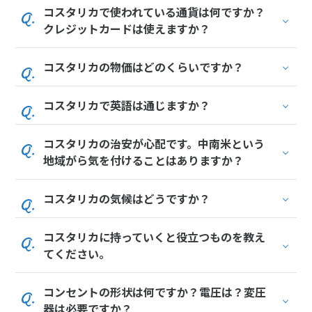
コスタリカで使われている通貨は何ですか？
1
2
3
4
5
6
クレジットカードは使えますか？
7
8
9
10
11
12
13
14
15
16
17
18
19
20
コスタリカの物価はどのくらいですか？
21
22
23
24
25
26
27
28
29
30
コスタリカで英語は通じますか？
コスタリカの治安が心配です。中南米という
12
12月未定
2027年
月
地域がら気を付けることはありますか？
1
2
3
4
コスタリカの気候はどうですか？
5
6
7
8
9
10
11
12
13
14
15
16
17
18
コスタリカに持っていくと役立つものを教え
19
20
21
22
23
24
25
てください。
26
27
28
29
30
31
コンセントの形状は何ですか？電圧は？変圧
器は必要ですか？