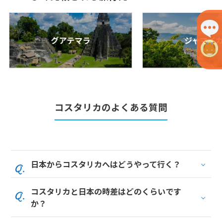
12
13
14
15
16
17
18
19
20
21
22
23
24
25
26
27
28
29
30
グアテマラ
ジャマイ
10
10月未定
2027年
月
1
2
コスタリカのよくある質問
3
4
5
6
7
8
9
10
11
12
13
14
15
16
17
18
19
20
21
22
23
24
25
26
27
28
29
30
日本からコスタリカへはどうやって行く？
31
コスタリカと日本の時差はどのくらいです
か？
11
11月未定
2027年
月