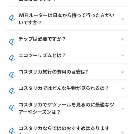
1
1月未定
2028年
月
WIFIルーターは日本から持って行った方がい
1
いですか？
2
3
4
5
6
7
8
9
10
11
12
13
14
15
チップは必要ですか？
16
17
18
19
20
21
22
エコツーリズムとは？
23
24
25
26
27
28
29
30
31
コスタリカ旅行の費用の目安は?
2
2月未定
コスタリカではどんな生物が見られるの？
2028年
月
1
2
3
4
5
コスタリカでケツァールを見るのに最適なツ
6
7
8
9
10
11
12
アーやシーズンは？
13
14
15
16
17
18
19
コスタリカならではのおすすめはあります
20
21
22
23
24
25
26