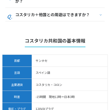
か？
27
28
29
コスタリカ＋他国との周遊はできますか？
3
3月未定
2028年
月
1
2
3
4
コスタリカ共和国の基本情報
5
6
7
8
9
10
11
12
13
14
15
16
17
18
19
20
21
22
23
24
25
首都
サンホセ
26
27
28
29
30
31
言語
スペイン語
4
4月未定
2028年
月
主要通貨
コスタリカ・コロン
1
時差
-15時間 現地12時＝日本3時
2
3
4
5
6
7
8
9
10
11
12
13
14
15
電圧・プラグ
120V/Aプラグ