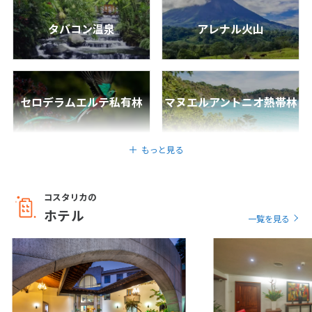
タバコン温泉
アレナル火山
6
6月未定
2027年
月
1
2
3
4
5
6
7
8
9
10
11
12
セロデラムエルテ私有林
マヌエルアントニオ熱帯林
13
14
15
16
17
18
19
20
21
22
23
24
25
26
もっと見る
27
28
29
30
コスタリカの
7
7月未定
ホテル
2027年
月
一覧を見る
1
2
3
4
5
6
7
8
9
10
11
12
13
14
15
16
17
18
19
20
21
22
23
24