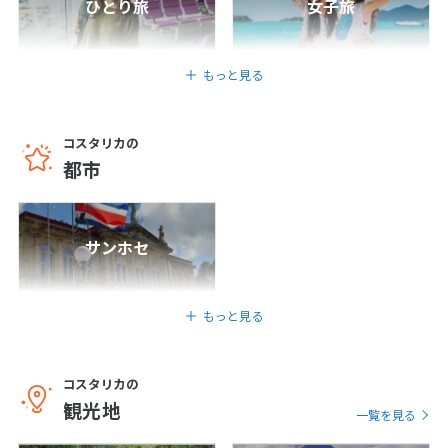
ひとり旅
女子旅
1
2
3
4
5
6
7
8
9
10
もっと見る
11
12
13
14
15
16
17
18
19
20
21
22
23
24
コスタリカの
25
26
27
28
29
30
都市
5
5月未定
2027年
月
サンホセ
1
2
3
4
5
6
7
8
もっと見る
9
10
11
12
13
14
15
16
17
18
19
20
21
22
コスタリカの
23
24
25
26
27
28
29
観光地
一覧を見る
30
31