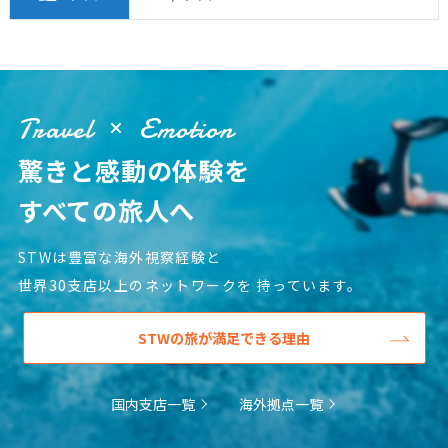
16
17
18
19
20
21
22
23
24
25
26
27
28
29
30
Travel
Emotion
5
驚きと感動の体験を
5月未定
2028年
月
すべての旅人へ
1
2
3
4
5
6
7
8
9
10
11
12
13
STWは豊富な海外視察経験と
14
15
16
17
18
19
20
世界30支店以上のネットワークを
持っています。
21
22
23
24
25
26
27
28
29
30
31
STWの旅が満足できる理由
6
国内支店一覧
海外拠点一覧
6月未定
2028年
月