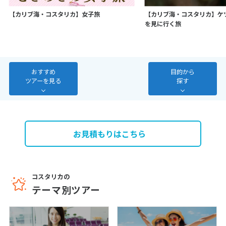
7
8
9
10
11
12
13
【カリブ海・コスタリカ】女子旅
【カリブ海・コスタリカ】ケ
を見に行く旅
14
15
16
17
18
19
20
21
22
23
24
25
26
27
28
おすすめ
目的から
ツアーを見る
探す
3
3月未定
2027年
月
1
2
3
4
5
6
お見積もりはこちら
7
8
9
10
11
12
13
14
15
16
17
18
19
20
21
22
23
24
25
26
27
コスタリカの
28
29
30
31
テーマ別ツアー
4
4月未定
2027年
月