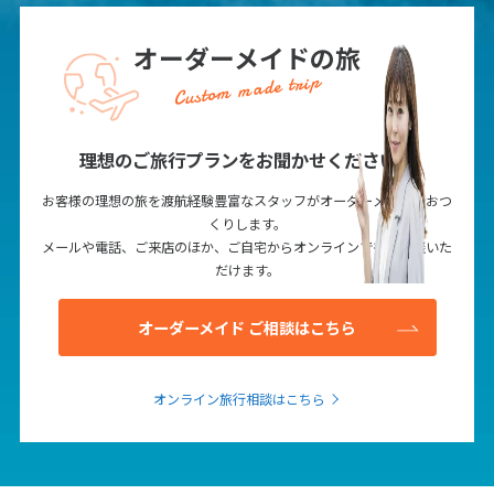
1
2
3
4
5
6
7
8
9
10
オーダーメイドの旅
11
12
13
14
15
16
17
Custom made trip
18
19
20
21
22
23
24
25
26
27
28
29
30
理想のご旅行プランをお聞かせください！
お客様の理想の旅を渡航経験豊富なスタッフがオーダーメイドでおつ
7
くりします。
7月未定
2028年
月
メールや電話、ご来店のほか、ご自宅からオンラインでもご相談いた
だけます。
1
2
3
4
5
6
7
8
オーダーメイド ご相談はこちら
9
10
11
12
13
14
15
16
17
18
19
20
21
22
オンライン旅行相談はこちら
23
24
25
26
27
28
29
30
31