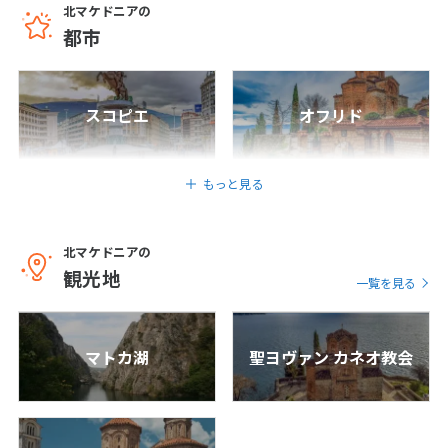
北マケドニアの
1
2
3
都市
4
5
6
7
8
9
10
11
12
13
14
15
16
17
スコピエ
オフリド
18
19
20
21
22
23
24
25
26
27
28
29
30
もっと見る
5
5月未定
2027年
月
北マケドニアの
観光地
1
一覧を見る
2
3
4
5
6
7
8
9
10
11
12
13
14
15
マトカ湖
聖ヨヴァン カネオ教会
16
17
18
19
20
21
22
23
24
25
26
27
28
29
30
31