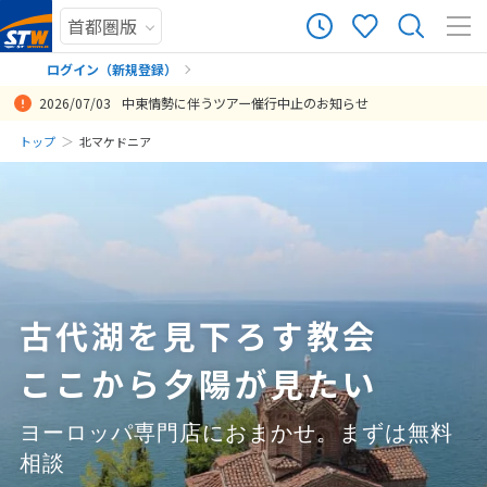
0
ツアー件数
件
ログイン（新規登録）
2026/07/03
中東情勢に伴うツアー催行中止のお知らせ
× カレンダーを閉じる
まだ履歴がありません
トップ
北マケドニア
日
月
火
水
木
金
土
まだ登録がありません
8
8月未定
2026年
月
1
2
3
4
5
6
7
8
古代湖を見下ろす教会
9
10
11
12
13
14
15
ここから夕陽が見たい
16
17
18
19
20
21
22
23
24
25
26
27
28
29
ヨーロッパ専門店におまかせ。まずは無料
30
31
相談