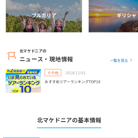
25
26
27
28
29
30
31
ブルガリア
ギリシャ
8
8月未定
2027年
月
1
2
3
4
5
6
7
北マケドニアの
8
9
10
11
12
13
14
ニュース・現地情報
一覧を見る
15
16
17
18
19
20
21
その他
2024/12/01
22
23
24
25
26
27
28
おすすめツアーランキングTOP10
29
30
31
9
9月未定
2027年
月
北マケドニアの基本情報
1
2
3
4
5
6
7
8
9
10
11