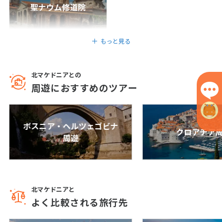
聖ナウム修道院
6
6月未定
2027年
月
もっと見る
1
2
3
4
5
6
7
8
9
10
11
12
北マケドニアとの
13
14
15
16
17
18
19
周遊におすすめのツアー
20
21
22
23
24
25
26
27
28
29
30
ボスニア・ヘルツェゴビナ
クロアチア
周遊
7
7月未定
2027年
月
1
2
3
4
5
6
7
8
9
10
北マケドニアと
よく比較される旅行先
11
12
13
14
15
16
17
18
19
20
21
22
23
24