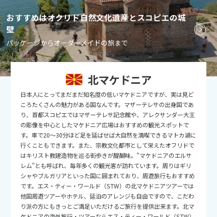
9
9月未定
おすすめはオクリド自然文化遺産とスコピエの城
2026年
月
壁
1
2
3
4
5
パッケージからオーダーメイドの旅まで
6
7
8
9
10
11
12
13
14
15
16
17
18
19
北マケドニア
20
21
22
23
24
25
26
日本人にとってまだまだ知名度の低いマケドニアですが、実は見ど
27
28
29
30
ころたくさんの魅力がある国なんです。マザーテレサの出身国であ
り、首都スコピエではマザーテレサ記念館や、アレクサンダー大王
の彫像を中心としたマケドニア広場はおすすめの観光スポットで
10
10月未定
2026年
月
す。車で20～30分ほど足を延ばせば大自然を満喫できるマトカ湖に
行くこともできます。また、宗教文化都市として栄えたオフリドで
1
2
3
はキリスト教建造物を巡る街歩きが醍醐味。"マケドニアのエルサ
レム"とも呼ばれ、毎年多くの観光客が訪れています。周りはギリ
4
5
6
7
8
9
10
シャやブルガリアといった国に囲まれており、周遊旅行もおすすめ
11
12
13
14
15
16
17
です。エス・ティー・ワールド（STW）の北マケドニアツアーでは
他国周遊ツアーやホテル、延泊のアレンジも自由ですので、こだわ
18
19
20
21
22
23
24
り派の方にもきっとご満足いただけるご旅行を提供出来ます。北マ
ケドニアの海外旅行・ツアーならエス・ティー・ワールド（STW）