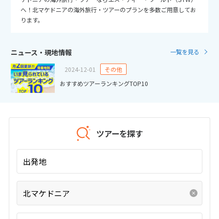
25
26
27
28
29
30
31
へ！北マケドニアの海外旅行・ツアーのプランを多数ご用意してお
ります。
11
11月未定
2026年
月
ニュース・現地情報
一覧を見る
1
2
3
4
5
6
7
2024-12-01
その他
8
9
10
11
12
13
14
おすすめツアーランキングTOP10
15
16
17
18
19
20
21
22
23
24
25
26
27
28
29
30
ツアーを探す
12
12月未定
2026年
月
出発地
1
2
3
4
5
北マケドニア
6
7
8
9
10
11
12
13
14
15
16
17
18
19