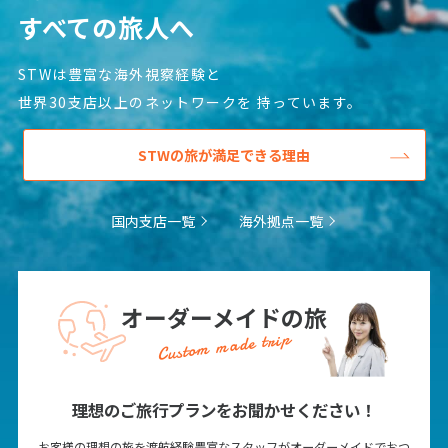
1
2
3
4
5
6
すべての旅人へ
7
8
9
10
11
12
13
STWは豊富な海外視察経験と
14
15
16
17
18
19
20
世界30支店以上のネットワークを
持っています。
21
22
23
24
25
26
27
28
29
30
STWの旅が満足できる理由
12
12月未定
国内支店一覧
海外拠点一覧
2027年
月
1
2
3
4
5
6
7
8
9
10
11
オーダーメイドの旅
12
13
14
15
16
17
18
Custom made trip
19
20
21
22
23
24
25
26
27
28
29
30
31
理想のご旅行プランをお聞かせください！
お客様の理想の旅を渡航経験豊富なスタッフがオーダーメイドでおつ