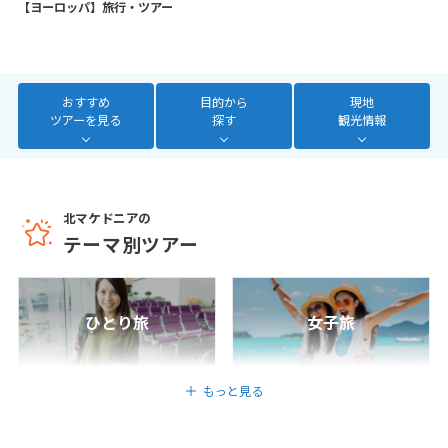
【ヨーロッパ】旅行・ツアー
7
8
9
10
11
12
13
14
15
16
17
18
19
20
21
22
23
24
25
26
27
おすすめ
目的から
現地
28
ツアーを見る
探す
観光情報
3
3月未定
2027年
月
北マケドニアの
1
2
3
4
5
6
テーマ別ツアー
7
8
9
10
11
12
13
14
15
16
17
18
19
20
ひとり旅
女子旅
21
22
23
24
25
26
27
28
29
30
31
もっと見る
4
4月未定
2027年
月