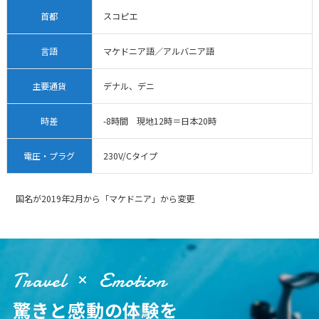
12
13
14
15
16
17
18
首都
スコピエ
19
20
21
22
23
24
25
26
27
28
29
30
言語
マケドニア語／アルバニア語
主要通貨
デナル、デニ
10
10月未定
2027年
月
時差
-8時間 現地12時＝日本20時
1
2
電圧・プラグ
230V/Cタイプ
3
4
5
6
7
8
9
10
11
12
13
14
15
16
国名が2019年2月から「マケドニア」から変更
17
18
19
20
21
22
23
24
25
26
27
28
29
30
31
Travel
Emotion
11
11月未定
2027年
月
驚きと感動の体験を