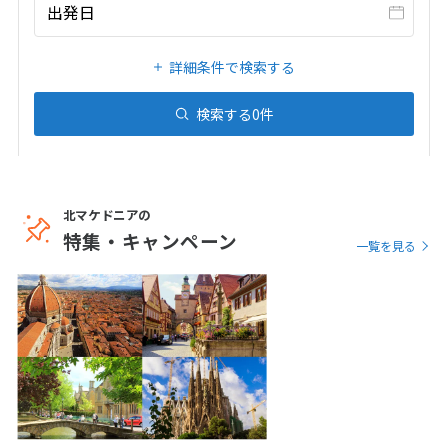
20
21
22
23
24
25
26
出発日
27
28
29
30
31
詳細条件で検索する
1
検索する
0
件
1月未定
2027年
月
1
2
3
4
5
6
7
8
9
北マケドニアの
10
11
12
13
14
15
16
特集・キャンペーン
一覧を見る
17
18
19
20
21
22
23
24
25
26
27
28
29
30
31
2
2月未定
2027年
月
1
2
3
4
5
6