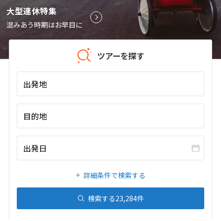
大型連休特集
9
9月未定
2026年
月
混みあう時期はお早目に
1
2
3
4
5
6
7
8
9
10
11
12
ツアーを探す
13
14
15
16
17
18
19
出発地
20
21
22
23
24
25
26
27
28
29
30
目的地
10
10月未定
2026年
月
出発日
1
2
3
4
5
6
7
8
9
10
詳細条件で検索する
11
12
13
14
15
16
17
検索する
23,284
件
18
19
20
21
22
23
24