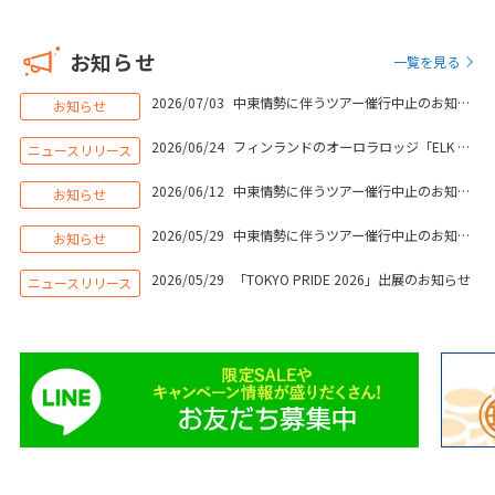
16
17
18
19
20
21
22
お知らせ
一覧を見る
23
24
25
26
27
28
29
30
2026/07/03
中東情勢に伴うツアー催行中止のお知らせ
お知らせ
2026/06/24
フィンランドのオーロラロッジ「ELK Aurora Lodge」運営開始＆ツアー販売開始のお知らせ
ニュースリリース
5
5月未定
2028年
月
2026/06/12
中東情勢に伴うツアー催行中止のお知らせ
お知らせ
1
2
3
4
5
6
2026/05/29
中東情勢に伴うツアー催行中止のお知らせ
お知らせ
7
8
9
10
11
12
13
2026/05/29
「TOKYO PRIDE 2026」出展のお知らせ
ニュースリリース
14
15
16
17
18
19
20
21
22
23
24
25
26
27
28
29
30
31
6
6月未定
2028年
月