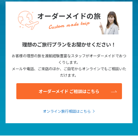
27
28
29
オーダーメイドの旅
Custom made trip
3
3月未定
2028年
月
1
2
3
4
理想のご旅行プランをお聞かせください！
5
6
7
8
9
10
11
お客様の理想の旅を渡航経験豊富なスタッフがオーダーメイドでおつ
12
13
14
15
16
17
18
くりします。
メールや電話、ご来店のほか、ご自宅からオンラインでもご相談いた
19
20
21
22
23
24
25
だけます。
26
27
28
29
30
31
オーダーメイド ご相談はこちら
4
4月未定
2028年
月
オンライン旅行相談はこちら
1
2
3
4
5
6
7
8
9
10
11
12
13
14
15