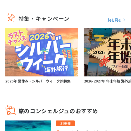
25
26
27
28
29
30
31
特集・キャンペーン
11
一覧を見る
11月未定
2026年
月
1
2
3
4
5
6
7
8
9
10
11
12
13
14
15
16
17
18
19
20
21
22
23
24
25
26
27
28
29
30
2026年 夏休み・シルバーウィーク旅特集
2026-2027年 年末年始 海
12
12月未定
2026年
月
1
2
3
4
5
旅のコンシェルジュのおすすめ
6
7
8
9
10
11
12
羽田発
13
14
15
16
17
18
19