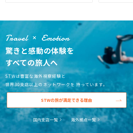
1
1月未定
2028年
月
1
2
3
4
5
6
7
8
Travel
Emotion
9
10
11
12
13
14
15
16
17
18
19
20
21
22
驚きと感動の体験を
23
24
25
26
27
28
29
すべての旅人へ
30
31
STWは豊富な海外視察経験と
世界30支店以上のネットワークを
持っています。
2
2月未定
2028年
月
1
2
3
4
5
STWの旅が満足できる理由
6
7
8
9
10
11
12
13
14
15
16
17
18
19
国内支店一覧
海外拠点一覧
20
21
22
23
24
25
26