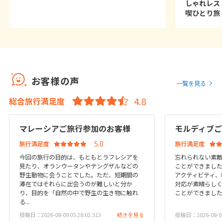
しゃれレス
1
2
3
4
5
6
喫ひとり旅
7
8
9
10
11
12
13
14
15
16
17
18
19
20
21
22
23
24
25
26
27
28
29
30
お客様の声
一覧を見る
総合旅行満足度
12
12月未定
2027年
月
マレーシアご旅行参加のお客様
モルディブ
1
2
3
4
旅行満足度
旅行満足度
5
6
7
8
9
10
11
今回の旅行の目的は、もともとラフレシアを
忘れられない素
12
13
14
15
16
17
18
見たり、オランウータンやテングザルなどの
ことができまし
野生動物に会うことでした。ただ、短期間の
アクティビティ、
19
20
21
22
23
24
25
滞在ではそれらに出会うのが難しいと分か
対応が素晴らし
26
27
28
29
30
31
り、目的を「自然の中で野生の生き物に触れ
ことができまし
る...
投稿日：2026-08-09 05:28:02.513
続きを見る
投稿日：2026-08-08 