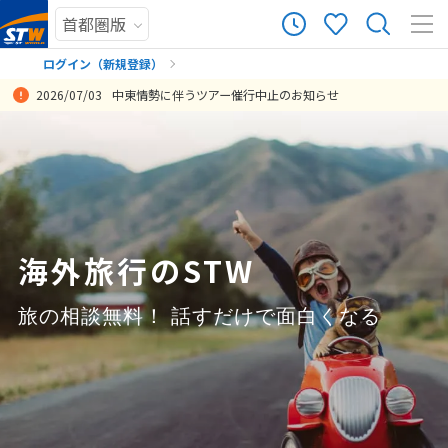
23,284
ツアー件数
件
ログイン（新規登録）
2026/07/03
中東情勢に伴うツアー催行中止のお知らせ
× カレンダーを閉じる
まだ履歴がありません
今回の旅行の目的は、もともとラフレシアを見たり、オランウータン
忘れられない素敵なハネムーンの思い出を作ることができました。モ
８０歳の父の夢を叶えることができ、とても嬉しく思います。ワイナ
いつもSTワールドさんのツアーは、申込前の問い合わせ段階からご対
旅行担当をしてくださった岡さんの対応が本当に素晴らしかったで
ブルネイとシンガポールな組み合わせをリーゾナブルに提供いただけ
人生で最高の旅行だった。
オールインクルーシブなのでほとんどの事はお金を気にせずに楽しむ
現地の生活に直に触れるという貴重な体験をさせていただきました。
日
月
火
水
木
金
土
やテングザルなどの野生動物に会うことでした。ただ、短期間の滞在
ルディブの絶景、マリンアクティビティ、料理、そして現地スタッフ
ピチュ登山が出来て、父も嬉しそうでした。ありがとうございまし
応が手厚く丁寧で、大満足です。朝出発して、昼過ぎには現地に到着
す。 旅行前から丁寧で分かりやすく案内してくださり、不安なく当日
ました。ブルネイのツアーも大変よく、テングザルも観られ、素晴ら
ことができました。 また、今回の旅行は新婚旅行ということもあり、
4年生と中２の子どもと行きましたが、2人ともまた是非モンゴルへ行
まだ登録がありません
投稿日：2026-07-29 12:22:49.956
ではそれらに出会うのが難しいと分かり、目的を「自然の中で野生の
の対応が素晴らしく天国のような時間を過ごすことができました。
た。
できるスケジュールもありがたいです。
を迎えることができました。旅行中も細やかな気配りを感じ、安心し
しい二つのモスクに入場するなど、短時間で満喫できました。シンガ
ハネムーン特典が付いていて、いろいろな体験ができて思い出に残り
きたいと言っています。
8
8月未定
2026年
月
生き物に触れること」に切り替えて楽しみました。結果として、旅行
て最高の時間を過ごせました。
ポールのフリータイムも十分な時間が取れ、マーライオン、ガーデン
ました。
投稿日：2026-08-08 02:21:23.187
投稿日：2026-08-06 14:44:45.503
投稿日：2026-08-04 13:09:29.262
投稿日：2026-07-27 10:43:56.212
全体の満足度はとても高く、期待以上の体験ができました。
バイザベイ(昼二つのドーム・オブザベートリィと夜ガーデンラプソデ
投稿日：2026-08-04 01:46:11.989
投稿日：2026-07-28 05:39:01.797
1
ィ)、マリーナ地区(スペクトラ、スカイパーク等)、チャイナタウン、
海外旅行のSTW
投稿日：2026-08-09 05:28:02.513
リトル・インディア、アラブストリート、カトン地区、チャンギ空港
2
3
4
5
6
7
8
ジュェル等、予定していた箇所を全て巡りました。リッツではチェッ
9
10
11
12
13
14
15
旅の相談無料！ 話すだけで面白くなる
クアウト近くまでゆっくり、メルキュールは観光途中で休憩に戻るな
ど余裕を持って過ごせました。全体として満足しています。
16
17
18
19
20
21
22
投稿日：2026-08-03 09:40:18.825
23
24
25
26
27
28
29
30
31