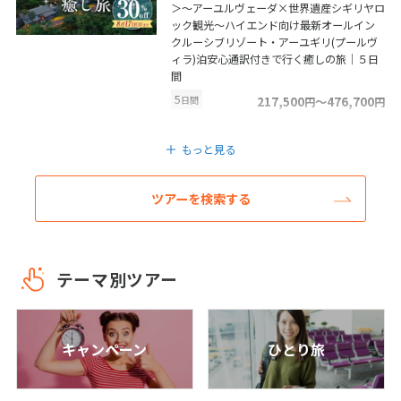
＞～アーユルヴェーダ×世界遺産シギリヤロ
7
8
9
10
11
12
13
ック観光～ハイエンド向け最新オールイン
クルーシブリゾート・アーユギリ(プールヴ
14
15
16
17
18
19
20
ィラ)泊安心通訳付きで行く癒しの旅｜５日
21
22
23
24
25
26
27
間
5
日間
217,500
〜476,700
円
円
28
成田発
もっと見る
3
モルディブ/マーレ
3月未定
2027年
月
★STW限定★リゾートに1室しかないガラス
ツアーを検索する
デッキがある特別なお部屋♪充実のオール
1
2
3
4
5
6
インクルーシブで過ごすオーブルネイチャー
7
8
9
10
11
12
13
ヘレンゲリ(インフィニティハネムーン水上
ヴィラ)7日間
14
15
16
17
18
19
20
テーマ別ツアー
7
日間
542,800
〜805,800
円
円
21
22
23
24
25
26
27
成田発
28
29
30
31
エジプト/カイロ・ギザ
キャンペーン
ひとり旅
＜一度は行きたいモロッコ＆エジプト2か国
4
4月未定
世界遺産巡り旅＞エジプト航空で行くモロ
2027年
月