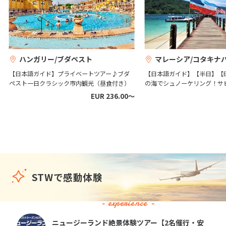
4
日間
398,700
〜469,700
円
円
6
6月未定
2027年
月
1
2
3
4
5
ハンガリー/ブダペスト
マレーシア/コタキナ
6
7
8
9
10
11
12
【日本語ガイド】プライベートツアー♪ブダ
【日本語ガイド】【半日】【B
ペスト一日クラシック市内観光（昼食付き）
の海でシュノーケリング！サ
13
14
15
16
17
18
19
EUR 236.00〜
20
21
22
23
24
25
26
27
28
29
30
7
7月未定
2027年
月
STWで感動体験
1
2
3
4
5
6
7
8
9
10
- experience -
11
12
13
14
15
16
17
ニュージーランド絶景体験ツアー【2名催行・安
18
19
20
21
22
23
24