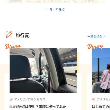
12
13
14
15
16
17
18
それSTWにしか売ってません「オーロラ鑑賞ロ
ッジ編」
もっと見る
19
20
21
22
23
24
25
26
27
28
29
30
10
旅行記
10月未定
2027年
月
一覧を見る
Diary
Diary
1
2
3
4
5
6
7
8
9
10
11
12
13
14
15
16
17
18
19
20
21
22
23
24
25
26
27
28
29
30
31
アメリカ /ロサンゼルス
アメリカ 
11
11月未定
2027年
月
ELIFE送迎は便利？実際に使ってみた
はじめての