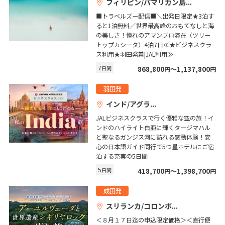
フィリピン/パマリカン島
20
21
22
23
24
25
26
■トラベルズー配信■＼出発日限定★3泊す
27
28
29
30
31
ると1泊無料／世界最高峰のおもてなしと海
の美しさ！憧れのアマンプロ滞在（ツリー
トップカシータ）4泊7日≪★ビジネスクラ
1
ス利用★羽田発着|JAL利用≫
1月未定
2027年
月
7
日間
868,800
〜1,137,800
円
円
1
2
羽田発
3
4
5
6
7
8
9
インド/アグラ
10
11
12
13
14
15
16
JALビジネスクラスで行く優雅な空の旅！イ
17
18
19
20
21
22
23
ンドのハイライト白亜に輝くタージマハル
と聖なるガンジス河に訪れる感動体験！安
24
25
26
27
28
29
30
心の日本語ガイド同行で5つ星ホテルにご宿
泊する充実の5日間
31
5
日間
418,700
〜1,398,700
円
円
成田発
2
2月未定
2027年
月
スリランカ/コロンボ
1
2
3
4
5
6
＜８月１７日迄の申込限定価格＞＜直行便