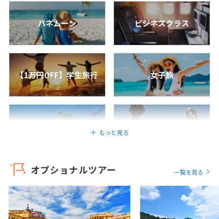
ッコ＆カイロ2カ国周遊！迷宮都市フェズ＆
ギザのピラミッドとグランドオープンした大
1
2
3
エジプト博物館観光付き8日間
ハネムーン
ビジネスクラス
4
5
6
7
8
9
10
8
日間
473,800
〜568,800
円
円
11
12
13
14
15
16
17
成田発
18
19
20
21
22
23
24
カナダ/ホワイトホース
【1万円OFF】学生旅行
女子旅
25
26
27
28
29
30
＜トラベルズー掲載ツアー＞【JALビジネス
クラス利用｜今だけ特別価格】憧れのカレ
イドロッジに宿泊！約3万円相当のユーコン
5
オリジナル特典付き！朝夕食・防寒着付き
5月未定
2027年
月
で快適に楽しむオーロラ鑑賞 5日間
ダイビング
ウェディング
もっと見る
5
日間
599,700
〜765,700
1
円
円
2
3
4
5
6
7
8
成田発
9
10
11
12
13
14
15
オプショナルツアー
アメリカ/ロサンゼルス
一覧を見る
16
17
18
19
20
21
22
＜トラベルズー掲載ツアー＞【JALビジネス
クラス利用｜8/31までの期間限定セール】
23
24
25
26
27
28
29
魅力満載のロサンゼルスへ！大人気のミヤ
コホテルはプレミアムエグゼクティブルーム
30
31
へ無料アップグレード付き 4日間