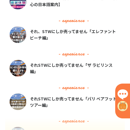
心の日本語案内】
25
26
27
28
29
30
31
- experience -
8
8月未定
2027年
月
それ、STWにしか売ってません「エレファント
ビーチ編」
1
2
3
4
5
6
7
8
9
10
11
12
13
14
- experience -
15
16
17
18
19
20
21
それSTWにしか売ってません「ザ ラビリンス
22
23
24
25
26
27
28
編」
29
30
31
- experience -
それSTWにしか売ってません「パリ ベアフット
9
9月未定
2027年
月
ツアー編」
1
2
3
4
- experience -
5
6
7
8
9
10
11