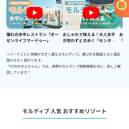
憧れの水中レストラン「オー
おしゃれで映える！大人女子
お手
ゼンライフマードゥー」
が思わずときめく「センター
「ア
ラ グランド ラグーン モルディ
ァド
ブ」
リゾートごとに特徴が大きく異なるモルディブ。選び方を間違えると満足
度が大きく変わります。
「STWのモルちゃん」では、実際のモルディブ視察情報を元に、詳しく解
説しています！
モルディブ 人気 おすすめリゾート