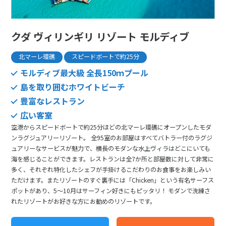
クダ ヴィリンギリ リゾート モルディブ
北マーレ環礁
スピードボートで約25分
モルディブ最大級 全長150ｍプール
島を取り囲むホワイトビーチ
豊富なレストラン
広い客室
空港からスピードボートで約25分ほどの北マーレ環礁にオープンしたモダ
ンラグジュアリーリゾート。 全95室のお部屋はすべてバトラー付のラグジ
ュアリーなサービスが魅力で、横長のモダンな水上ヴィラはどこにいても
海を感じることができます。レストランは全7か所と部屋数に対して非常に
多く、それぞれ特化したシェフが手掛けるこだわりのお食事をお楽しみい
ただけます。またリゾートのすぐ裏手には「Chicken」という有名サーフス
ポットがあり、5～10月はサーフィン好きにもピッタリ！ モダンで洗練さ
れたリゾートがお好きな方にお勧めのリゾートです。