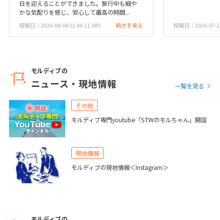
日を迎えることができました。旅行中も細や
6
日間
1,145,800
〜1,517,800
円
円
16
17
18
19
20
21
22
かな気配りを感じ、安心して最高の時間...
投稿日：2026-08-04 01:46:11.989
続きを見る
投稿日：2026-07-29 
23
24
25
26
27
28
29
30
モルディブの
5
5月未定
2028年
月
ニュース・現地情報
一覧を見る
1
2
3
4
5
6
その他
7
8
9
10
11
12
13
モルディブ専門youtube「STWのモルちゃん」開設
14
15
16
17
18
19
20
21
22
23
24
25
26
27
現地情報
28
29
30
31
モルディブの現地情報＜Instagram＞
6
6月未定
2028年
月
モルディブの