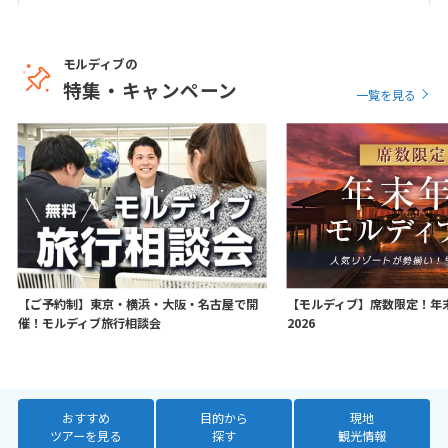
7
8
9
10
11
12
13
14
15
16
17
18
19
20
モルディブの
21
22
23
24
25
26
27
特集・キャンペーン
一覧を見る
28
3
3月未定
2027年
月
1
2
3
4
5
6
7
8
9
10
11
12
13
14
15
16
17
18
19
20
【ご予約制】東京・横浜・大阪・名古屋で開
【モルディブ】席数限定！年
催！モルディブ旅行相談会
2026
21
22
23
24
25
26
27
28
29
30
31
おすすめ
目的から
現地
4
4月未定
2027年
月
ツアーを見る
探す
観光情報