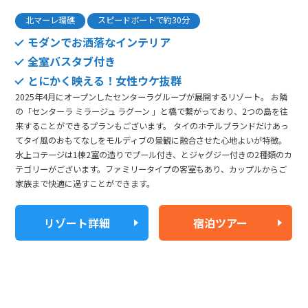
北マーレ環礁
スピードボートで約30分
モダンでお洒落なインテリア
全室バスタブ付き
とにかく映える！女性ウケ抜群
2025年4月にオープンしたセンターラグループが展開するリゾート。 お隣
の「センターラ ミラージュ ラグーン 」と橋で繋がっており、2つの島を往
来することができるプランもございます。 タイのホテルブランドだけあっ
てタイ風のおもてなしをモルディブの景観に融合させた心地よいが特徴。
水上コテージは1棟2室の造りでプール付き、とジャグジー付きの2種類のカ
テゴリーがございます。ファミリータイプの客室もあり、カップルからご
家族まで快適に過すことができます。
リゾート詳細
宿泊ツアー