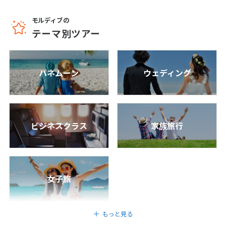
トモスフィア(水上ヴィラ) 6日間
6
25
26
27
28
29
30
31
日間
376,800
〜707,800
円
円
モルディブの
テーマ別ツアー
成田発
8
モルディブ/マーレ
8月未定
2027年
月
【予約枠限定コース】★2024年OPEN★ レ
ハネムーン
ウェディング
1
2
3
4
5
6
7
ストランも豊富で内容充実のオールインク
ルーシブが人気♪ラーヤ バイ アトモスフィ
8
9
10
11
12
13
14
ア (水上ヴィラ) オールインクルーシブ 7日
間
15
16
17
18
19
20
21
7
日間
389,800
〜644,800
円
円
22
23
24
25
26
27
28
ビジネスクラス
家族旅行
成田発
29
30
31
モルディブ/マーレ
★STW限定★リゾートに1室しかないガラス
9
9月未定
2027年
月
デッキがある特別なお部屋♪充実のオール
女子旅
インクルーシブで過ごすオーブルネイチャー
ヘレンゲリ(インフィニティハネムーン水上
1
2
3
4
ヴィラ)7日間
5
6
7
8
9
10
11
もっと見る
7
日間
563,800
〜830,800
円
円