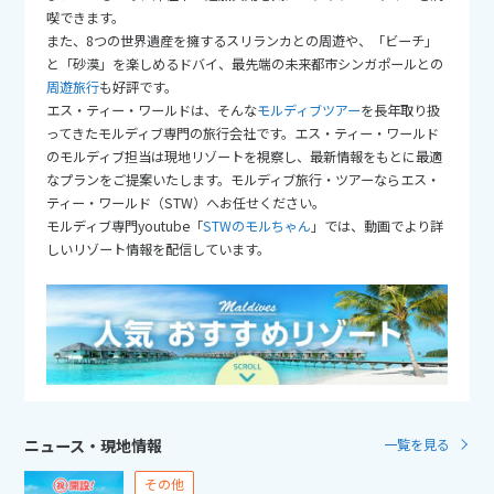
25
26
27
28
29
30
31
喫できます。
また、8つの世界遺産を擁するスリランカとの周遊や、「ビーチ」
と「砂漠」を楽しめるドバイ、最先端の未来都市シンガポールとの
11
11月未定
2026年
月
周遊旅行
も好評です。
エス・ティー・ワールドは、そんな
モルディブツアー
を長年取り扱
1
2
3
4
5
6
7
ってきたモルディブ専門の旅行会社です。エス・ティー・ワールド
のモルディブ担当は現地リゾートを視察し、最新情報をもとに最適
8
9
10
11
12
13
14
なプランをご提案いたします。モルディブ旅行・ツアーならエス・
15
16
17
18
19
20
21
ティー・ワールド（STW）へお任せください。
モルディブ専門youtube「
STWのモルちゃん
」では、動画でより詳
22
23
24
25
26
27
28
しいリゾート情報を配信しています。
29
30
12
12月未定
2026年
月
1
2
3
4
5
6
7
8
9
10
11
12
ニュース・現地情報
一覧を見る
13
14
15
16
17
18
19
その他