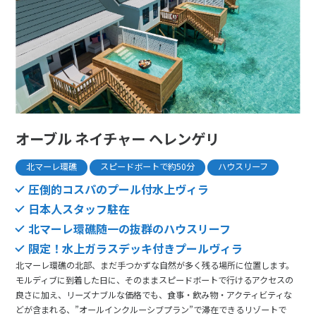
オーブル ネイチャー ヘレンゲリ
北マーレ環礁
スピードボートで約50分
ハウスリーフ
圧倒的コスパのプール付水上ヴィラ
日本人スタッフ駐在
北マーレ環礁随一の抜群のハウスリーフ
限定！水上ガラスデッキ付きプールヴィラ
北マーレ環礁の北部、まだ手つかずな自然が多く残る場所に位置します。
モルディブに到着した日に、そのままスピードボートで行けるアクセスの
良さに加え、リーズナブルな価格でも、食事・飲み物・アクティビティな
どが含まれる、”オールインクルーシブプラン”で滞在できるリゾートで