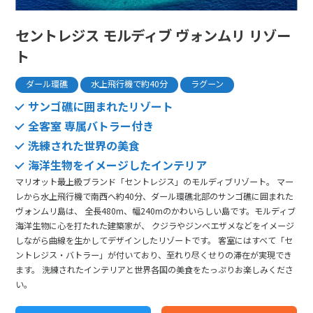
セントレジス モルディブ ヴォンムリ リゾー
ト
ダール環礁
水上飛行機で約40分
ラグーン
サンゴ礁に囲まれたリゾート
全客室 専属バトラー付き
洗練された世界の美食
海洋生物をイメージしたインテリア
マリオット最上級ブランド「セントレジス」のモルディブリゾート。 マー
レから水上飛行機で南西へ約40分、ダール環礁北部のサンゴ礁に囲まれた
ヴォンムリ島は、 全長480m、幅240mのかわいらしい島です。モルディブ
海洋生物に心を打たれた建築家が、 クジラやジンベエザメなどをイメージ
しながら曲線を生かしてデザインしたリゾートです。 客室にはすべて「セ
ントレジス・バトラー」が付いており、至れり尽くせりの滞在が実現でき
ます。 洗練されたインテリアと世界各国の美食をたっぷりお楽しみくださ
い。