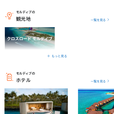
モルディブ/マーレ
1
2
3
4
5
6
【予約枠数限定コース】★STW限定サンド
モルディブの
7
8
9
10
11
12
13
バンクツアー付き♪★充実のオールインク
観光地
一覧を見る
14
15
16
17
18
19
20
ルーシブプラン＆水中レストランがある大
人限定リゾート！オーブルセレクトロビギリ
21
22
23
24
25
26
27
(水上ヴィラ) 6日間
28
29
30
6
日間
423,800
〜573,800
クロスロード モルディブ
円
円
成田発
12
モルディブ/ダール環礁
12月未定
もっと見る
2027年
月
【お得なパッケージプラン】～世界が憧れ
1
2
3
4
る極上の隠れ家リゾート～ モダンと自然が
融合した美しいヴィラで過ごす♪セントレ
モルディブの
5
6
7
8
9
10
11
ジス・モルディブ（プール付き水上ヴィラ）
ホテル
一覧を見る
朝・夕食付き 7日間
12
13
14
15
16
17
18
7
日間
833,800
〜1,333,800
円
円
19
20
21
22
23
24
25
26
27
28
29
30
31
成田発
モルディブ/バア環礁