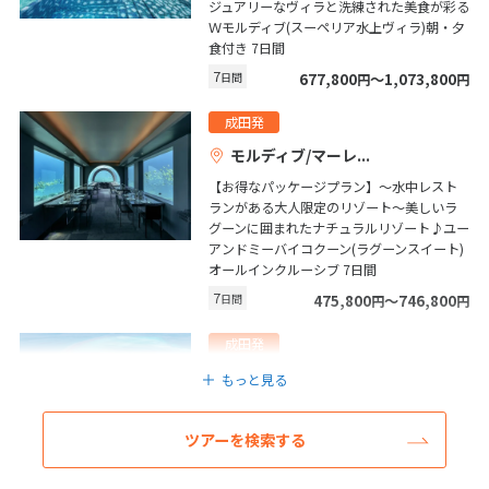
ジュアリーなヴィラと洗練された美食が彩る
Ｗモルディブ(スーペリア水上ヴィラ)朝・夕
食付き 7日間
6
6月未定
2027年
月
7
日間
677,800
〜1,073,800
円
円
1
2
3
4
5
成田発
6
7
8
9
10
11
12
モルディブ/マーレ
13
14
15
16
17
18
19
【お得なパッケージプラン】～水中レスト
ランがある大人限定のリゾート～美しいラ
20
21
22
23
24
25
26
グーンに囲まれたナチュラルリゾート♪ユー
アンドミーバイコクーン(ラグーンスイート)
27
28
29
30
オールインクルーシブ 7日間
7
日間
475,800
〜746,800
円
円
7
7月未定
2027年
月
成田発
モルディブ/マーレ
1
2
3
もっと見る
【予約枠数限定コース】スパやシュノーケル
4
5
6
7
8
9
10
ツアーなど特典が多数★内容充実のオールイ
ツアーを検索する
ンクルーシブ！気品に溢れるお部屋も魅力
11
12
13
14
15
16
17
♪美しいラグーンに囲まれたヴァル バイ ア
18
19
20
21
22
23
24