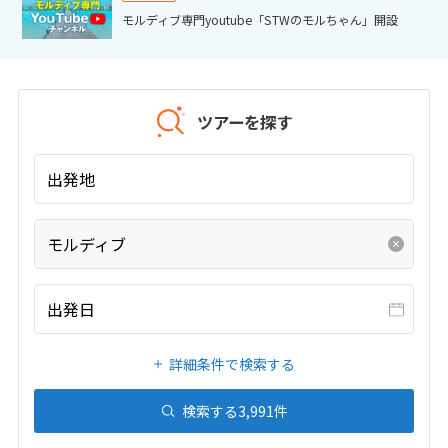
20
21
22
23
24
25
26
モルディブ専門youtube「STWのモルちゃん」開設
27
28
29
30
31
1
1月未定
2027年
月
ツアーを探す
1
2
出発地
3
4
5
6
7
8
9
10
11
12
13
14
15
16
モルディブ
17
18
19
20
21
22
23
24
25
26
27
28
29
30
出発日
31
詳細条件で検索する
2
2月未定
2027年
月
検索する
3,991
件
1
2
3
4
5
6