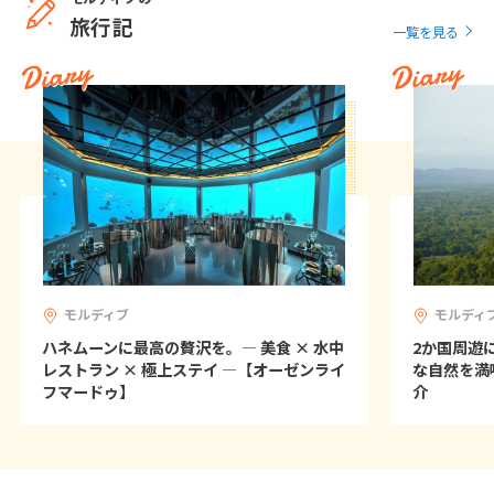
1
2
3
旅行記
一覧を見る
4
5
6
7
8
9
10
Diary
Diary
11
12
13
14
15
16
17
18
19
20
21
22
23
24
25
26
27
28
29
30
7
7月未定
2028年
月
1
2
3
4
5
6
7
8
モルディブ
モルディ
9
10
11
12
13
14
15
ハネムーンに最高の贅沢を。― 美食 × 水中
2か国周遊
レストラン × 極上ステイ ―【オーゼンライ
な自然を満
16
17
18
19
20
21
22
フマードゥ】
介
23
24
25
26
27
28
29
30
31