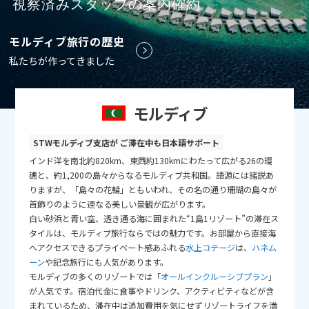
視察済みスタッフの案内確約
9
9月未定
2026年
月
モルディブ旅行の歴史
1
2
3
4
5
私たちが作ってきました
6
7
8
9
10
11
12
13
14
15
16
17
18
19
モルディブ
20
21
22
23
24
25
26
27
28
29
30
STWモルディブ支店が ご滞在中も日本語サポート
インド洋を南北約820km、東西約130kmにわたって広がる26の環
礁と、約1,200の島々からなるモルディブ共和国。語源には諸説あ
10
10月未定
りますが、「島々の花輪」ともいわれ、その名の通り珊瑚の島々が
2026年
月
首飾りのように連なる美しい景観が広がります。
白い砂浜と青い空、透き通る海に囲まれた“1島1リゾート”の滞在ス
1
2
3
タイルは、モルディブ旅行ならではの魅力です。お部屋から直接海
4
5
6
7
8
9
10
へアクセスできるプライベート感あふれる
水上コテージ
は、
ハネム
ーン
や記念旅行にも人気があります。
11
12
13
14
15
16
17
モルディブの多くのリゾートでは「
オールインクルーシブプラン
」
18
19
20
21
22
23
24
が人気です。宿泊代金に食事やドリンク、アクティビティなどが含
まれているため、滞在中は追加費用を気にせずリゾートライフを満