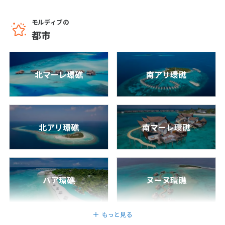
12
13
14
15
16
17
18
成田発
19
20
21
22
23
24
25
モルディブの
モルディブ/マーレ
都市
26
27
28
29
30
【予約枠数限定コース】嬉しいスパ特典やア
クティビティなど内容充実のオールインクル
ーシブプラン！憧れの水中レストランも利
10
10月未定
用できるオーゼンライフマードゥー(水上ヴ
北マーレ環礁
南アリ環礁
2027年
月
ィラ)6日間
1
2
6
日間
487,800
〜835,800
円
円
3
4
5
6
7
8
9
成田発
北アリ環礁
南マーレ環礁
10
11
12
13
14
15
16
モルディブ/マーレ
17
18
19
20
21
22
23
【予約枠数限定コース】SNS映えリゾート！
モダン水上ヴィラ＆絶品グルメにSTWスタ
24
25
26
27
28
29
30
ッフも惚れ込む♪センターラ グランド ラグ
ーン（1ベッドルームジャグジー付き水上ヴ
31
バア環礁
ヌーヌ環礁
ィラ）オールインクルーシブ 6日間
6
日間
513,800
〜653,800
円
円
11
11月未定
2027年
月
もっと見る
成田発