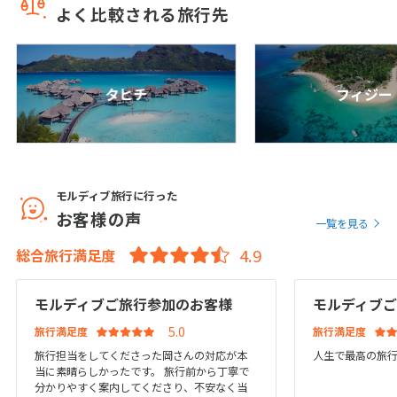
よく比較される旅行先
27
28
29
(水上ヴィラ) オールインクルーシブ 7日間
7
日間
809,800
〜1,158,800
円
円
3
成田発
3月未定
2028年
月
タヒチ
フィジー
モルディブ/バア環礁
1
2
3
4
ビジネスクラス利用【65日前予約限定】～
ラグジュアリーリゾート～開放的なお部屋で
5
6
7
8
9
10
11
極上のおもてなしを体感！フォーシーズンズ
12
13
14
15
16
17
18
ランダ ギラーヴァル(プール付きサンライズ
水上ヴィラ)朝・夕食付き 7日間
モルディブ旅行に行った
19
20
21
22
23
24
25
お客様の声
7
日間
1,260,800
〜1,595,800
円
円
一覧を見る
26
27
28
29
30
31
総合旅行満足度
成田発
モルディブ/マーレ
4
4月未定
2028年
月
モルディブご旅行参加のお客様
モルディブ
【シンガポール航空ビジネスクラス】プー
ル・ガラス床・ハンモックの揃った贅沢空
旅行満足度
旅行満足度
1
間!レストランで美しい食事が彩る大人の時
旅行担当をしてくださった岡さんの対応が本
人生で最高の旅
間♪オーゼンリザーブボリフシ（オーシャン
2
3
4
5
6
7
8
当に素晴らしかったです。 旅行前から丁寧で
プールスイート）オールインクルーシブ6日
分かりやすく案内してくださり、不安なく当
間
9
10
11
12
13
14
15