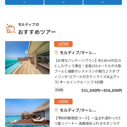
1
2
3
4
5
6
7
8
9
10
モルディブの
11
12
13
14
15
16
17
おすすめツアー
18
19
20
21
22
23
24
成田発
25
26
27
28
29
30
モルディブ/マーレ
【お得なパッケージプラン】約180㎡の広々
5
5月未定
としたヴィラ滞在！全長150メートルの大型
2027年
月
プールと複数のレストランが魅力♪クダ ヴ
ィリンギリ(プール付きサンライズ水上ヴィ
1
ラ) オールインクルーシブ 6日間
2
3
4
5
6
7
8
6
日間
531,800
〜856,800
円
円
9
10
11
12
13
14
15
成田発
16
17
18
19
20
21
22
モルディブ/マーレ
23
24
25
26
27
28
29
【予約枠数限定コース】～生まれ変わった5
30
31
つ星リゾート～ 高級感あふれるモダンラグ