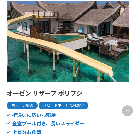
オーゼン リザーブ ボリフシ
南マーレ環礁
スピードボートで約20分
桁違いに広いお部屋
全室プール付き、長いスライダー
上質なお食事