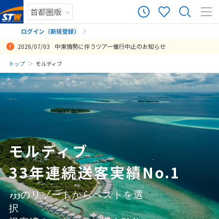
3,991
ツアー件数
件
ログイン（新規登録）
2026/07/03
中東情勢に伴うツアー催行中止のお知らせ
× カレンダーを閉じる
まだ履歴がありません
トップ
モルディブ
旅行担当をしてくださった岡さんの対応が本当に素晴らしかったで
人生で最高の旅行だった。
オールインクルーシブなのでほとんどの事はお金を気にせずに楽しむ
今回初めてのモルディブでリゾート選びに迷ってご相談させて頂きま
担当者様の回答、手配も早く安心してツアーを依頼することができま
行きは羽田 帰りは成田に かつ 深夜出発にアレンジしてもらった
新婚旅行でモルディブを検討してリゾートの数が多く悩みました。そ
お勧めしていただいたリゾートにハネムーンで宿泊しましたが、とて
旅行前のアレンジのやりとりで水上ヴィラの滞在日数やクアラルンプ
日
月
火
水
木
金
土
す。 旅行前から丁寧で分かりやすく案内してくださり、不安なく当日
ことができました。 また、今回の旅行は新婚旅行ということもあり、
した。限られた時間の中で効率的なフライトを考えて頂いて、モルデ
した。 非常に満足を選択できない理由は今回のホテルにありますの
ので、長くモルディブに滞在できてよかったです。 結婚記念日旅行だ
れぞれのリゾートの特徴などを詳しく教えて頂き、自分達の要望にあ
も良かったです！毎秒が楽しく、最高でした！
ールでのトランジットなど、満足のいくプランで旅行ができてよかっ
まだ登録がありません
投稿日：2026-07-29 12:22:49.956
を迎えることができました。旅行中も細やかな気配りを感じ、安心し
ハネムーン特典が付いていて、いろいろな体験ができて思い出に残り
ィブ、シンガポールとも満喫できました。 マレーシア航空を利用する
で、STW様の対応は百点満点です。度重なるトイレの不調、備品の不
ったのですが、ハネムーン特典をつけてくれ、素晴らしい滞在になり
ったリゾートを選ぶことができました。
たです。また利用させてください。
8
投稿日：2026-06-21 05:56:41.161
8月未定
2026年
月
て最高の時間を過ごせました。
ました。
よりも空港から見所が近くアクセスしやすいシンガポール航空にして
足、部屋の移動、レイトチェックアウトの話が立ち消えになっていた
ました！
投稿日：2026-06-21 08:56:50.130
投稿日：2026-06-21 05:08:29.265
良かったと思っています。 ただ一つ残念だったのは、どちらも夜のフ
時に、その都度ホテルとの間に入っていただき、感謝の念に絶えませ
投稿日：2026-08-04 01:46:11.989
投稿日：2026-07-28 05:39:01.797
投稿日：2026-06-24 13:34:04.984
1
ライトだったのでモルディブの美しい海を空の上から見られなかった
ん。次の旅行の機会があった場合も、必ず利用いたしますのでどうぞ
事です。 帰りのフライトを昼便で飛べれば良かったなと思いますが、
よろしくお願い致します。
2
3
4
5
6
7
8
ギリギリの決定で、モルディブを充分に楽しみ、マレの観光もでき、
モルディブ
投稿日：2026-07-02 14:19:42.799
9
10
11
12
13
14
15
シンガポールも丸2日観光出来たので、大満足です。
33年連続送客実績No.1
16
17
18
19
20
21
22
投稿日：2026-07-17 09:48:24.473
23
24
25
26
27
28
29
133のリゾートからベストを選
30
31