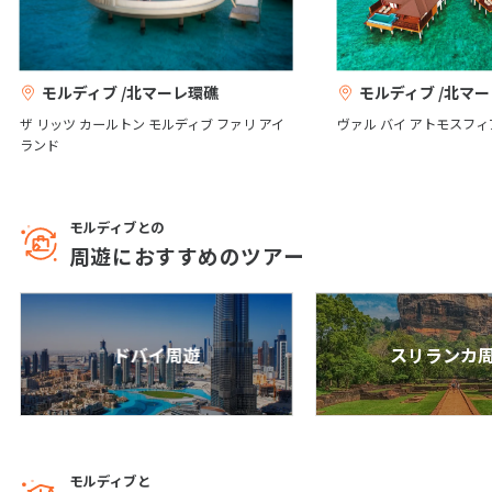
【お得なパッケージプラン】絶品の日本食
1
1月未定
2028年
月
が堪能できる水上レストランとスタイリッ
シュなお部屋が特徴♪約200平米を誇るヴィ
ラが魅力！ザ・ウェスティンモルディブ(プ
1
ール付き水上ヴィラ)朝・夕食付き 7日間
モルディブ /北マーレ環礁
モルディブ /北マ
2
3
4
5
6
7
8
7
日間
538,800
〜917,800
円
円
ザ リッツ カールトン モルディブ ファリ アイ
ヴァル バイ アトモスフィ
9
10
11
12
13
14
15
ランド
成田発
16
17
18
19
20
21
22
モルディブ/マーレ
23
24
25
26
27
28
29
【お得なパッケージ】絶品の食事と温かい
モルディブとの
30
31
おもてなしが魅力的！刻々と表情を変え ど
周遊におすすめのツアー
こまでも続く真っ白なビーチに息を呑む コ
コア(ドーニ水上ヴィラ)朝・夕食付き 6日間
2
6
日間
468,800
〜841,800
円
円
2月未定
2028年
月
ドバイ周遊
スリランカ
成田発
1
2
3
4
5
モルディブ/マーレ
6
7
8
9
10
11
12
【シンガポール航空ビジネスクラス利用】
13
14
15
16
17
18
19
手つかずのターコイズブルーのラグーンが魅
力♪レストランも選べる充実のオールイン
20
21
22
23
24
25
26
モルディブと
クルーシブリゾート・コラコラモルディブ