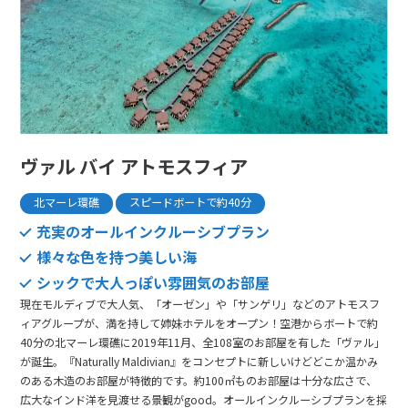
ヴァル バイ アトモスフィア
北マーレ環礁
スピードボートで約40分
充実のオールインクルーシブプラン
様々な色を持つ美しい海
シックで大人っぽい雰囲気のお部屋
現在モルディブで大人気、「オーゼン」や「サンゲリ」などのアトモスフ
ィアグループが、満を持して姉妹ホテルをオープン！空港からボートで約
40分の北マーレ環礁に2019年11月、全108室のお部屋を有した「ヴァル」
が誕生。『Naturally Maldivian』をコンセプトに新しいけどどこか温かみ
のある木造のお部屋が特徴的です。約100㎡ものお部屋は十分な広さで、
広大なインド洋を見渡せる景観がgood。オールインクルーシブプランを採