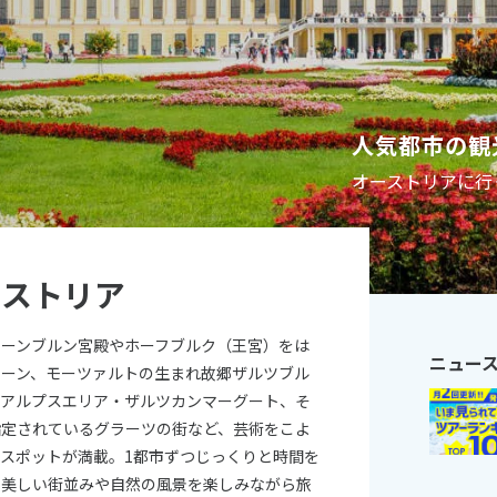
11
10月未定
月
2026年
月
火
水
木
金
土
日
月
火
水
木
人気都市の観
1
2
3
1
2
3
4
5
オーストリアに行
6
7
8
9
10
8
9
10
11
12
13
14
15
16
17
15
16
17
18
19
20
21
22
23
24
22
23
24
25
26
ーストリア
27
28
29
30
31
29
30
ェーンブルン宮殿やホーフブルク（王宮）をは
ニュー
ィーン、モーツァルトの生まれ故郷ザルツブル
なアルプスエリア・ザルツカンマーグート、そ
指定されているグラーツの街など、芸術をこよ
スポットが満載。1都市ずつじっくりと時間を
て美しい街並みや自然の風景を楽しみながら旅