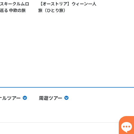
スキークルムロ
【オーストリア】ウィーン一人
オーストリア
巡る 中欧の旅
旅（ひとり旅）
旅）
ナルツアー
周遊ツアー