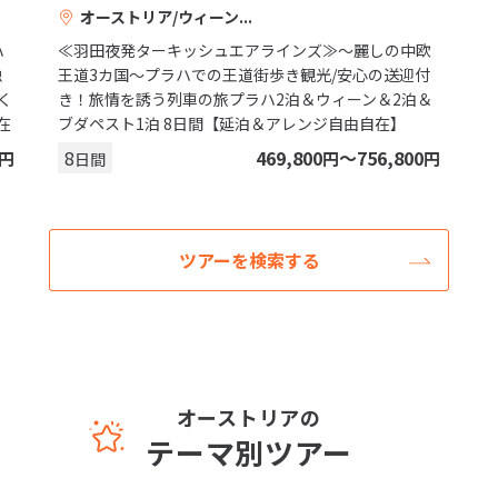
オーストリア/ウィーン
ハ
≪羽田夜発ターキッシュエアラインズ≫～麗しの中欧
触
王道3カ国～プラハでの王道街歩き観光/安心の送迎付
く
き！旅情を誘う列車の旅プラハ2泊＆ウィーン＆2泊＆
在
ブダペスト1泊 8日間【延泊＆アレンジ自由自在】
8
469,800
〜756,800
円
円
円
日間
ツアーを検索する
オーストリアの
テーマ別ツアー