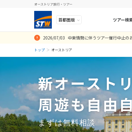
オーストリア旅行・ツアー
ツアー検
2026/07/03
中東情勢に伴うツアー催行中止の
ヨーロッパ
人気のテーマ
イタリア
秋旅
ウィーン個人旅
長年ご担当いた
長時間のフライ
他社のツアーも
海外発のフリー
初めてのウィー
モーツァルトの
ホテルのアレン
今回初めて飛行
なったが、すぐ
程をくみ上げて
非継続してくだ
あり楽しく旅を
で、そのところ
たのも助かりま
したが、それ以
トップ
オーストリア
中近東・トルコ
お得な旅
ドイツ
年末年始
8
投稿日：2023-11-2
投稿日：2019-07-
2026年
月
ンジットのホテ
頂きながら、こ
欲を言えば日数
投稿日：2024-06-0
投稿日：2020-03-
投稿日：2019-09-
投稿日：2019-08-
アフリカ
誰と行く？
ベルギー
んに提案いただ
す。皆様のおか
日
月
投稿日：2019-05-
アジア
目的
スイス
新オースト
投稿日：2025-10-1
投稿日：2024-09-2
ロシア・中央アジア
ポーランド
2
3
アメリカ・カナダ
スウェーデ
9
10
周遊も自由
中南米・カリブ海
16
17
ラトビア
23
24
モルディブ・他インド洋
スロヴェニ
まずは無料相談
30
31
太平洋地域
北マケドニ