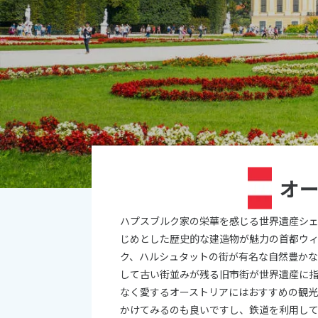
オセアニア
10
ハワイ
2026年
日
月
4
5
11
12
18
19
オ
25
26
ハプスブルク家の栄華を感じる世界遺産シ
じめとした歴史的な建造物が魅力の首都ウ
ク、ハルシュタットの街が有名な自然豊か
して古い街並みが残る旧市街が世界遺産に
なく愛するオーストリアにはおすすめの観光
かけてみるのも良いですし、鉄道を利用し