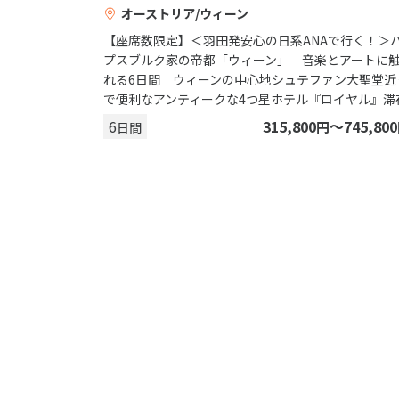
オーストリア/ウィーン
【座席数限定】＜羽田発安心の日系ANAで行く！＞
プスブルク家の帝都「ウィーン」 音楽とアートに
れる6日間 ウィーンの中心地シュテファン大聖堂近
で便利なアンティークな4つ星ホテル『ロイヤル』滞
6
315,800
〜745,800
円
日間