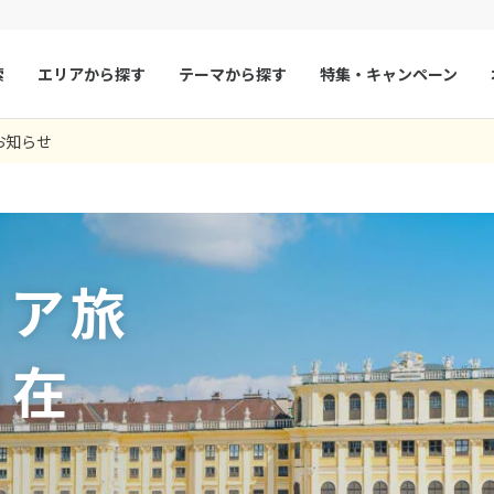
索
エリアから探す
テーマから探す
特集・キャンペーン
429
ツアー件数
件
お知らせ
× カレンダーを閉じる
マルタ
冬旅
スペイン
ゴールデンウィー
行を、ヘルシンキ乗継フィンエアを利用。帰路ウィーン-ヘルシンキが急
だいている担当者の方に漠然としたこちらの希望をお伝えして何も形が
トでしたが、ビジネスクラス利用だったので疲れはまったくなし。 この
検討しましたが、値段的にも内容的にもこちらのツアーが一番良かった
プランだったので、不安もいっぱいでしたが、ＳＴＷの担当者さんの色
ンでしたので、戸惑いもありましたが、、交通機関のチケットの買い方
コンサートがついていたことがよかったです。また、４８時間のシティ
ジ等いろいろ親切にアドバイスしていただき、大変助かりました。
機とﾎﾃﾙだけを予約し、あとは自由行動の旅行でしたので、言葉が通じ
にフィンエアからショートメールで連絡が入り、日本国内乗継を含む全
頂くところから、その後、担当していただいた方やエリアに詳しい方か
さい。
する事が出来て良かったです。
を教えて頂けたらありがたかったです。
した。
上に、時間に制約されず、行きたい・見たい場所を観光できたので満足
フランス
夏旅
モナコ
9
5 03:14:56.304
11 05:53:49
8月未定
2026年
月
ルを手配してもらえた。当初から、日本国内乗継までグループ統一での航
ちらの希望を余すところなく取り入れた旅程を組んでいただいたこと、
と予算が許せば、もう少し滞在したいくらいｳｨｰﾝの町は魅力的でした。
7 02:24:25.476
24 01:37:44
26 04:15:45
22 09:16:32
ルクセンブルク
イギリス
き、本当によかったと実感。
げで、大変思い出深い旅行となりました。
火
水
木
金
土
日
月
火
水
木
30 04:47:55
チェコ
オーストリア
リア旅
4 14:55:17.475
5 04:06:44.264
1
1
2
3
スロヴァキア
アイスランド
4
5
6
7
8
6
7
8
9
10
ン
11
12
13
デンマーク
14
15
13
14
ノルウェー
15
16
17
自在
18
19
20
21
22
20
21
22
23
24
リトアニア
ギリシャ
25
26
27
28
29
27
28
29
30
ア
モンテネグロ
ブルガリア
ア
ボスニア・ヘルツェゴビナ
セルビア