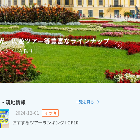
2
11月未定
2月未定
2027年
月
金
土
日
月
火
水
木
金
土
光、周遊ツアー等豊富なラインナップ
6
7
1
2
3
4
5
6
くツアーを探す
13
14
7
8
9
10
11
12
13
20
21
14
15
16
17
18
19
20
27
28
21
22
23
24
25
26
27
28
ス・現地情報
一覧を見る
2024-12-01
その他
おすすめツアーランキングTOP10