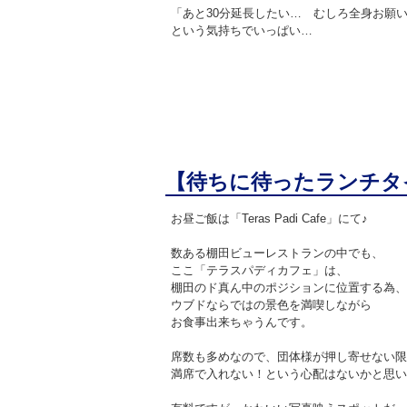
「あと30分延長したい… むしろ全身お願
という気持ちでいっぱい…
【待ちに待ったランチタ
お昼ご飯は「Teras Padi Cafe」にて♪
数ある棚田ビューレストランの中でも、
ここ「テラスパディカフェ」は、
棚田のド真ん中のポジションに位置する為、
ウブドならではの景色を満喫しながら
お食事出来ちゃうんです。
席数も多めなので、団体様が押し寄せない限
満席で入れない！という心配はないかと思い