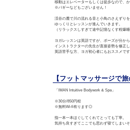
移動はエレベーターもしくは徒歩なので、か
※バギーなどもございません！
渓谷の麓で川の流れる音と小鳥のさえずりを
ゆっくりとレッスンが進んでいきます。
（リラックスしすぎて途中記憶なくす程爆睡
ヨガレッスンは英語ですが、ポーズが分から
インストラクターの先生が直接姿勢を修正し
英語苦手な方、ヨガ初心者にもおススメです
【フットマッサージで旅
「IMAN Intuitive Bodywork & Spa」
※30分/850円程
※無料Wi-fi有ります◎
指一本一本ほぐしてくれてとっても丁寧。
気持ち良すぎてここでも思わず寝てしまいそ