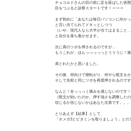
チョコルドさんの目の前に足を延ばした状態
目をつぶると診察スタートです！⇒⇒⇒
まず初めに「あなたは毎日パソコンに向かっ
と言い当てられてドキッとしつつ
（いや、現代人なら大半が当てはまること…
と自分を落ち着かせます。
次に肩のツボを押されるのですが…
もうこれが、ほんっっっっっとうううに！激
肩とれたかと思いました。
その後、仰向けで寝転がり、何やら呪文をか
そして先程と同じツボを再度押されるのです
なんと！全っっっく痛みを感じないのです！
（呪文が効いたのか、押す強さを調整したの
信じるか信じないかはあなた次第です。。。
とりあえず【結果】として、
「オメガ3とビタミンを取りましょう」との