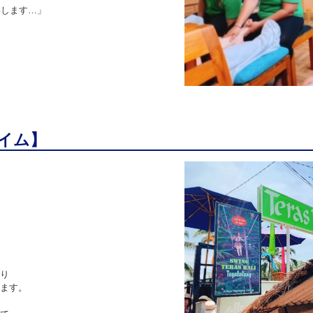
いします…」
イム】
り
ます。