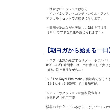
・朝食はビュッフェではなく
「インドネシアン・コンチネンタル・アメリ
アラカルトセットでの提供になります。
⇒田園を眺めながら美味しい朝食を頂ける
（THE ウブドな景観を感じられます！）
【朝ヨガから始まる一日
・ウブド王族が経営するリゾートホテル「The Roy
8:00～の約1時間半、朝ヨガに参加して参り
（眠い目を擦りながら…）
※「The Royal Pita Maha」宿泊者でなく
【お1人様：3,300円】でご参加可能。
※マットやクッションの無料貸出有り
※無料Wi-fi使用可能
渓谷の上に立っているからこそリゾート内の