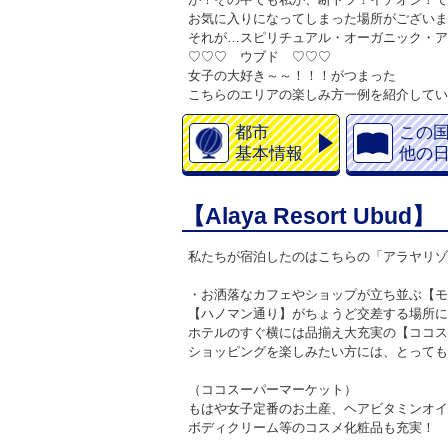
お気に入りになってしまった場所がございま
それが…スピリチュアル・オーガニック・ア
♡♡♡ ウブド ♡♡♡
女子の大好き～～！！！がつまった
こちらのエリアの楽しみ方一例を紹介してい
都市
この
基本情報
他の
【Alaya Resort Ubud】
私たちが宿泊したのはこちらの「アラヤリゾ
・お洒落なカフェやショップが立ち並ぶ【モ
【ハノマン通り】がちょうど交差する場所に
ホテルのすぐ横には品揃え大充実の【ココス
ショッピングを楽しみたい方には、とっても
（ココスーパーマーケット）
もはや女子定番のお土産、ヘアビタミンオイル「
ボディクリーム等のコスメ化粧品も充実！