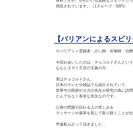
有料ですが、かわいい写真映えスポットだっ
用意されています。（1グループ：50円）
【バリアンによるスピリ
※バリアン＝霊能者・占い師・祈祷師・治療
今回お会いしたのは、チョコルドさんという
なんとヌガリ王宮の王族の方。
実はチョコルドさん、
日本のテレビや雑誌でも紹介されていて、
世界中の医師やヨガの先生が研究の為に訪問
とんでもなく有名な先生なのです。
心身の問題や訪れる人の苦しみを
マッサージや薬草を煎じて取り除くことが出
早速私も占って頂きました…