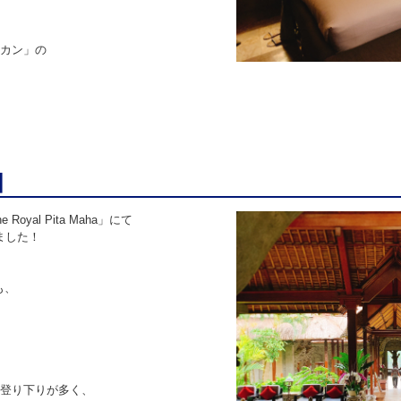
カン」の
】
al Pita Maha」にて
ました！
ても、
登り下りが多く、