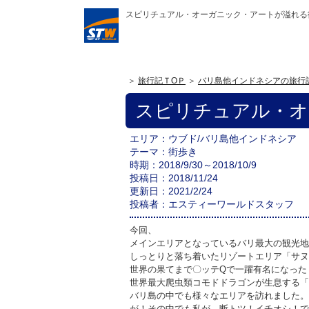
スピリチュアル・オーガニック・アートが溢れる街
旅行記ＴOＰ
バリ島他インドネシアの旅行
スピリチュアル・オ
エリア
ウブド
/バリ島他インドネシア
テーマ
街歩き
時期
2018/9/30～2018/10/9
投稿日
2018/11/24
更新日
2021/2/24
投稿者
エスティーワールドスタッフ
今回、
メインエリアとなっているバリ最大の観光地
しっとりと落ち着いたリゾートエリア「サヌ
世界の果てまで〇ッテQで一躍有名になった
世界最大爬虫類コモドドラゴンが生息する「
バリ島の中でも様々なエリアを訪れました。
が！その中でも私が、断トツ！イチオシ！で