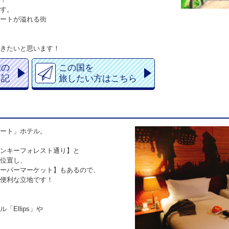
す。
ートが溢れる街
きたいと思います！
国の
この国を
日記
旅したい方はこちら
ート」ホテル。
ンキーフォレスト通り】と
位置し、
ーパーマーケット】もあるので、
便利な立地です！
Ellips」や