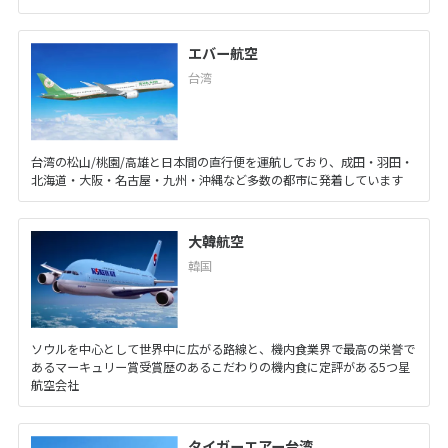
エバー航空
台湾
台湾の松山/桃園/高雄と日本間の直行便を運航しており、成田・羽田・
北海道・大阪・名古屋・九州・沖縄など多数の都市に発着しています
大韓航空
韓国
ソウルを中心として世界中に広がる路線と、機内食業界で最高の栄誉で
あるマーキュリー賞受賞歴のあるこだわりの機内食に定評がある5つ星
航空会社
タイガーエアー台湾