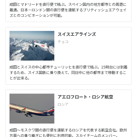
成田とマドリードを直行便で結ぶ。スペイン国内の地方都市との周遊に
最適。日本－ロンドン間の直行便を運航するブリティッシュエアウェイ
ズとのコンビネーションが可能。
スイスエアラインズ
チェコ
成田とスイスの中心都市チューリッヒを直行便で結ぶ。15時台には到着
するため、スイス国鉄に乗り換えて、同日中に他の都市まで移動するこ
とが出来る。
アエロフロート・ロシア航空
ロシア
成田～モスクワ間の直行便を運航するロシアを代表する航空会社。欧州
方面への乗り継ぎにも便利に利用可能。スカイチームのメンバー。