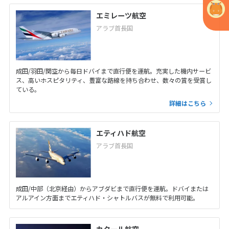
エミレーツ航空
アラブ首長国
成田/羽田/関空から毎日ドバイまで直行便を運航。充実した機内サービ
ス、高いホスピタリティ、豊富な路線を持ち合わせ、数々の賞を受賞し
ている。
詳細はこちら
エティハド航空
アラブ首長国
成田/中部（北京経由）からアブダビまで直行便を運航。ドバイまたは
アルアイン方面までエティハド・シャトルバスが無料で利用可能。
カタール航空