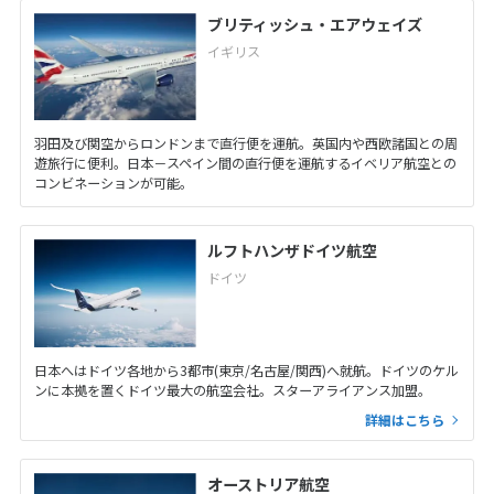
ブリティッシュ・エアウェイズ
イギリス
羽田及び関空からロンドンまで直行便を運航。英国内や西欧諸国との周
遊旅行に便利。日本－スペイン間の直行便を運航するイベリア航空との
コンビネーションが可能。
ルフトハンザドイツ航空
ドイツ
日本へはドイツ各地から3都市(東京/名古屋/関西)へ就航。ドイツのケル
ンに本拠を置くドイツ最大の航空会社。スターアライアンス加盟。
詳細はこちら
オーストリア航空