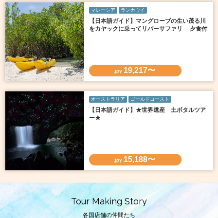
マレーシア
ランカウイ
【日本語ガイド】マングローブの生い茂る川
をカヤックに乗ってリバーサファリ 夕食付
19,217〜
JPY
オーストラリア
ゴールドコースト
【日本語ガイド】★世界遺産 土ボタルツア
ー★
15,188〜
JPY
Tour Making Story
各国店舗の仲間たち