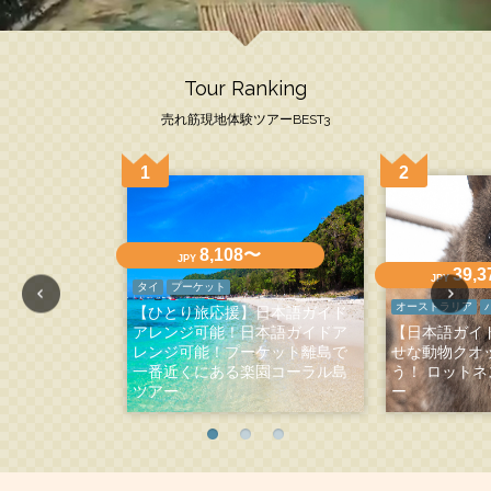
Tour Ranking
売れ筋現地体験ツアーBEST3
8,108〜
JPY
39,
JPY
タイ
プーケット
オーストラリア
【ひとり旅応援】日本語ガイド
アレンジ可能！日本語ガイドア
【日本語ガイ
レンジ可能！プーケット離島で
せな動物クオ
一番近くにある楽園コーラル島
う！ ロット
ツアー
ー