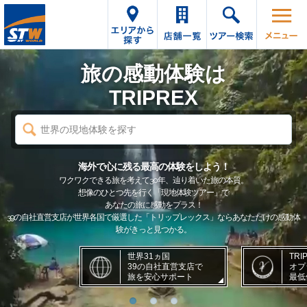
旅の感動体験は
TRIPREX
世界の現地体験を探す
海外で心に残る最高の体験をしよう！
ワクワクできる旅を考えて30年、辿り着いた旅の本質。
想像のひとつ先を行く「現地体験ツアー」で
あなたの旅に感動をプラス！
39の自社直営支店が世界各国で厳選した「トリップレックス」ならあなただけの感動体
験がきっと見つかる。
世界31ヵ国
TRI
39の自社直営支店で
オプ
旅を安心サポート
最低