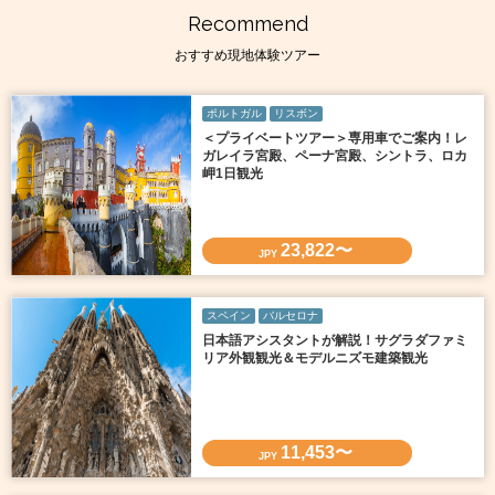
Recommend
おすすめ現地体験ツアー
ポルトガル
リスボン
＜プライベートツアー＞専用車でご案内！レ
ガレイラ宮殿、ペーナ宮殿、シントラ、ロカ
岬1日観光
23,822〜
JPY
スペイン
バルセロナ
日本語アシスタントが解説！サグラダファミ
リア外観観光＆モデルニズモ建築観光
11,453〜
JPY