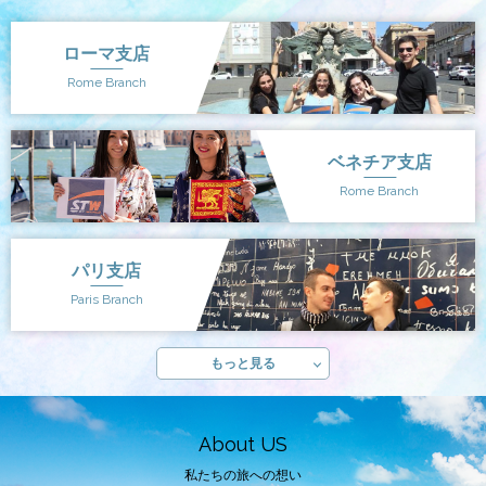
ローマ支店
Rome Branch
ベネチア支店
Rome Branch
パリ支店
Paris Branch
もっと見る
About US
私たちの旅への想い