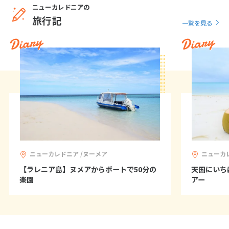
ニューカレドニアの
27
28
29
旅行記
一覧を見る
Diary
Diary
3
3月未定
2028年
月
1
2
3
4
5
6
7
8
9
10
11
12
13
14
15
16
17
18
19
20
21
22
23
24
25
26
27
28
29
30
31
ニューカレドニア /ヌーメア
ニューカ
4
【ラレニア島】ヌメアからボートで50分の
天国にいち
4月未定
2028年
月
楽園
アー
1
2
3
4
5
6
7
8
9
10
11
12
13
14
15