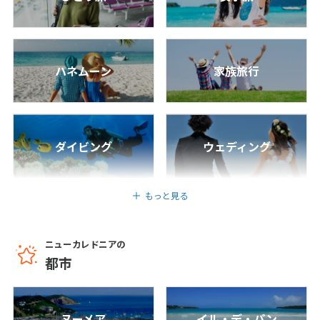
1
2
3
4
5
6
7
8
9
10
11
12
13
14
15
16
17
ハネムーン
家族旅行
18
19
20
21
22
23
24
25
26
27
28
29
30
ダイビング
ウェディング
5
5月未定
2027年
月
もっと見る
1
2
3
4
5
6
7
8
9
10
11
12
13
14
15
ニューカレドニアの
都市
16
17
18
19
20
21
22
23
24
25
26
27
28
29
30
31
ヌーメア
イル・デ・パン