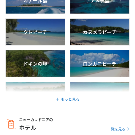
カナール島
アメデ島
25
26
27
28
29
30
31
8
8月未定
クトビーチ
カヌメラビーチ
2027年
月
1
2
3
4
5
6
7
8
9
10
11
12
13
14
ドキンの岬
ロンガニビーチ
15
16
17
18
19
20
21
22
23
24
25
26
27
28
29
30
31
ウエの教会
エアショ
もっと見る
9
9月未定
2027年
月
1
2
3
4
ニューカレドニアの
ホテル
ピッシンヌ・ナチュレル
グリーン島
5
6
7
8
9
10
11
一覧を見る