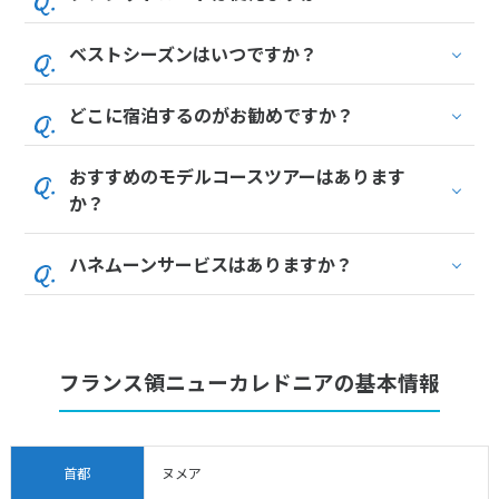
1
2
3
4
5
6
7
8
9
10
ベストシーズンはいつですか？
11
12
13
14
15
16
17
18
19
20
21
22
23
24
どこに宿泊するのがお勧めですか？
25
26
27
28
29
30
おすすめのモデルコースツアーはあります
か？
7
7月未定
2028年
月
ハネムーンサービスはありますか？
1
2
3
4
5
6
7
8
9
10
11
12
13
14
15
フランス領ニューカレドニアの基本情報
16
17
18
19
20
21
22
23
24
25
26
27
28
29
30
31
首都
ヌメア