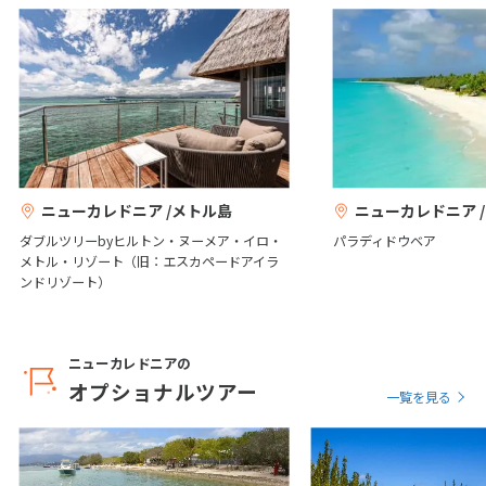
12
13
14
15
16
17
18
19
20
21
22
23
24
25
26
27
28
29
30
リビエルブルー州立公園
マルシェ
10
10月未定
2027年
月
1
2
ニューカレドニア /メトル島
ニューカレドニア 
3
4
5
6
7
8
9
ダブルツリーbyヒルトン・ヌーメア・イロ・
パラディドウベア
メトル・リゾート（旧：エスカペードアイラ
10
11
12
13
14
15
16
ンドリゾート）
17
18
19
20
21
22
23
24
25
26
27
28
29
30
ニューカレドニアの
31
オプショナルツアー
一覧を見る
11
11月未定
2027年
月