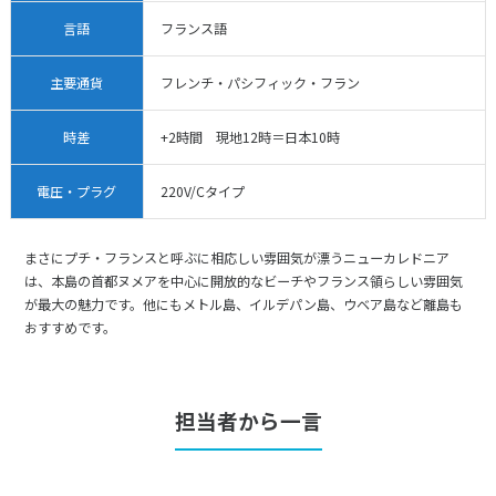
言語
フランス語
主要通貨
フレンチ・パシフィック・フラン
時差
+2時間 現地12時＝日本10時
電圧・プラグ
220V/Cタイプ
まさにプチ・フランスと呼ぶに相応しい雰囲気が漂うニューカレドニア
は、本島の首都ヌメアを中心に開放的なビーチやフランス領らしい雰囲気
が最大の魅力です。他にもメトル島、イルデパン島、ウベア島など離島も
おすすめです。
担当者から一言