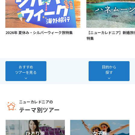
7
8
9
10
11
12
13
14
15
16
17
18
19
20
21
22
23
24
25
26
27
2026年 夏休み・シルバーウィーク旅特集
【ニューカレドニア】新婚旅
28
特集
3
3月未定
2027年
月
おすすめ
目的から
1
2
3
4
5
6
ツアーを見る
探す
7
8
9
10
11
12
13
14
15
16
17
18
19
20
21
22
23
24
25
26
27
ニューカレドニアの
テーマ別ツアー
28
29
30
31
4
4月未定
2027年
月
ひとり旅
女子旅