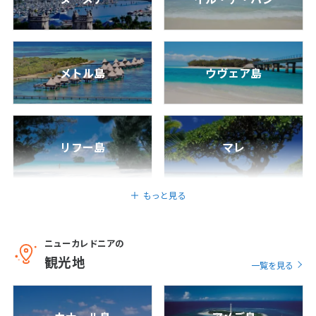
6
6月未定
2027年
月
メトル島
ウヴェア島
1
2
3
4
5
6
7
8
9
10
11
12
13
14
15
16
17
18
19
20
21
22
23
24
25
26
リフー島
マレ
27
28
29
30
もっと見る
7
7月未定
2027年
月
ニューカレドニアの
1
2
3
観光地
一覧を見る
4
5
6
7
8
9
10
11
12
13
14
15
16
17
18
19
20
21
22
23
24