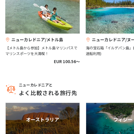
1
2
3
4
5
6
7
8
9
10
11
12
13
14
15
16
17
18
19
20
21
22
23
24
25
26
27
ニューカレドニア/メトル島
ニューカレドニア/ヌ
28
29
30
【メトル島から参加】メトル島マリンパスで
海の宝石箱「イルデパン島」
マリンスポーツを大満喫！
速船利用)
EUR 100.56〜
12
12月未定
2027年
月
1
2
3
4
ニューカレドニアと
5
6
7
8
9
10
11
よく比較される旅行先
12
13
14
15
16
17
18
19
20
21
22
23
24
25
26
27
28
29
30
31
オーストラリア
フィジー