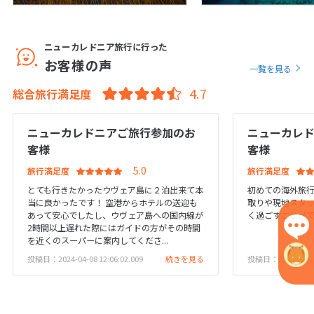
1
1月未定
2028年
月
1
ニューカレドニア旅行に行った
お客様の声
2
3
4
5
6
7
8
一覧を見る
9
10
11
12
13
14
15
総合旅行満足度
16
17
18
19
20
21
22
ニューカレドニアご旅行参加のお
ニューカレ
23
24
25
26
27
28
29
客様
客様
30
31
旅行満足度
旅行満足度
とても行きたかったウヴェア島に２泊出来て本
初めての海外旅
2
当に良かったです！ 空港からホテルの送迎も
取りや現地スタ
2月未定
2028年
月
あって安心でしたし、ウヴェア島への国内線が
く過ごすことが
2時間以上遅れた際にはガイドの方がその時間
1
2
3
4
5
を近くのスーパーに案内してくださ...
6
7
8
9
10
11
12
投稿日：2024-04-08 12:06:02.009
続きを見る
投稿日：2023-12-20 
13
14
15
16
17
18
19
20
21
22
23
24
25
26