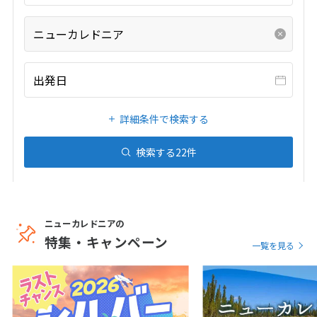
20
21
22
23
24
25
26
27
28
29
30
31
ニューカレドニア
1
出発日
1月未定
2027年
月
1
2
詳細条件で検索する
3
4
5
6
7
8
9
検索する
22
件
10
11
12
13
14
15
16
17
18
19
20
21
22
23
24
25
26
27
28
29
30
ニューカレドニアの
31
特集・キャンペーン
一覧を見る
2
2月未定
2027年
月
1
2
3
4
5
6