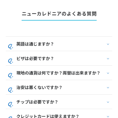
16
17
18
19
20
21
22
ニューカレドニアのよくある質問
23
24
25
26
27
28
29
30
5
5月未定
英語は通じますか？
2028年
月
1
2
3
4
5
6
ビザは必要ですか？
7
8
9
10
11
12
13
14
15
16
17
18
19
20
現地の通貨は何ですか？両替は出来ますか？
21
22
23
24
25
26
27
治安は悪くないですか？
28
29
30
31
チップは必要ですか？
6
6月未定
2028年
月
クレジットカードは使えますか？