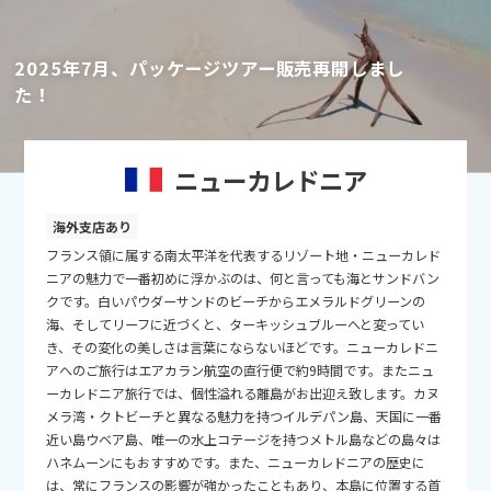
9
9月未定
2026年
月
2025年7月、パッケージツアー販売再開しまし
1
2
3
4
5
た！
6
7
8
9
10
11
12
13
14
15
16
17
18
19
ニューカレドニア
20
21
22
23
24
25
26
27
28
29
30
海外支店あり
フランス領に属する南太平洋を代表するリゾート地・ニューカレド
ニアの魅力で一番初めに浮かぶのは、何と言っても海とサンドバン
10
10月未定
クです。白いパウダーサンドのビーチからエメラルドグリーンの
2026年
月
海、そしてリーフに近づくと、ターキッシュブルーへと変ってい
き、その変化の美しさは言葉にならないほどです。ニューカレドニ
1
2
3
アへのご旅行はエアカラン航空の直行便で約9時間です。またニュ
4
5
6
7
8
9
10
ーカレドニア旅行では、個性溢れる離島がお出迎え致します。カヌ
メラ湾・クトビーチと異なる魅力を持つイルデパン島、天国に一番
11
12
13
14
15
16
17
近い島ウベア島、唯一の水上コテージを持つメトル島などの島々は
18
19
20
21
22
23
24
ハネムーンにもおすすめです。また、ニューカレドニアの歴史に
は、常にフランスの影響が強かったこともあり、本島に位置する首