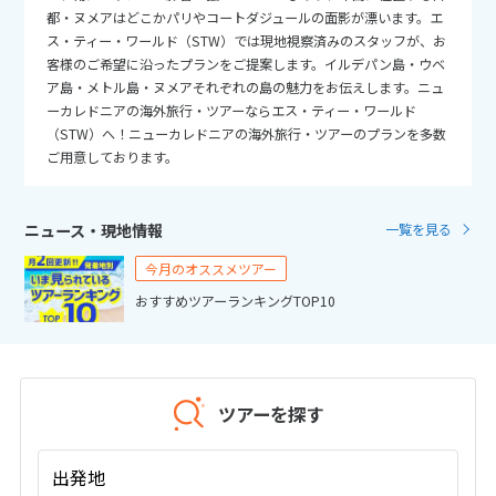
25
26
27
28
29
30
31
都・ヌメアはどこかパリやコートダジュールの面影が漂います。エ
ス・ティー・ワールド（STW）では現地視察済みのスタッフが、お
客様のご希望に沿ったプランをご提案します。イルデパン島・ウベ
11
11月未定
2026年
月
ア島・メトル島・ヌメアそれぞれの島の魅力をお伝えします。ニュ
ーカレドニアの海外旅行・ツアーならエス・ティー・ワールド
1
2
3
4
5
6
7
（STW）へ！ニューカレドニアの海外旅行・ツアーのプランを多数
ご用意しております。
8
9
10
11
12
13
14
15
16
17
18
19
20
21
ニュース・現地情報
一覧を見る
22
23
24
25
26
27
28
今月のオススメツアー
29
30
おすすめツアーランキングTOP10
12
12月未定
2026年
月
1
2
3
4
5
ツアーを探す
6
7
8
9
10
11
12
13
14
15
16
17
18
19
出発地