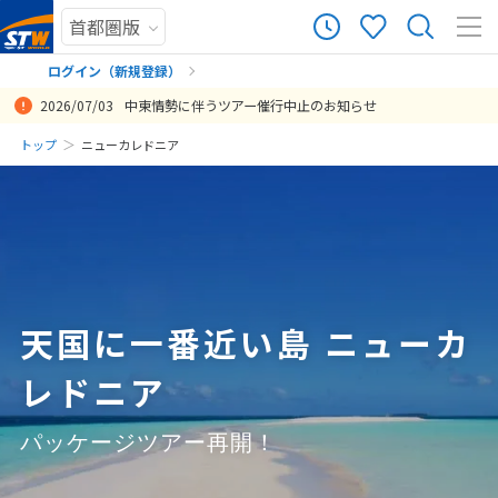
22
ツアー件数
件
ログイン（新規登録）
2026/07/03
中東情勢に伴うツアー催行中止のお知らせ
× カレンダーを閉じる
まだ履歴がありません
トップ
ニューカレドニア
とても行きたかったウヴェア島に２泊出来て本当に良かったです！ 空
初めての海外旅行でしたが、メールでのやり取りや現地スタッフの丁
イルデパンに2泊とヌメアで2泊できて良かったです。友人と2人でニ
他の旅行会社でキャンセル待ちだった、ニューカレドニアの水上コテ
遅くに到着しましたが、カップ麺とお水のサービスが よかったです
ホテルもオプショナルツアーも最高でした！カイトサーフィンを初心
同じ飛行機、同じホテルでの宿泊で、他社のツアーと比較して、かな
最高の休日でした。メリディアンを進めて頂いて感謝です。
早割の特典が盛り沢山で素晴らしいと思いました。特典の天使のエビ
日
月
火
水
木
金
土
港からホテルの送迎もあって安心でしたし、ウヴェア島への国内線が2
寧な対応で不安がなく過ごすことができました。
ューカレドニア6日間のツアーに参加しましたがあっという間でした。
ージをすぐにおさえてくれ、また価格も他の旅行会社より随分安かっ
送迎のスタッフも 親切でよかったです
者向けに練習から指導してもらえるオプショナルツアーがあったら良
り料金が安かったので、利用させていただきました。安いツアーは、
ディナーはお酒飲み放題付きだったようですね。知らずに全然飲まな
まだ登録がありません
投稿日：2019-12-18 08:21:39
時間以上遅れた際にはガイドの方がその時間を近くのスーパーに案内
最高の卒業旅行の思い出になりました。レイトチェックアウトのオプ
たです。
かったです。メトル島のシュノーケルは最高です。カメには5回遭遇し
現地でのサポートが薄いのかなと心配していましたが、現地でも特に
かったので、先に案内してもらえたら嬉しかったです。
8
投稿日：2023-12-20 01:23:19.448
投稿日：2020-02-08 00:58:52
8月未定
2026年
月
してくださってとてもありがたかったです！ また行きたいと思います
ションも付けて正解でした。
ました。現地日本ツアー会社のスタッフさんも親切でとても良かった
困ることもなく快適に過ごすことができました。最終日にプレゼント
投稿日：2020-03-18 13:39:29
投稿日：2019-12-17 10:12:09
が、ウヴェア島にもっと長期で滞在できるプランもあると嬉しいで
です。良いホテルにお手頃プライスのツアーを企画してくださりあり
していただいた、天使のエビディナーは、大したことないだろうと思
投稿日：2020-03-19 04:24:15
1
す。
がとうございます❗️
っていましたが、おいしさ、ボリューム共にとっても満足できまし
た。カジノの案内もありましたが、案内では18歳以上は利用できると
2
3
4
5
6
7
8
投稿日：2024-04-08 12:06:02.009
投稿日：2020-02-07 13:49:30
記載されていたと思うのですが、現地のガイドに確認すると、20歳以
天国に一番近い島 ニューカ
9
10
11
12
13
14
15
上しか入れないと言われて、娘の一人が19歳だってので、カジノは諦
めました。
レドニア
16
17
18
19
20
21
22
投稿日：2020-01-25 08:33:48
23
24
25
26
27
28
29
パッケージツアー再開！
30
31