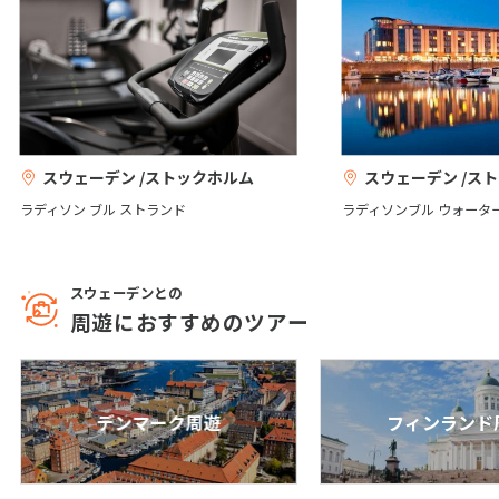
1
2
3
4
5
6
7
8
9
10
11
12
13
14
15
16
17
18
19
20
21
22
23
24
25
26
27
28
29
30
スウェーデン /ストックホルム
スウェーデン /ス
ラディソン ブル ストランド
ラディソンブル ウォータ
12
12月未定
2027年
月
1
2
3
4
スウェーデンとの
周遊におすすめのツアー
5
6
7
8
9
10
11
12
13
14
15
16
17
18
19
20
21
22
23
24
25
デンマーク周遊
フィンランド
26
27
28
29
30
31