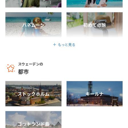
星ホテル指定プラン♪北欧デザインで人気
の2都市！水の都「ストックホルム」＆街歩
25
26
27
28
29
30
31
きが楽しい「ヘルシンキ」7日間
6
日間
893,800
〜1,403,800
円
円
ハネムーン
初めての旅
8
8月未定
2027年
月
羽田発
フィンランド/ヘルシンキ
1
2
3
4
5
6
7
もっと見る
羽田朝発JALで行く（*）！☆スウェーデン
8
9
10
11
12
13
14
×ノルウェー×フィンランド3カ国周遊☆快
適4星ホテル指定プラン♪水の都「ストック
15
16
17
18
19
20
21
スウェーデンの
ホルム」＆アートの街「オスロ」＆街歩きが
22
23
24
25
26
27
28
楽しい「ヘルシンキ」7日間
都市
7
日間
561,800
〜796,800
29
30
31
円
円
ストックホルム
キールナ
9
9月未定
2027年
月
1
2
3
4
5
6
7
8
9
10
11
ゴットランド島