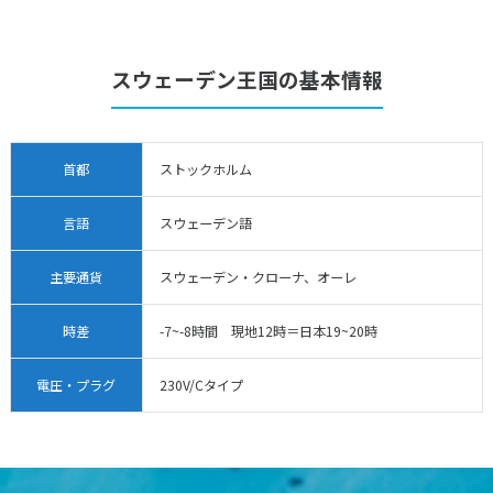
スウェーデン王国の基本情報
首都
ストックホルム
言語
スウェーデン語
主要通貨
スウェーデン・クローナ、オーレ
時差
-7~-8時間 現地12時＝日本19~20時
電圧・プラグ
230V/Cタイプ