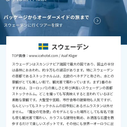
9
9月未定
2026年
月
パッケージからオーダーメイドの旅まで
1
2
3
4
5
スウェーデンに行くツアーを探す
6
7
8
9
10
11
12
13
14
15
16
17
18
19
スウェーデン
20
21
22
23
24
25
26
TOP画像：www.icehotel.com / Asaf Kliger
27
28
29
30
スウェーデンはスカンジナビア諸国で最大の国であり、国土の半分
は森林におおわれ、約９万もの湖沼があります。特にスウェーデン
の首都であるストックホルムは、北欧のベネチアと称され、水との
10
10月未定
2026年
月
景観がとても美しい街で、観光客で賑わっています。まず1番のお
すすめは、ヨーロッパ1の美しさと呼び声高いスウェーデンの首都
1
2
3
ストックホルム。どこを撮っても写真映えすると言われているほど
4
5
6
7
8
9
10
素敵な景観です。大聖堂や宮殿、市庁舎等の建築物も人気ですが、
なんといってもストックホルムの旧市街にあるガムラスタンは外せ
11
12
13
14
15
16
17
ません。「魔女の宅急便」のモデルとなった場所としても有名で昼
18
19
20
21
22
23
24
も夜も観光客で賑わい、カラフルな建物を眺め、お洒落な石畳を散
歩するだけで楽しいスポットです。その他にも世界一オーロラに出