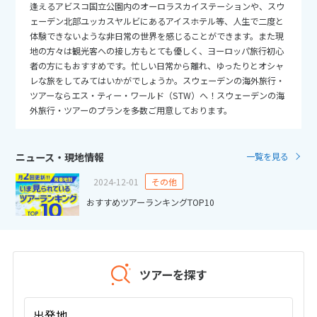
25
26
27
28
29
30
31
逢えるアビスコ国立公園内のオーロラスカイステーションや、スウ
ェーデン北部ユッカスヤルビにあるアイスホテル等、人生で二度と
体験できないような非日常の世界を感じることができます。また現
11
11月未定
地の方々は観光客への接し方もとても優しく、ヨーロッパ旅行初心
2026年
月
者の方にもおすすめです。忙しい日常から離れ、ゆったりとオシャ
レな旅をしてみてはいかがでしょうか。スウェーデンの海外旅行・
1
2
3
4
5
6
7
ツアーならエス・ティー・ワールド（STW）へ！スウェーデンの海
8
9
10
11
12
13
14
外旅行・ツアーのプランを多数ご用意しております。
15
16
17
18
19
20
21
22
23
24
25
26
27
28
ニュース・現地情報
一覧を見る
29
30
2024-12-01
その他
おすすめツアーランキングTOP10
12
12月未定
2026年
月
1
2
3
4
5
ツアーを探す
6
7
8
9
10
11
12
13
14
15
16
17
18
19
出発地