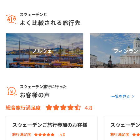
1
1月未定
2028年
月
スウェーデンと
1
よく比較される旅行先
2
3
4
5
6
7
8
9
10
11
12
13
14
15
16
17
18
19
20
21
22
ノルウェー
フィンラン
23
24
25
26
27
28
29
30
31
スウェーデン旅行に行った
2
2月未定
2028年
月
お客様の声
一覧を見る
1
2
3
4
5
総合旅行満足度
6
7
8
9
10
11
12
スウェーデンご旅行参加のお客様
スウェーデ
13
14
15
16
17
18
19
旅行満足度
旅行満足度
20
21
22
23
24
25
26