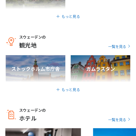
12
13
14
15
16
17
18
19
20
21
22
23
24
25
もっと見る
26
27
28
29
30
スウェーデンの
10
10月未定
観光地
2027年
月
一覧を見る
1
2
3
4
5
6
7
8
9
ストックホルム市庁舎
ガムラスタン
10
11
12
13
14
15
16
17
18
19
20
21
22
23
もっと見る
24
25
26
27
28
29
30
31
スウェーデンの
ホテル
一覧を見る
11
11月未定
2027年
月