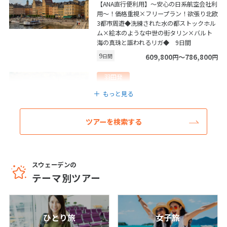
【ANA直行便利用】～安心の日系航空会社利
用～！価格重視×フリープラン！欲張り北欧
3都市周遊◆洗練された水の都ストックホル
6
6月未定
2027年
月
ム×絵本のような中世の街タリン×バルト
海の真珠と謳われるリガ◆ 9日間
1
2
3
4
5
9
日間
609,800
〜786,800
円
円
6
7
8
9
10
11
12
羽田発
13
14
15
16
17
18
19
ドイツ/フランクフルト
もっと見る
20
21
22
23
24
25
26
【ANA直行便利用】～安心の日系航空会社利
用～！価格重視×フリープラン！欲張り4都
27
28
29
30
ツアーを検索する
市周遊◆ストックホルム×ロマンチック街
道沿いドイツ都市周遊◇フランクフルト＆
ローテンブルク＆ミュンヘン◆ 9日間
7
7月未定
2027年
月
9
日間
679,800
〜852,800
円
円
スウェーデンの
テーマ別ツアー
1
2
3
羽田発
4
5
6
7
8
9
10
フィンランド/ヘルシンキ
11
12
13
14
15
16
17
羽田朝発JALビジネスクラス（*）！☆スウ
ひとり旅
女子旅
ェーデン×フィンランド２カ国周遊☆快適4
18
19
20
21
22
23
24