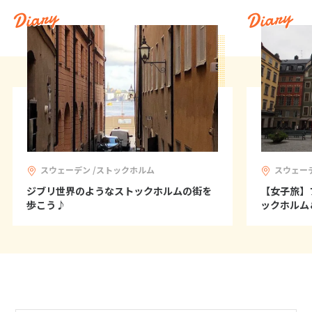
Diary
Diary
16
17
18
19
20
21
22
23
24
25
26
27
28
29
30
5
5月未定
2028年
月
1
2
3
4
5
6
7
8
9
10
11
12
13
スウェーデン /ストックホルム
スウェー
14
15
16
17
18
19
20
ジブリ世界のようなストックホルムの街を
【女子旅】
歩こう♪
ックホル
21
22
23
24
25
26
27
28
29
30
31
6
6月未定
2028年
月