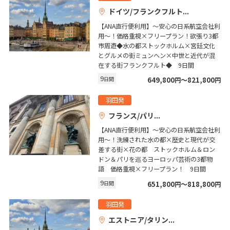
ドイツ/フランクフルト
1
2
3
【ANA直行便利用】～安心の日系航空会社利
4
5
6
7
8
9
10
用～！価格重視×フリープラン！欲張り3都
市周遊◆水の都ストックホルム×宮廷文化
11
12
13
14
15
16
17
とグルメの街ミュンヘン×中世と近代が混
18
19
20
21
22
23
24
在する街フランクフルト◆ 9日間
9
日間
649,800
〜821,800
円
円
25
26
27
28
29
30
羽田発
フランス/パリ
5
5月未定
2027年
月
【ANA直行便利用】～安心の日系航空会社利
用～！洗練された水の都×歴史と現代が交
1
差する街×花の都 ストックホルム＆ロン
2
3
4
5
6
7
8
ドン＆パリを巡るヨーロッパ芸術の3都物
語 価格重視×フリープラン！ 9日間
9
10
11
12
13
14
15
9
日間
651,800
〜818,800
円
円
16
17
18
19
20
21
22
羽田発
23
24
25
26
27
28
29
エストニア/タリン
30
31