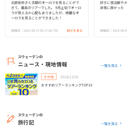
北欧街歩きと念願のオーロラを見ることがで
好きに宿泊数や
27
28
29
きて、最高のツアーでした。 9月上旬でオーロ
非常に良かった
ラが見えるか心配もありましたが、綺麗なオ
ーロラを見ることができました！
3
3月未定
2028年
月
投稿日：2025-09-17 03:17:00.750
続きを見る
投稿日：2025-09-07 
1
2
3
4
5
6
7
8
9
10
11
12
13
14
15
16
17
18
スウェーデンの
ニュース・現地情報
19
20
21
22
23
24
25
一覧を見る
26
27
28
29
30
31
その他
2024/12/01
おすすめツアーランキングTOP10
4
4月未定
2028年
月
1
スウェーデンの
2
3
4
5
6
7
8
旅行記
一覧を見る
9
10
11
12
13
14
15