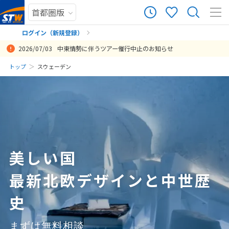
159
ツアー件数
件
ログイン（新規登録）
2026/07/03
中東情勢に伴うツアー催行中止のお知らせ
× カレンダーを閉じる
まだ履歴がありません
トップ
スウェーデン
北欧街歩きと念願のオーロラを見ることができて、最高のツアーでし
好きに宿泊数やホテルをアレンジできたので非常に良かった
サポートも丁寧で安心して旅行へ行けました
1まずは お礼を申し述べます毎年 海外出張出かけておりますが天候異
STWさんは2度目の利用です。希望の行程にアレンジしてくださるの
乗り継ぎが楽だったので、道中の負担感なく旅行を楽しめた。自分の
三か国周遊で破格の値段、コスパ最高でめいっぱい楽しめました！
価格が安く、とてもよかった。
日
月
火
水
木
金
土
た。 9月上旬でオーロラが見えるか心配もありましたが、綺麗なオー
変で、今年はこの会議の日本からの参加者の中で参加できなかった、
で、担当の方のアドバイスを聞きながら内容を決めることができまし
ペースでひとつの都市だけを楽しみたかったが、他社にはそのような
まだ登録がありません
投稿日：2025-09-07 05:54:11.946
投稿日：2025-08-31 05:10:08.583
投稿日：2018-10-13 23:08:35
投稿日：2018-08-22 18:17:30
ロラを見ることができました！
乗り継ぎ 遅れた続出でした前日 まだ 台風の被害が少なくエアライン
た。
プランが無かったのでこちらで申し込んで良かったと思う。非常に充
8
8月未定
2026年
月
の 便の変更も発表ない時点でご連絡を、いただきそれほど 困難なく行
実した旅になった。
投稿日：2025-09-17 03:17:00.750
投稿日：2019-08-24 09:42:46
って帰ってこられました2ホテルですが主要な駅のすぐ近くで繁華街に
投稿日：2019-04-02 15:04:32
1
も近くいろんな面で 本当に便利で助かりました3カタール航空は 何度
か使っていましたが新しいビジネスクラスQ suite は個室感があり万人
2
3
4
5
6
7
8
にオススメできます今後、また機会がございましたらよろしくお願い
美しい国
9
10
11
12
13
14
15
申し上げます
最新北欧デザインと中世歴
16
17
18
19
20
21
22
投稿日：2019-09-15 03:15:13
23
24
25
26
27
28
29
史
30
31
まずは無料相談