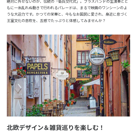
絶対に外せないのが、伝統の「衛兵交代式」。ブラスバンドの生演奏とと
もに一糸乱れぬ動きで行われるパレードは、まるで映画のワンシーンのよ
うな大迫力です。かつての栄華と、今もなお国民に愛され、身近に息づく
王室文化の息吹を、五感でたっぷりと体感してみませんか？
北欧デザイン＆雑貨巡りを楽しむ！