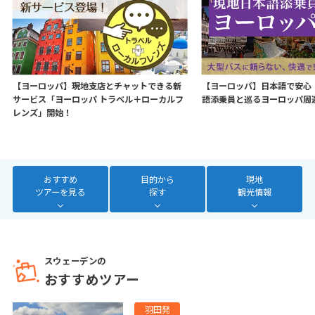
7
8
9
10
11
12
13
14
15
16
17
18
19
20
21
22
23
24
25
26
27
28
【ヨーロッパ】現地支店とチャットできる新
【ヨーロッパ】日本語で安心
サービス「ヨーロッパ トラベル＋ローカルフ
語添乗員と巡るヨーロッパ周
レンズ」開始！
3
3月未定
2027年
月
1
2
3
4
5
6
おすすめ
目的から
現地
7
8
9
10
11
12
13
ツアーを見る
探す
観光情報
14
15
16
17
18
19
20
21
22
23
24
25
26
27
28
29
30
31
スウェーデンの
おすすめツアー
4
4月未定
2027年
月
羽田発