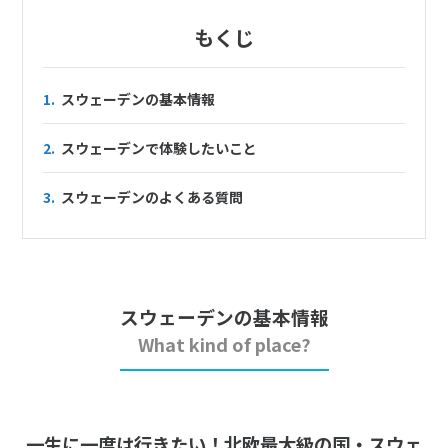
1
2
3
もくじ
4
5
6
7
8
9
10
11
12
13
14
15
16
17
1.
スウェーデンの基本情報
18
19
20
21
22
23
24
25
26
27
28
29
30
2.
スウェーデンで体験したいこと
3.
スウェーデンのよくある質問
7
7月未定
2028年
月
1
2
3
4
5
6
7
8
スウェーデンの基本情報
9
10
11
12
13
14
15
What kind of place?
16
17
18
19
20
21
22
23
24
25
26
27
28
29
30
31
一生に一度は行きたい！北欧最大級の国・スウェ