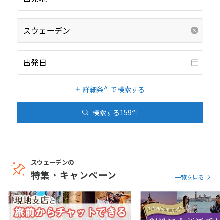
20
21
22
23
24
25
26
27
28
29
30
31
スウェーデン
1
1月未定
2027年
月
出発日
1
2
詳細条件で検索する
3
4
5
6
7
8
9
10
11
12
13
14
15
16
検索する
159
件
17
18
19
20
21
22
23
24
25
26
27
28
29
30
31
スウェーデンの
特集・キャンペーン
一覧を見る
2
2月未定
2027年
月
1
2
3
4
5
6