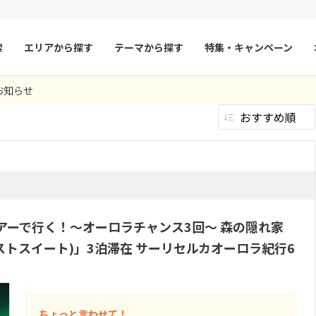
索
エリアから探す
テーマから探す
特集・キャンペーン
27
ツアー件数
件
お知らせ
× カレンダーを閉じる
マルタ
冬旅
スペイン
ゴールデンウィー
を楽しむ
ビジネス
冬旅
ファースト
春旅
(9件）
(24件）
(4件）
(9件）
(27件）
(
フランス
夏旅
モナコ
9
8月未定
2026年
月
エコノミー
その他
(9件）
(0件）
ルクセンブルク
イギリス
火
水
木
金
土
日
月
火
水
木
ラスキャンペーン
賞のできるホテル
チェコ
期間限定キャンペーン
オーストリア
(1件）
1
1
2
3
件）
5つ星以上
スロヴァキア
アイスランド
）
(0件）
4
5
6
7
8
6
7
8
9
10
い
アーで行く！～オーロラチャンス3回～ 森の隠れ家
ン
11
12
13
デンマーク
14
15
13
14
ノルウェー
15
16
17
トスイート)」3泊滞在 サーリセルカオーロラ紀行6
女子旅
ハネムーン
24件）
(23件）
(
18
19
20
21
22
20
21
22
23
24
リトアニア
ギリシャ
き
クラブルーム
コンドミニア
(0件）
(0件）
ひとり旅
3件）
(25件）
25
26
27
28
29
27
28
29
30
機内泊なし
片道ビジネス
）
(0件）
キチネット付き
海の見えるお部屋
プールヴィラ
ア
モンテネグロ
(0件）
ブルガリア
アムエコノミーク
片道ファーストクラス
並び席プラン
(0件）
ア
ボスニア・ヘルツェゴビナ
セルビア
ちょっと言わせて！
5名以上1室
スイートルー
件）
(0件）