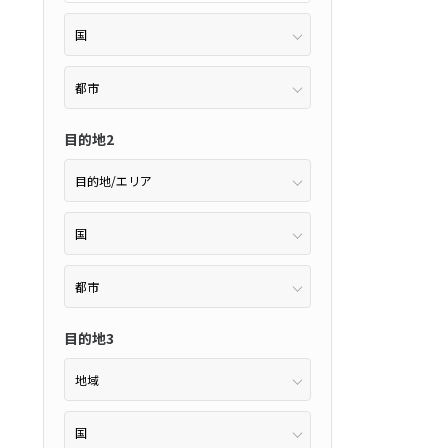
(27件）
2
11月未定
2月未定
2027年
月
アンス
(0件）
金
土
日
月
火
水
木
金
土
り
(0件）
6
7
1
2
3
4
5
6
目的地2
0～22:59
あり
(0件）
13
14
7
8
9
10
11
12
13
件）
20
21
14
15
16
17
18
19
20
27
28
21
22
23
24
25
26
27
28
ホテル
(0件）
目的地3
アップグレード