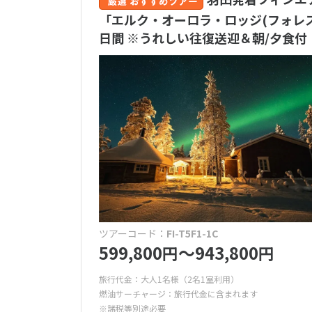
「エルク・オーロラ・ロッジ(フォレス
日間 ※うれしい往復送迎＆朝/夕食付
ツアーコード：
FI-T5F1-1C
599,800
〜943,800
円
円
旅行代金：大人1名様（2名1室利用）
燃油サーチャージ：旅行代金に含まれます
※諸税等別途必要