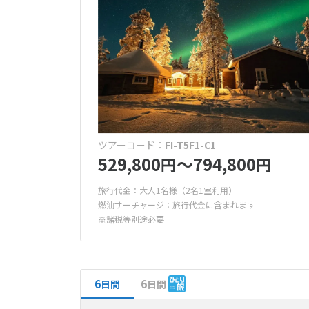
初めての海
オセアニア
ヴィラ
(0件
アライアンス
10
ハワイ
2026年
観光
ワンワール
施設・サービス
オーロラ鑑
日
月
大人限定（
出発時間
(0件）
周遊
日本発 午前/7
ゴルフ場併
4
5
2都市周遊
(6件）
キッズプー
11
12
日本発 午後/1
ツアーコード：
FI-T5F1-C1
(0件）
18
19
529,800
〜794,800
円
円
立地
25
26
旅行代金：大人1名様（2名1室利用）
海まで徒歩
燃油サーチャージ：旅行代金に含まれます
(0件）
※諸税等別途必要
駅近ホテル
特典
6
6
日間
日間
1泊延泊無