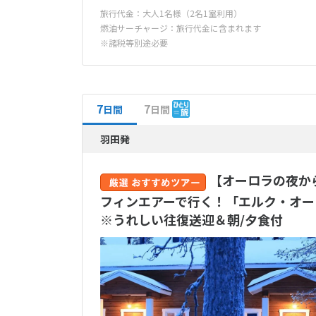
旅行代金：大人1名様（2名1室利用）
燃油サーチャージ：旅行代金に含まれます
※諸税等別途必要
7
7
日間
日間
羽田発
【オーロラの夜か
フィンエアーで行く！「エルク・オーロ
※うれしい往復送迎＆朝/夕食付