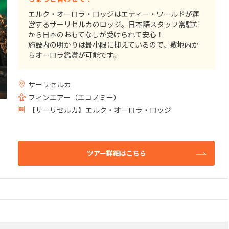
外旅行
こだわりの旅/極み旅
大自然を満喫
(3件）
(1件）
エルク・オーロラ・ロッジはエティー・ワールドが運
水上コテージ
）
(0件）
営するサーリセルカのロッジ。日本語スタッフ常駐だ
11
10月未定
月
2026年
月
から日本のおもてなしが受けられて安心！
ド
スカイチーム
スターアライ
(24件）
(3件）
施設内の明かりは最小限に抑えているので、敷地内か
賞
(27件）
火
水
木
金
土
日
月
火
水
木
らオーロラ鑑賞が可能です。
お子様宿泊不可）
バトラーサービス付き
カジノ施設あ
(0件）
5部屋あるスイートタイプのお部屋には専用サウナが常
1
2
3
1
2
3
4
5
設。
:00～11:59
日本発 深夜/23:00～25:59
日本発 夜/18:0
設
日本語スタッフ在籍
キッズクラブ
(0件）
(0件）
6
7
8
9
10
8
9
10
11
12
サーリセルカ
薪暖炉も完備されているので暖かいお部屋でオーロラ
3都市周遊
2ヵ国周遊
(11件）
(3件）
(3
(0件）
(21件）
が出るまでゆっくりお過ごし頂けます。
ルあり
シュノーケリングに最適
フィンエアー（エコノミー）
(0件）
13
14
15
16
17
15
16
17
18
19
2:00～17:59
(0件）
【サーリセルカ】エルク・オーロラ・ロッジ
わずか5部屋のフォレストスイート・・・お部屋が埋ま
20
21
22
23
24
22
23
24
25
26
ってしまう前に早めのご予約がオススメです。
27
28
29
30
31
29
30
5分圏内のホテル
空港付近・隣接のホテル
ビーチ沿いの
ツアー詳細はこちら
(0件）
に宿泊
離島リゾート
(0件）
(0件）
料
無料レイトチェックアウト
お部屋の無料
(0件）
(0件）
(0件）