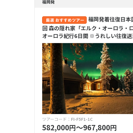
福岡発
ハネムーン
福岡発着往復日本
人気のホテルブ
回 森の隠れ家「エルク・オーロラ・ロ
オーロラ紀行6日間 ※うれしい往復送
アマンリゾ
ザ・リッツ
送迎・移動
専用車送迎
送迎付き
(
食事
オールイン
全食事付き
ツアーコード：
FI-F5F1-1C
582,000
〜967,800
円
円