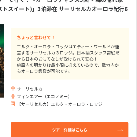
トスイート)」3泊滞在 サーリセルカオーロラ紀行6
ちょっと言わせて！
エルク・オーロラ・ロッジはエティー・ワールドが運
営するサーリセルカのロッジ。日本語スタッフ常駐だ
から日本のおもてなしが受けられて安心！
施設内の明かりは最小限に抑えているので、敷地内か
らオーロラ鑑賞が可能です。
5部屋あるスイートタイプのお部屋には専用サウナが常
設。
サーリセルカ
薪暖炉も完備されているので暖かいお部屋でオーロラ
が出るまでゆっくりお過ごし頂けます。
フィンエアー（エコノミー）
【サーリセルカ】エルク・オーロラ・ロッジ
わずか5部屋のフォレストスイート・・・お部屋が埋ま
ってしまう前に早めのご予約がオススメです。
ツアー詳細はこちら