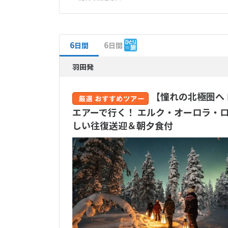
6
6
日間
日間
羽田発
【憧れの北極圏へ
エアーで行く！ エルク・オーロラ・ロ
しい往復送迎＆朝夕食付