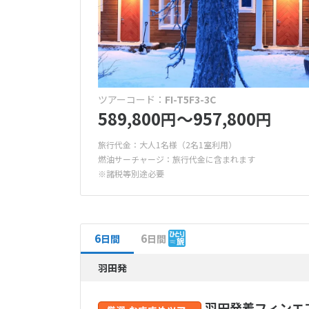
ツアーコード：
FI-T5F3-3C
589,800
〜957,800
円
円
旅行代金：大人1名様（2名1室利用）
燃油サーチャージ：旅行代金に含まれます
※諸税等別途必要
6
6
日間
日間
羽田発
羽田発着フィンエ