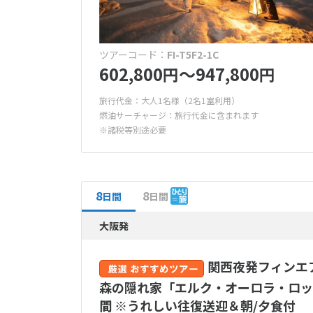
ツアーコード：
FI-T5F2-1C
602,800
〜947,800
円
円
旅行代金：大人1名様（2名1室利用）
燃油サーチャージ：旅行代金に含まれます
※諸税等別途必要
8
8
日間
日間
大阪発
関西夜発フィンエ
森の隠れ家「エルク・オーロラ・ロッ
間 ※うれしい往復送迎＆朝/夕食付