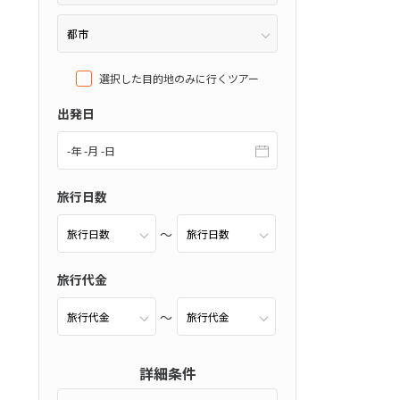
選択した目的地のみに行くツアー
チネンタルホテ
出発日
ツ
(0件）
-年 -月 -日
旅行日数
）
旅行代金
）
詳細条件