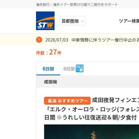
海外旅行・海外ツアー世界29カ国でご旅行をサポート
ツアー検
2026/07/03
中東情勢に伴うツアー催行中止の
ヨーロッパ
人気のテーマ
イタリア
秋旅
座席クラス
人気のテーマ
観光
ホテルを選ぶ
27
件数：
件
エコノミー
秋旅
秋オーロラ
(24件）
中近東・トルコ
お得な旅
ドイツ
年末年始
8
2026年
月
プレミアム
アフリカ
誰と行く？
ベルギー
6
6
日間
日間
お得な旅
宿泊
日
月
アジア
目的
ビジネスク
オーロラ鑑
スイス
ホテルランク
航空会社を選ぶ
成田発
に宿泊
(1件）
(27
ロシア・中央アジア
4つ星
ポーランド
(0件
2
3
選択して下さ
成田夜発フィンエ
アメリカ・カナダ
誰と行く？
スウェーデ
9
10
客室条件
「エルク・オーロラ・ロッジ(フォレス
カップル
(
中南米・カリブ海
16
17
ラトビア
フライト条件
バスタブ付
日間 ※うれしい往復送迎＆朝/夕食付
シニア旅
(
23
24
モルディブ・他インド洋
直行便
(3件
キッチン・
スロヴェニ
(23件）
30
31
片道プレミ
太平洋地域
目的
北マケドニ
ラス
(0件）
4名1室
(0