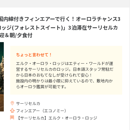
専用特典
スパ・マッサージ付き特典
(0件）
(0件）
国内線付きフィンエアーで行く！オーロラチャンス3
ランド
ッジ(フォレストスイート)」3泊滞在サーリセルカ
迎＆朝/夕食付
ーツ
フォーシーズンズホテルズ&
インターコン
(0件）
リゾーツ
ルズ＆リゾー
(0件）
カールトン
(0件）
ちょっと言わせて！
エルク・オーロラ・ロッジはエティー・ワールドが運
営するサーリセルカのロッジ。日本語スタッフ常駐だ
付き
レンタカー付き
寝台列車
(0件）
(0件）
(3件
から日本のおもてなしが受けられて安心！
施設内の明かりは最小限に抑えているので、敷地内か
21件）
らオーロラ鑑賞が可能です。
5部屋あるスイートタイプのお部屋には専用サウナが常
設。
サーリセルカ
薪暖炉も完備されているので暖かいお部屋でオーロラ
クルーシブ
朝・夕食付き
朝食付き
(0件）
(26件）
(6件
が出るまでゆっくりお過ごし頂けます。
フィンエアー（エコノミー）
(0件）
【サーリセルカ】エルク・オーロラ・ロッジ
わずか5部屋のフォレストスイート・・・お部屋が埋ま
ってしまう前に早めのご予約がオススメです。