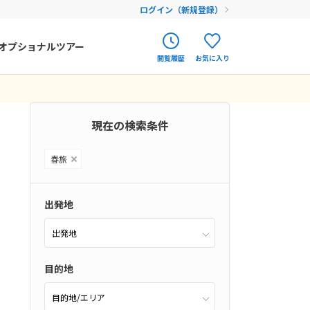
ログイン（新規登録）
オプショナルツアー
閲覧履歴
お気に入り
ク
ポルトガル
春旅
0件）
オランダ
現在の検索条件
12
9月未定
12月未定
2026年
月
アイルランド
まだ履歴がありません
まだ登録がありません
金
土
日
月
火
水
木
金
土
春旅
ハンガリー
4
5
1
2
3
4
5
フィンランド
11
12
6
7
8
9
10
11
12
出発地
18
19
エストニア
13
14
15
16
17
18
19
24件）
25
26
20
21
22
23
24
25
26
クロアチア
ム
(0件）
目的地
27
28
29
30
31
クラス
(0件）
(0件）
ルーマニア
(0件）
フェロー諸島
ム
(23件）