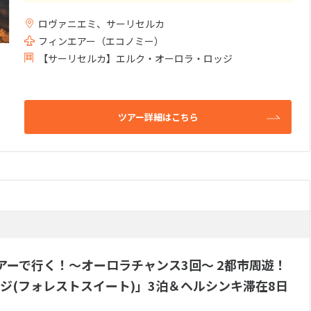
設。
ロヴァニエミ、サーリセルカ
薪暖炉も完備されているので暖かいお部屋でオーロラ
が出るまでゆっくりお過ごし頂けます。
フィンエアー（エコノミー）
【サーリセルカ】エルク・オーロラ・ロッジ
わずか5部屋のフォレストスイート・・・お部屋が埋ま
ってしまう前に早めのご予約がオススメです。
ツアー詳細はこちら
アーで行く！～オーロラチャンス3回～ 2都市周遊！
ジ(フォレストスイート)」3泊＆ヘルシンキ滞在8日