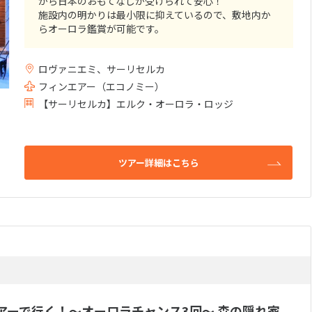
から日本のおもてなしが受けられて安心！
施設内の明かりは最小限に抑えているので、敷地内か
らオーロラ鑑賞が可能です。
5部屋あるスイートタイプのお部屋には専用サウナが常
設。
ロヴァニエミ、サーリセルカ
薪暖炉も完備されているので暖かいお部屋でオーロラ
が出るまでゆっくりお過ごし頂けます。
フィンエアー（エコノミー）
【サーリセルカ】エルク・オーロラ・ロッジ
わずか5部屋のフォレストスイート・・・お部屋が埋ま
ってしまう前に早めのご予約がオススメです。
ツアー詳細はこちら
アーで行く！～オーロラチャンス3回～ 森の隠れ家