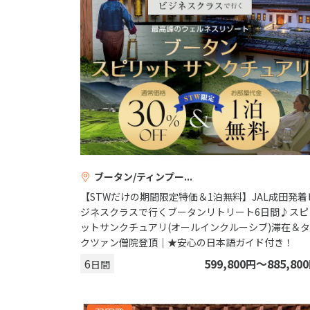
ブータン/ティンプー
【STWだけの期間限定特価＆1泊無料】JAL成田発着
ジネスクラスで行くブータンリトリート6日間♪スピ
ットサンクチュアリ(オールインクルーシブ)滞在＆タ
クツァン僧院登頂｜★安心の日本語ガイド付き！
6
599,800
〜885,800
円
日間