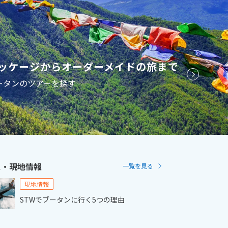
2
11月未定
2月未定
2027年
月
金
土
日
月
火
水
木
金
土
ッケージからオーダーメイドの旅まで
6
7
1
2
3
4
5
6
ータンのツアーを探す
13
14
7
8
9
10
11
12
13
20
21
14
15
16
17
18
19
20
27
28
21
22
23
24
25
26
27
28
ス・現地情報
一覧を見る
現地情報
STWでブータンに行く5つの理由