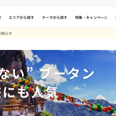
索
エリアから探す
テーマから探す
特集・キャンペーン
75
ツアー件数
件
お知らせ
× カレンダーを閉じる
マルタ
冬旅
スペイン
ゴールデンウィー
あったものの、ご担当の田中さまをはじめとしたSTworldのスタッフ
ンということもあり何もわからない状態でしたが予約から現地での対応
を大切にしようとされている国民の皆様、そしてそれを支えようとして
さんとドライバーさんの対応がとてもよくプロフェッショナルでした。
は1日かかると思ったほうがよいので、残りのパロの見学は翌日にした方
ちのおかげで楽しめました。
です。
受けました。ある意味最先進国と思います。模索しながら、これからも
うにしてくれた。
フランス
夏旅
モナコ
9
14 01:35:05
8月未定
2026年
月
た。
3 05:35:20.129
1 03:21:32.117
25 16:11:35
ルクセンブルク
イギリス
火
水
木
金
土
日
月
火
水
木
17 08:57:47
チェコ
オーストリア
ない” ブータン
1
1
2
3
スロヴァキア
アイスランド
4
5
6
7
8
6
7
8
9
10
ン
11
12
13
デンマーク
14
15
13
14
ノルウェー
15
16
17
旅にも人気
18
19
20
21
22
20
21
22
23
24
リトアニア
ギリシャ
25
26
27
28
29
27
28
29
30
ア
モンテネグロ
ブルガリア
ア
ボスニア・ヘルツェゴビナ
セルビア