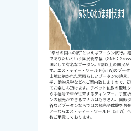
"幸せの国への旅"といえばブータン旅行。
でありたいという国民総幸福（GNH：Gross Na
国として有名なブータン。9割以上の国民が
す。エス・ティー・ワールド(STW)のブー
山脈に抱かれた素晴らしいブータンの絶景
学、動物見学などへご案内致しますので、
てお楽しみ頂けます。チベット仏教の聖地
ら手信号で車が往来するティンプー、子宝
ンの観光ができるプナカはもちろん、国獣
谷などブータンならではの観光や体験をお
アーならエス・ティー・ワールド（STW）
数ご用意しております。