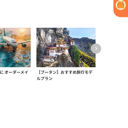
に オーダーメイ
【ブータン】おすすめ旅行モデ
【アジア】絶景
ルプラン
に一度は行きた
風景