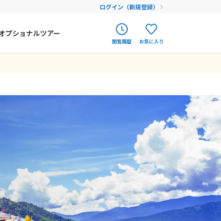
ログイン（新規登録）
オプショナルツアー
閲覧履歴
お気に入り
ク
ポルトガル
春旅
の皆様、および現
も丁寧でしたので
いる他国が沢山あ
がよい。実際、
素敵な国でいて欲
オランダ
12
9月未定
12月未定
2026年
月
アイルランド
まだ履歴がありません
まだ登録がありません
金
土
日
月
火
水
木
金
土
ハンガリー
4
5
1
2
3
4
5
フィンランド
11
12
6
7
8
9
10
11
12
18
19
エストニア
13
14
15
16
17
18
19
25
26
20
21
22
23
24
25
26
クロアチア
27
28
29
30
31
ルーマニア
フェロー諸島