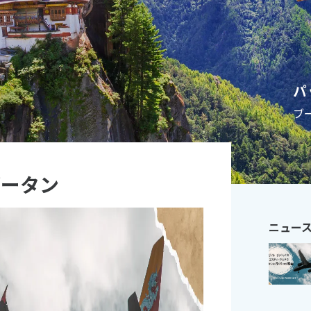
11
10月未定
月
2026年
月
火
水
木
金
土
日
月
火
水
木
パ
1
2
3
1
2
3
4
5
ブ
6
7
8
9
10
8
9
10
11
12
13
14
15
16
17
15
16
17
18
19
20
21
22
23
24
22
23
24
25
26
ブータン
27
28
29
30
31
29
30
ニュー