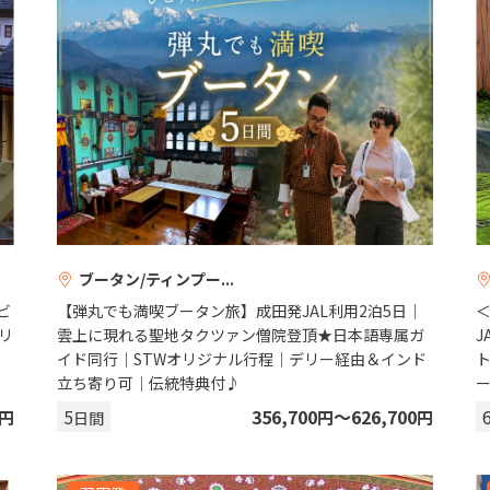
ブータン/ティンプー
ビ
【弾丸でも満喫ブータン旅】成田発JAL利用2泊5日｜
リ
雲上に現れる聖地タクツァン僧院登頂★日本語専属ガ
イド同行｜STWオリジナル行程｜デリー経由＆インド
立ち寄り可｜伝統特典付♪
5
356,700
〜626,700
円
円
円
日間