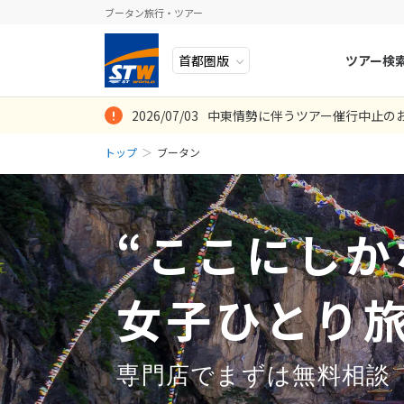
ブータン旅行・ツアー
ツアー検
2026/07/03
中東情勢に伴うツアー催行中止の
ヨーロッパ
人気のテーマ
イタリア
秋旅
多少のトラブルは
初めてのブータ
ブータンの伝統
現地でのガイド
タクツァン僧院
地ガイドさんた
とても良かった
ることに感銘を
ガイドはそのよ
トップ
ブータン
中近東・トルコ
お得な旅
ドイツ
年末年始
8
投稿日：2019-09-
2026年
月
しいと思いまし
投稿日：2025-11-0
投稿日：2025-02-2
投稿日：2019-06-
アフリカ
誰と行く？
ベルギー
日
月
投稿日：2019-11-
アジア
目的
スイス
“ここにしか
ロシア・中央アジア
ポーランド
2
3
アメリカ・カナダ
スウェーデ
9
10
女子ひとり
中南米・カリブ海
16
17
ラトビア
23
24
モルディブ・他インド洋
スロヴェニ
専門店でまずは無料相談
30
31
太平洋地域
北マケドニ