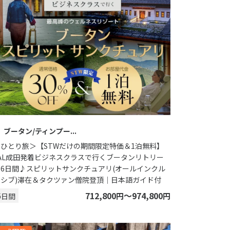
ブータン/ティンプー
＜ひとり旅＞【STWだけの期間限定特価＆1泊無料】
JAL成田発着ビジネスクラスで行くブータンリトリー
ト6日間♪スピリットサンクチュアリ(オールインクル
ーシブ)滞在＆タクツァン僧院登頂｜日本語ガイド付
6
712,800
〜974,800
円
円
日間