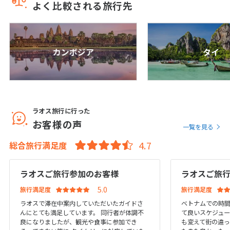
よく比較される旅行先
1
1月未定
2028年
月
1
2
3
4
5
6
7
8
カンボジア
タイ
9
10
11
12
13
14
15
16
17
18
19
20
21
22
23
24
25
26
27
28
29
ラオス旅行に行った
30
31
お客様の声
一覧を見る
総合旅行満足度
2
2月未定
2028年
月
1
2
3
4
5
ラオスご旅行参加のお客様
ラオスご旅
6
7
8
9
10
11
12
旅行満足度
旅行満足度
ラオスで滞在中案内していただいたガイドさ
ベトナムでの時
13
14
15
16
17
18
19
んにとても満足しています。 同行者が体調不
て良いスケジュ
20
21
22
23
24
25
26
良になりましたが、観光や食事に参加でき
も変えて街の違