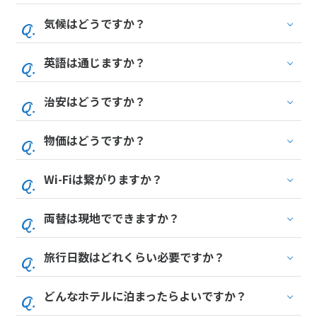
1
2
3
気候はどうですか？
4
5
6
7
8
9
10
11
12
13
14
15
16
17
英語は通じますか？
18
19
20
21
22
23
24
25
26
27
28
29
30
治安はどうですか？
物価はどうですか？
7
7月未定
2028年
月
1
Wi-Fiは繋がりますか？
2
3
4
5
6
7
8
両替は現地でできますか？
9
10
11
12
13
14
15
16
17
18
19
20
21
22
旅行日数はどれくらい必要ですか？
23
24
25
26
27
28
29
30
31
どんなホテルに泊まったらよいですか？