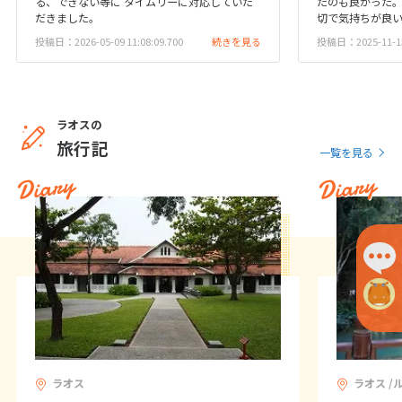
る、できない等に タイムリーに対応していた
たのも良かった
27
28
29
だきました。
切で気持ちが良
投稿日：2026-05-09 11:08:09.700
続きを見る
投稿日：2025-11-13 
3
3月未定
2028年
月
1
2
3
4
ラオスの
旅行記
5
6
7
8
9
10
11
一覧を見る
Diary
Diary
12
13
14
15
16
17
18
19
20
21
22
23
24
25
26
27
28
29
30
31
4
4月未定
2028年
月
1
2
3
4
5
6
7
8
ラオス
ラオス /
9
10
11
12
13
14
15