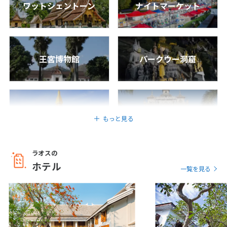
12
13
14
15
16
17
18
ワットシェントーン
ナイトマーケット
19
20
21
22
23
24
25
26
27
28
29
30
王宮博物館
パークウー洞窟
10
10月未定
2027年
月
1
2
タート ルアン
パトゥーサイ
3
4
5
6
7
8
9
もっと見る
10
11
12
13
14
15
16
17
18
19
20
21
22
23
ラオスの
24
25
26
27
28
29
30
ホテル
ワットプー
ブッダ パーク
一覧を見る
31
11
11月未定
2027年
月