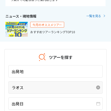
25
26
27
28
29
30
31
ニュース・現地情報
一覧を見る
11
11月未定
2026年
月
今月のオススメツアー
1
2
3
4
5
6
7
おすすめツアーランキングTOP10
8
9
10
11
12
13
14
15
16
17
18
19
20
21
22
23
24
25
26
27
28
ツアーを探す
29
30
出発地
12
12月未定
2026年
月
ラオス
1
2
3
4
5
6
7
8
9
10
11
12
出発日
13
14
15
16
17
18
19