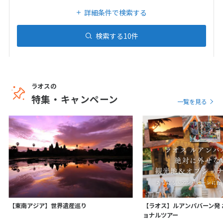
20
21
22
23
24
25
26
詳細条件で検索する
27
28
29
30
31
検索する
10
件
1
1月未定
2027年
月
1
2
ラオスの
3
4
5
6
7
8
9
特集・キャンペーン
一覧を見る
10
11
12
13
14
15
16
17
18
19
20
21
22
23
24
25
26
27
28
29
30
31
2
2月未定
2027年
月
【東南アジア】世界遺産巡り
【ラオス】ルアンパバーン発
ョナルツアー
1
2
3
4
5
6