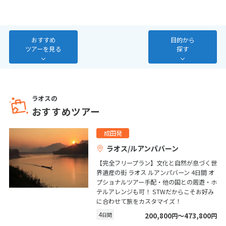
7
8
9
10
11
12
13
14
15
16
17
18
19
20
おすすめ
目的から
21
22
23
24
25
26
27
ツアーを見る
探す
28
3
3月未定
2027年
月
ラオスの
おすすめツアー
1
2
3
4
5
6
7
8
9
10
11
12
13
成田発
ラオス/ルアンパバーン
14
15
16
17
18
19
20
【完全フリープラン】文化と自然が息づく世
21
22
23
24
25
26
27
界遺産の街 ラオス ルアンパバーン 4日間 オ
28
29
30
31
プショナルツアー手配・他の国との周遊・ホ
テルアレンジも可！ STWだからこそお好み
に合わせて旅をカスタマイズ！
4
日間
200,800
〜473,800
4
円
円
4月未定
2027年
月