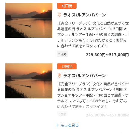
成田発
1
2
3
ラオス/ルアンパバーン
4
5
6
7
8
9
10
【完全フリープラン】文化と自然が息づく世
11
12
13
14
15
16
17
界遺産の街 ラオス ルアンパバーン 5日間 オ
プショナルツアー手配・他の国との周遊・ホ
18
19
20
21
22
23
24
テルアレンジも可！ STWだからこそお好み
に合わせて旅をカスタマイズ！
25
26
27
28
29
30
5
日間
229,800
〜517,800
円
円
成田発
5
5月未定
2027年
月
ラオス/ルアンパバーン
1
【完全フリープラン】文化と自然が息づく世
界遺産の街 ラオス ルアンパバーン 6日間 オ
2
3
4
5
6
7
8
プショナルツアー手配・他の国との周遊・ホ
テルアレンジも可！ STWだからこそお好み
9
10
11
12
13
14
15
に合わせて旅をカスタマイズ！
16
17
18
19
20
21
22
6
日間
245,800
〜457,800
円
円
23
24
25
26
27
28
29
もっと見る
30
31