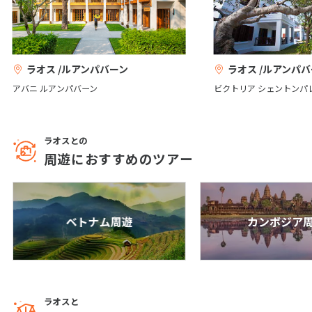
1
2
3
4
5
6
7
8
9
10
11
12
13
14
15
16
17
18
19
20
ラオス /ルアンパバーン
ラオス /ルアンパ
21
22
23
24
25
26
27
アバニ ルアンパバーン
ビクトリア シェントンパ
28
29
30
ラオスとの
12
12月未定
2027年
月
周遊におすすめのツアー
1
2
3
4
5
6
7
8
9
10
11
ベトナム周遊
カンボジア
12
13
14
15
16
17
18
19
20
21
22
23
24
25
26
27
28
29
30
31
ラオスと