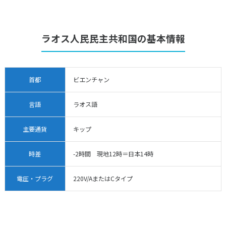
ラオス人民民主共和国の基本情報
首都
ビエンチャン
言語
ラオス語
主要通貨
キップ
時差
-2時間 現地12時＝日本14時
電圧・プラグ
220V/AまたはCタイプ