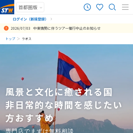
10
ツアー件数
件
ログイン（新規登録）
2026/07/03
中東情勢に伴うツアー催行中止のお知らせ
× カレンダーを閉じる
まだ履歴がありません
トップ
ラオス
ラオスで滞在中案内していただいたガイドさんにとても満足していま
ベトナムでの時間もラオスでの時間も楽しめて良いスケジュールだっ
ハノイはそれぞれ2，3回目でした。とても自由に過ごせて満足でした
日本でも現地送迎も御社の担当スタッフが大変細やかな御配慮くださ
ありがとうございます。ハノイでの乗り継ぎが行きも帰りももう少し
ルアンパバン１箇所の滞在なので、とても満足できる旅でした。欲を
ルアンパバーンは見所満載の魅力的な街でした。1週間ほど滞在したい
トランジットの時間が長かったですが、復路はベトナムも満喫したの
ホテルの分泊にも対応してくださり大変満足です！
日
月
火
水
木
金
土
す。 同行者が体調不良になりましたが、観光や食事に参加できる、で
た。ラオスではホテルも変えて街の違った雰囲気を感じることができ
が、以前訪れた時に比べて、かなり騒々しくなったような感じがしま
りお陰様で楽しく過ごさせていただきました。ありがとうございまし
短いとありがたい❣仕方はないのでしょうが。ルアンパバーーン空港
いえば、1日目が丸々移動12時間なので（ハノイ⇨ラオスのtransfar６
ところでした。トランジットの待ち時間が長いので次回はハノイかバ
で良かったです。
まだ登録がありません
投稿日：2019-02-14 06:23:22
きない等に タイムリーに対応していただきました。
たのも良かった。空港送迎の現地人もとても親切で気持ちが良い旅と
した。でも経済発展著しくとのことで、これも仕方ないのかなとも思
た。スタッフの気配りについては高く評価ささていただきたいと私は
への送迎のガイドさんがとてもよかったです。(女性)池上さんのアドバ
時間が）勿体無いです。他社のツアーと比較して、この価格で旅がで
ンコクに滞在して向かうことも考えたいです。
8
投稿日：2019-04-12 06:33:54
8月未定
2026年
月
なった。
いました。ルアンパバーンは初めてでした。ガイドさんがついてくだ
思います。
イスで５日の方にしてよかった。ゆっくりすることができました。池
き、満足でした。
投稿日：2026-05-09 11:08:09.700
投稿日：2019-04-22 04:59:37
さったので、安心して見学やお買い物ができました。地元の人たちも
上さんにも感謝です。またお願いします。非常に人もやさしく治安の
投稿日：2025-11-13 04:28:26.011
投稿日：2019-12-14 05:30:37
投稿日：2019-10-11 05:35:26
1
親切で、またいつか訪れたいと思わされる街でした。
よく食べ物も日本人に会うと思います、もっとＰＲしてください。シ
ニアのフリイーでもいいかと思います。
2
3
4
5
6
7
8
投稿日：2024-06-18 10:50:19.621
風景と文化に癒される国
投稿日：2019-11-09 09:47:42
9
10
11
12
13
14
15
非日常的な時間を感じたい
16
17
18
19
20
21
22
23
24
25
26
27
28
29
方おすすめ
30
31
専門店でまずは無料相談