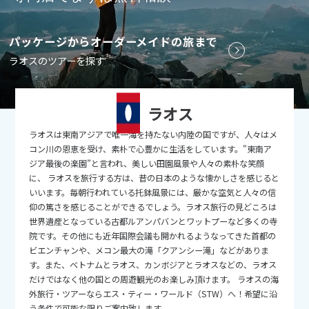
9
9月未定
2026年
月
パッケージからオーダーメイドの旅まで
1
2
3
4
5
ラオスのツアーを探す
6
7
8
9
10
11
12
13
14
15
16
17
18
19
ラオス
20
21
22
23
24
25
26
ラオスは東南アジアで唯一海を持たない内陸の国ですが、人々はメ
27
28
29
30
コン川の恩恵を受け、素朴で心豊かに生活をしています。"東南ア
ジア最後の楽園”と言われ、美しい田園風景や人々の素朴な笑顔
に、 ラオスを旅行する方は、昔の日本のような懐かしさを感じると
10
10月未定
2026年
月
いいます。毎朝行われている托鉢風景には、厳かな空気と人々の信
仰の篤さを感じることができるでしょう。ラオス旅行の見どころは
1
2
3
世界遺産となっている古都ルアンパバンとワットプーなど多くの寺
院です。その他にも近年国際会議も開かれるようなってきた首都の
4
5
6
7
8
9
10
ビエンチャンや、メコン最大の滝「クアンシー滝」などがありま
11
12
13
14
15
16
17
す。また、ベトナムとラオス、カンボジアとラオスなどの、ラオス
だけではなく他の国との周遊観光のお楽しみ頂けます。 ラオスの海
18
19
20
21
22
23
24
外旅行・ツアーならエス・ティー・ワールド（STW）へ！希望に沿
う条件で可能な限りご案内致します