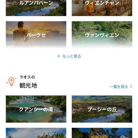
ルアンパバーン
ヴィエンチャン
25
26
27
28
29
30
31
8
8月未定
2027年
月
パークセ
ヴァンヴィエン
1
2
3
4
5
6
7
8
9
10
11
12
13
14
もっと見る
15
16
17
18
19
20
21
22
23
24
25
26
27
28
ラオスの
観光地
29
30
31
一覧を見る
9
9月未定
2027年
月
クアンシーの滝
プーシーの丘
1
2
3
4
5
6
7
8
9
10
11