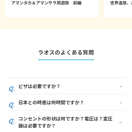
アマンタカ＆アマンサラ周遊旅 前編
世界遺産、
16
17
18
19
20
21
22
23
24
25
26
27
28
29
30
5
5月未定
2028年
月
ラオスのよくある質問
1
2
3
4
5
6
7
8
9
10
11
12
13
14
15
16
17
18
19
20
ビザは必要ですか？
21
22
23
24
25
26
27
28
29
30
31
日本との時差は何時間ですか？
コンセントの形状は何ですか？電圧は？変圧
6
6月未定
2028年
月
器は必要ですか？