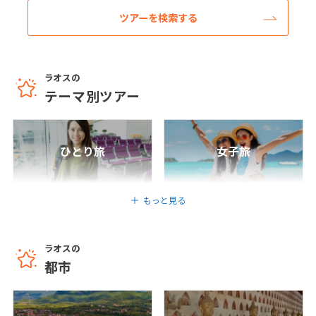
ツアーを検索する
6
6月未定
2027年
月
1
2
3
4
5
ラオスの
テーマ別ツアー
6
7
8
9
10
11
12
13
14
15
16
17
18
19
20
21
22
23
24
25
26
ひとり旅
女子旅
27
28
29
30
もっと見る
7
7月未定
2027年
月
1
2
3
ラオスの
都市
4
5
6
7
8
9
10
11
12
13
14
15
16
17
18
19
20
21
22
23
24