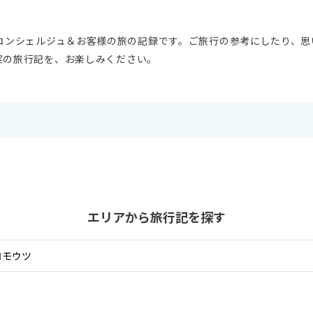
11
10月未定
月
2026年
月
Wコンシェルジュ＆お客様の旅の記録です。ご旅行の参考にしたり、思
実の旅行記を、お楽しみください。
火
水
木
金
土
日
月
火
水
木
1
2
3
1
2
3
4
5
6
7
8
9
10
8
9
10
11
12
13
14
15
16
17
15
16
17
18
19
20
21
22
23
24
22
23
24
25
26
27
28
29
30
31
29
30
エリアから旅行記を探す