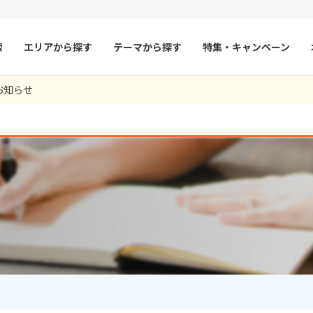
索
エリアから探す
テーマから探す
特集・キャンペーン
357
ツアー件数
件
お知らせ
× カレンダーを閉じる
マルタ
冬旅
スペイン
ゴールデンウィー
フランス
夏旅
モナコ
9
8月未定
2026年
月
ルクセンブルク
イギリス
火
水
木
金
土
日
月
火
水
木
チェコ
オーストリア
1
1
2
3
スロヴァキア
アイスランド
4
5
6
7
8
6
7
8
9
10
ン
11
12
13
デンマーク
14
15
13
14
ノルウェー
15
16
17
18
19
20
21
22
20
21
22
23
24
リトアニア
ギリシャ
25
26
27
28
29
27
28
29
30
ア
モンテネグロ
ブルガリア
ア
ボスニア・ヘルツェゴビナ
セルビア