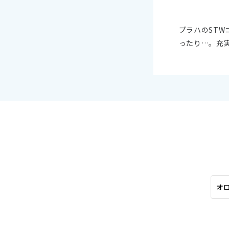
オセアニア
10
ハワイ
2026年
プラハのST
ったり…。充
日
月
4
5
11
12
18
19
25
26