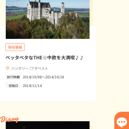
現地情報
ベッタベタなTHE☆中欧を大満喫♪♪
ハンガリー /ブダペスト
2014/10/08～2014/10/16
旅行時期
2014/11/14
投稿日
Diary