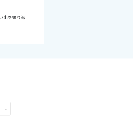
2
11月未定
2月未定
2027年
月
い出を振り返
金
土
日
月
火
水
木
金
土
6
7
1
2
3
4
5
6
13
14
7
8
9
10
11
12
13
20
21
14
15
16
17
18
19
20
27
28
21
22
23
24
25
26
27
28