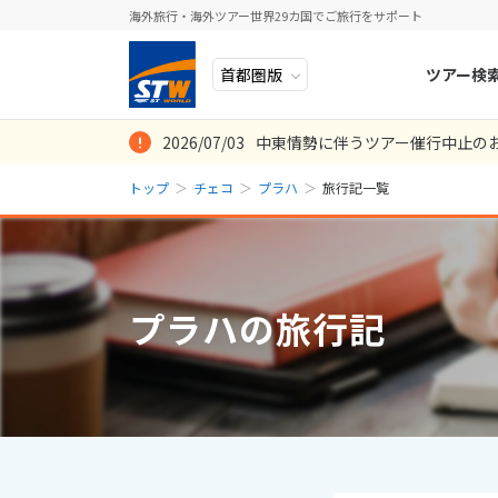
海外旅行・海外ツアー世界29カ国でご旅行をサポート
ツアー検
2026/07/03
中東情勢に伴うツアー催行中止の
ヨーロッパ
人気のテーマ
イタリア
秋旅
トップ
チェコ
プラハ
旅行記一覧
中近東・トルコ
お得な旅
ドイツ
年末年始
8
2026年
月
アフリカ
誰と行く？
ベルギー
日
月
アジア
目的
スイス
プラハの旅行記
ロシア・中央アジア
ポーランド
2
3
アメリカ・カナダ
スウェーデ
9
10
中南米・カリブ海
16
17
ラトビア
23
24
モルディブ・他インド洋
スロヴェニ
30
31
太平洋地域
北マケドニ