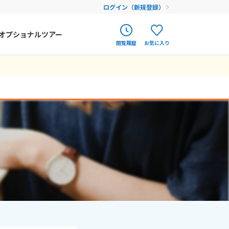
ログイン（新規登録）
オプショナルツアー
閲覧履歴
お気に入り
ク
ポルトガル
春旅
オランダ
12
9月未定
12月未定
2026年
月
アイルランド
まだ履歴がありません
まだ登録がありません
金
土
日
月
火
水
木
金
土
ハンガリー
4
5
1
2
3
4
5
フィンランド
11
12
6
7
8
9
10
11
12
18
19
エストニア
13
14
15
16
17
18
19
25
26
20
21
22
23
24
25
26
クロアチア
27
28
29
30
31
ルーマニア
フェロー諸島