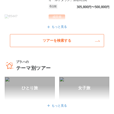
オールドタウン」滞在6日間
6
日間
305,800
〜500,800
円
円
成田発
チェコ/プラハ
もっと見る
≪成田発着エミレーツ航空利用≫世界で最
も美しい街に数えられる古都「プラハ」
ツアーを検索する
音楽と芸術に触れる6日間 STWなら現地支
店が安心サポート!
6
日間
250,800
〜427,800
円
円
プラハの
羽田発
テーマ別ツアー
チェコ/プラハ
【座席数限定】羽田夜発ターキッシュエア
ラインズ利用 ★クリスマスマーケットに
ひとり旅
女子旅
行こう★ 期間限定！チェコっ子が案内す
る、クリスマスマーケット散策ツアー付
き！プラハ満喫 6日間
6
日間
310,800
〜321,800
円
円
もっと見る