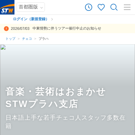
0
ツアー件数
件
ログイン（新規登録）
中東情勢に伴うツアー催行中止のお知らせ
2026/07/03
× カレンダーを閉じる
トップ
チェコ
プラハ
日
月
火
水
木
金
土
今回は一か所滞在という比較的コンパクトな旅となりました。航空機
プラハは古い建物が多く圧巻で素晴らしい！小雨や曇り空、束の間の
こちらの希望や不安に、しっかりと手の届いた内容で組んでください
とても楽しかったです！予約時から丁寧にご説明とご提案いただき、
とにかく価格が抑えられたので満足しています。トランスファーの時
乗り継ぎが良く、ホテルの立地も良く綺麗で良かったです。
比較的余裕を持って、ゆったりと街周りができるスケジュールで、プ
チェコ支店の街中ツアーのガイドが面白かったです。チェスキー・ク
プラハ半日ツアーのついたプランでした。日本にも留学経験のある若
のリクエスト、チェスキークルムロフへのバスチケット、そしてホテ
晴がまたより臨場感溢れてセピア色が似合う街並です。 夜のライトア
ました。
安心して当日を迎えることができました。また、旅行中も（クリスマ
間が少し長かったかな、、、という本音もありますが、おおむね満足
ラハを十分堪能できました。
ルムロフのツアーを他の会社に申し込んでいました。チェスキー・ク
くて感じの良い女性(プラハっ子)が共産主義時代の話や建物の特徴、
投稿日：2019-11-20 23:10:45
ル手配等。また今回もやっぱりSTWさんにお願いして良かったと思え
ップのプラハ城近辺は中世を彷徨っているような非日常で魅力あり感
スにも関わらず）プラハ支店に店長がいらっしゃるとのことで、とて
しております。
ルムロフで検索すると、チェスキー・クルムロフからプラハへ行くバ
両替するならここ、食事や飲みに行くならここがオススメといったお
投稿日：2025-10-10 11:28:47.468
投稿日：2019-10-02 22:21:52
る旅でした。
動的でした。
も心強く安心して旅行することができました。オプショナルツアーも
スしか出なかったため（プラハ発で検索すれば出てきてた）。申し込
話をたくさんしてくれて、ガイドブックだけではわからないことをい
投稿日：2019-12-04 03:43:04
最高でした！小人数で、本当に地元の人しか知らないところを回って
んでから気づきました。
っぱい見聞きできて大変良かったです！
投稿日：2025-12-24 11:14:23.164
投稿日：2025-10-17 02:25:47.391
いただき、他の旅行会社には無い楽しみ方をさせて戴きました。本当
投稿日：2019-09-28 08:42:15
投稿日：2019-09-08 05:57:52
にありがとうございます！
音楽・芸術はおまかせ
投稿日：2019-12-27 11:57:23
STWプラハ支店
日本語上手な若手チェコ人スタッフ多数在
籍