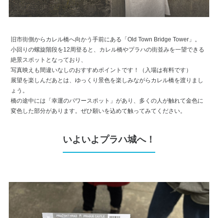
旧市街側からカレル橋へ向かう手前にある「Old Town Bridge Tower」。
小回りの螺旋階段を12周登ると、カレル橋やプラハの街並みを一望できる
絶景スポットとなっており、
写真映えも間違いなしのおすすめポイントです！（入場は有料です）
展望を楽しんだあとは、ゆっくり景色を楽しみながらカレル橋を渡りまし
ょう。
橋の途中には「幸運のパワースポット」があり、多くの人が触れて金色に
変色した部分があります。ぜひ願いを込めて触ってみてください。
いよいよプラハ城へ！