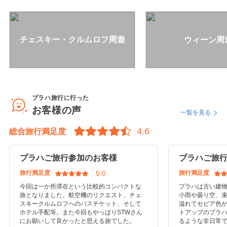
チェスキー・クルムロフ周遊
ウィーン周
プラハ旅行に行った
お客様の声
一覧を見る
総合旅行満足度
プラハご旅行参加のお客様
プラハご旅
旅行満足度
旅行満足度
今回は一か所滞在という比較的コンパクトな
プラハは古い建
旅となりました。航空機のリクエスト、チェ
小雨や曇り空、
スキークルムロフへのバスチケット、そして
溢れてセピア色が
ホテル手配等。また今回もやっぱりSTWさん
トアップのプラ
にお願いして良かったと思える旅でした。
るような非日常