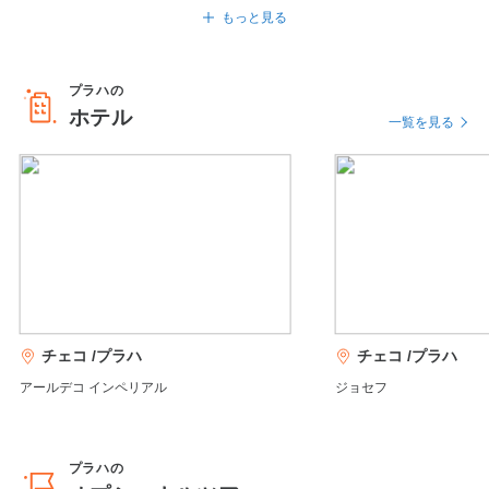
国民劇場
プラハ国立歌劇場
もっと見る
プラハの
ホテル
聖ヴィート大聖堂
ヴァーツラフ広場
一覧を見る
聖ペテロ聖パウロ大聖堂
チェコ /プラハ
チェコ /プラハ
アールデコ インペリアル
ジョセフ
プラハの