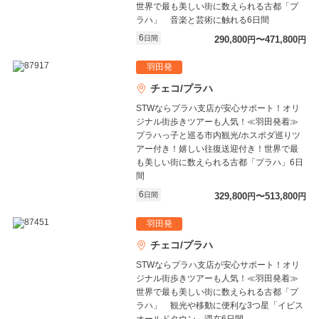
世界で最も美しい街に数えられる古都「プ
ラハ」 音楽と芸術に触れる6日間
6
日間
290,800
〜471,800
円
円
羽田発
チェコ/プラハ
STWならプラハ支店が安心サポート！オリ
ジナル街歩きツアーも人気！≪羽田発着≫
プラハっ子と巡る市内観光/ホスポダ巡りツ
アー付き！嬉しい往復送迎付き！世界で最
も美しい街に数えられる古都「プラハ」6日
間
6
日間
329,800
〜513,800
円
円
羽田発
チェコ/プラハ
STWならプラハ支店が安心サポート！オリ
ジナル街歩きツアーも人気！≪羽田発着≫
世界で最も美しい街に数えられる古都「プ
ラハ」 観光や移動に便利な3つ星「イビス