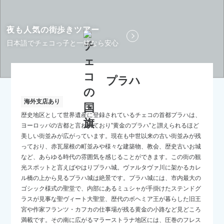
夜も人気の街歩きツアー
日本語でチェコっ子と一緒なら安心
プラハ
海外支店あり
歴史地区として世界遺産に登録されているチェコの首都プラハは、
ヨーロッパの古都と言われており”黄金のプラハ”と讃えられるほど
美しい街並みが広がっています。現在も中世以来の古い街並みが残
っており、赤瓦屋根の町並みや様々な建築物、教会、歴史古いお城
など、あらゆる時代の雰囲気を感じることができます。この街の観
光スポットと言えばやはりプラハ城。ヴァルタヴァ川に架かるカレ
ル橋の上から見るプラハ城は絶景です。プラハ城には、市内最大の
ゴシック様式の聖堂で、内部にあるミュシャが手掛けたステンドグ
ラスが見事な聖ヴィート大聖堂、歴代のボヘミア王が暮らした旧王
宮や作家フランツ・カフカの仕事場が残る黄金の小路など見どころ
満載です。その南に広がるマラーストラナ地区には、圧巻のフレス