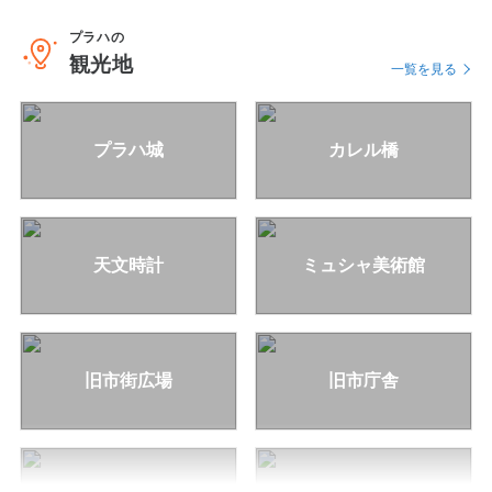
羽田発
オーストリア/ハルシュタット
プラハの
観光地
【座席数限定】羽田夜発フィンエアーで行
一覧を見る
く！～素敵な街めぐり～ 専用車で効率よく
中欧の人気都市を大満喫！ プラハ＆チェス
キークルムロフ＆ハルシュット＆ザルツブ
プラハ城
カレル橋
ルグ＆ウィーン 9日間
9
日間
482,800
〜933,800
円
円
天文時計
ミュシャ美術館
旧市街広場
旧市庁舎