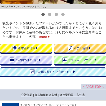
チェスキー・クルムロフのレストランにて
1
2
3
4
観光ポイントを押さえたツアーいかがでしたか？とにかく色々周り
たい！でも、長期で休みが取れるのは８日間までという方にはお勧
めです！お休みに余裕のある方は、帰りにヘルシンキに立ち寄るこ
とも出来ますし、各都
...
more▼
都市
基本情報
ホテル
情報
この国の
他の日記
オプショナルツアー
この国を
旅したい方はこちら
会社概要
|
個人情報保護方針
|
旅行業約款・条件書
海外旅行・海外ツアーのエス・ティー・ワールド