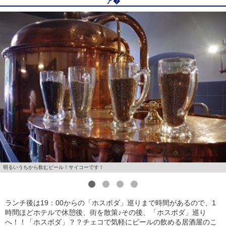
ア�
明るいうちから飲むビール！サイコーです！
1
2
3
4
ランチ後は19：00からの「ホスポダ」巡りまで時間があるので、1
時間ほどホテルで休憩後、街を散策♪その後、「ホスポダ」巡り
へ！！「ホスポダ」？？チェコで気軽にビールの飲める居酒屋のこ