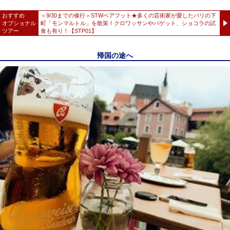
おすすめ
＜9/30までの催行＞STWベアフット★多くの芸術家が愛したパリの下
オプショナル
町「モンマルトル」を散策！クロワッサンやバゲット、ショコラの試
ツアー
食も有り！【STP01】
帰国の途へ