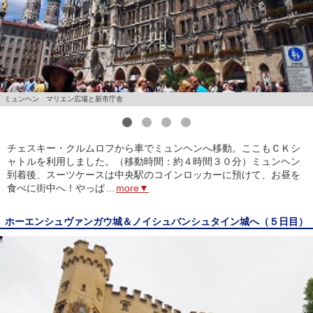
ミュンヘン マリエン広場と新市庁舎
1
2
3
4
チェスキー・クルムロフから車でミュンヘンへ移動。ここもＣＫシ
ャトルを利用しました。（移動時間：約４時間３０分）ミュンヘン
到着後、スーツケースは中央駅のコインロッカーに預けて、お昼を
食べに街中へ！やっぱ
...
more▼
ホーエンシュヴァンガウ城＆ノイシュバンシュタイン城へ（５日目）