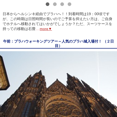
1
2
3
4
日本からヘルシンキ経由でプラハへ！！到着時間は19：00頃です
が、この時期は日照時間が長いのでご予算を抑えたい方は、ご自身
でホテルへ移動されてはいかがでしょうか？ただ、スーツケースを
持っての移動は石畳
...
more▼
午前：プラハウォーキングツアー～人気のプラハ城入場付！ （２日
目）