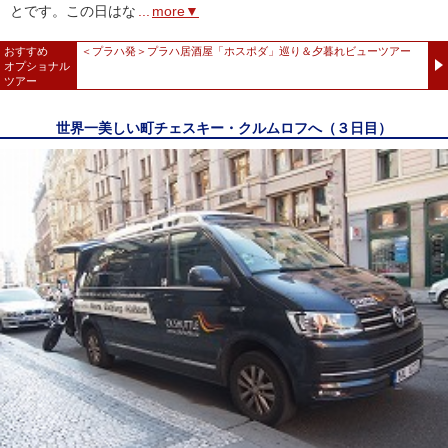
とです。この日はな
...
more▼
おすすめ
＜プラハ発＞プラハ居酒屋「ホスポダ」巡り＆夕暮れビューツアー
オプショナル
ツアー
世界一美しい町チェスキー・クルムロフへ（３日目）