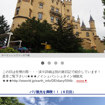
ホーエンシュヴァンガウ城
1
2
3
4
この日は生憎の雨・・・涙※詳細は別の旅日記で紹介しています！
是非ご覧下さい♪★★★ノイシュバンシュタイン城観光
★★★http://stworld.jp/earth_info/DE/diary/594b
...
more▼
パリ観光を満喫！！（６日目）