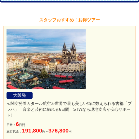
スタッフおすすめ！お得ツアー
大阪発
≪関空発着カタール航空≫世界で最も美しい街に数えられる古都「プ
ラハ」 音楽と芸術に触れる6日間 STWなら現地支店が安心サポー
ト!
6
日数：
日間
191,800
376,800
旅行代金：
円～
円