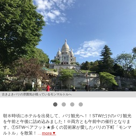
古きよきパリの雰囲気が残っているモンマルトルへ
1
2
3
4
朝８時頃にホテルを出発して、パリ観光へ！！STWだけのパリ観光
を午前と午後に詰め込みました！※両方とも午前中の催行となりま
す。①STWベアフット★多くの芸術家が愛したパリの下町「モンマ
ルトル」を散策！
...
more▼