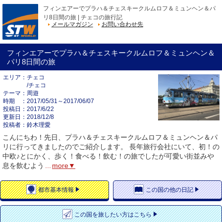
フィンエアーでプラハ＆チェスキークルムロフ＆ミュンヘン＆パ
リ8日間の旅 | チェコの旅行記
メールマガジン
お問い合わせ先
フィンエアーでプラハ＆チェスキークルムロフ＆ミュンヘン＆
パリ8日間の旅
エリア
チェコ
/チェコ
テーマ
周遊
時期
2017/05/31～2017/06/07
投稿日
2017/6/22
更新日
2018/12/8
投稿者
鈴木理愛
こんにちわ！先日、プラハ＆チェスキークルムロフ＆ミュンヘン＆パ
リに行ってきましたのでご紹介します。 長年旅行会社にいて、初！の
中欧♪とにかく、歩く！食べる！飲む！の旅でしたが可愛い街並みや
息を飲むよう
...
more▼
都市
基本情報
この国の
他の日記
この国を
旅したい方はこちら