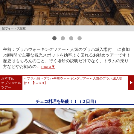
聖ヴィート大聖堂
1
2
3
4
午前：プラハウォーキングツアー～人気のプラハ城入場付！ に参加
♪短時間で主要な観光スポットを効率よく回れるお勧めツアーです！
歴史はもちろんのこと、行く場所の説明だけでなく、トラムの乗り
方などやお勧めの
...
more▼
おすすめ
＜プラハ発＞プラハ午前ウォーキングツアー～人気のプラハ城入場
オプショナル
付！ 【CZ301】
ツアー
チェコ料理を堪能！！（２日目）