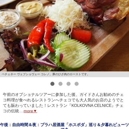
ペチェネー ヴェプショヴェー コレノ。豚のひざ肉のローストです。
1
2
3
4
午前のオプショナルツアーに参加した後、ガイドさんお勧めのチェ
コ料理が食べれるレストランへチェコでも大人気のお店のようでと
ても賑わっていました！レストラン『KOLKOVNA CELNICE』チェ
コの伝統
...
more▼
午後：自由時間＆夜：プラハ居酒屋「ホスポダ」巡り＆夕暮れビューツ