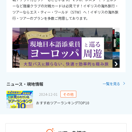
25
26
27
28
29
30
31
ーなど強豪クラブの対戦カードは必見です！イギリスの海外旅行・
ツアーならエス・ティー・ワールド（STW）へ！イギリスの海外旅
行・ツアーのプランを多数ご用意しております。
11
11月未定
2026年
月
1
2
3
4
5
6
7
8
9
10
11
12
13
14
15
16
17
18
19
20
21
22
23
24
25
26
27
28
29
30
ニュース・現地情報
一覧を見る
12
12月未定
2024-12-01
その他
2026年
月
おすすめツアーランキングTOP10
1
2
3
4
5
6
7
8
9
10
11
12
13
14
15
16
17
18
19