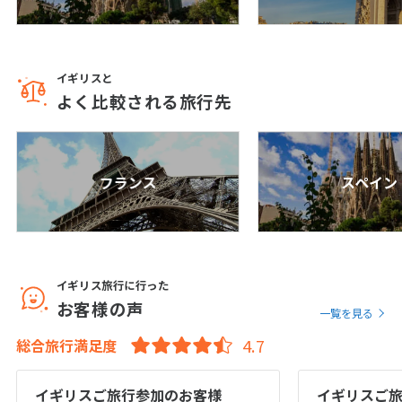
1
1月未定
2028年
月
1
イギリスと
2
3
4
5
6
7
8
よく比較される旅行先
9
10
11
12
13
14
15
16
17
18
19
20
21
22
23
24
25
26
27
28
29
フランス
スペイン
30
31
2
2月未定
2028年
月
イギリス旅行に行った
1
2
3
4
5
お客様の声
一覧を見る
6
7
8
9
10
11
12
総合旅行満足度
13
14
15
16
17
18
19
20
21
22
23
24
25
26
イギリスご旅行参加のお客様
イギリスご