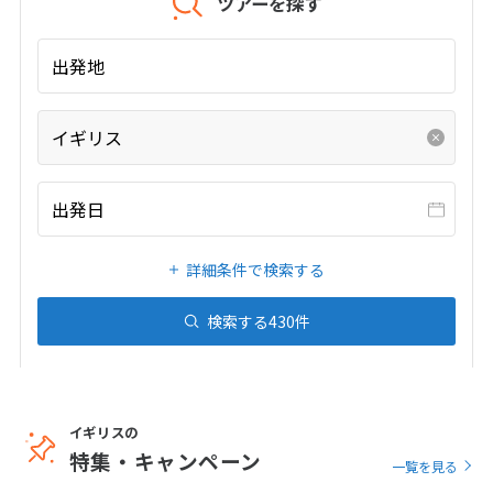
ツアーを探す
20
21
22
23
24
25
26
27
28
29
30
31
出発地
1
1月未定
2027年
月
イギリス
1
2
出発日
3
4
5
6
7
8
9
10
11
12
13
14
15
16
詳細条件で検索する
17
18
19
20
21
22
23
24
25
26
27
28
29
30
検索する
430
件
31
2
2月未定
イギリスの
2027年
月
特集・キャンペーン
一覧を見る
1
2
3
4
5
6