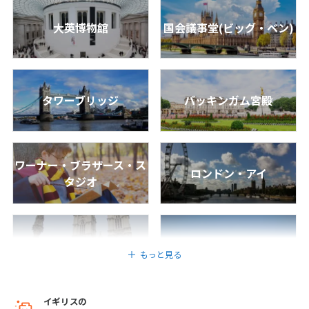
25
26
27
28
29
30
31
大英博物館
国会議事堂(ビッグ・ベン)
8
8月未定
2027年
月
タワーブリッジ
バッキンガム宮殿
1
2
3
4
5
6
7
8
9
10
11
12
13
14
15
16
17
18
19
20
21
ワーナー・ブラザース・ス
22
23
24
25
26
27
28
ロンドン・アイ
タジオ
29
30
31
9
9月未定
2027年
月
ウェストミンスター寺院
ストーンヘンジ
もっと見る
1
2
3
4
5
6
7
8
9
10
11
イギリスの