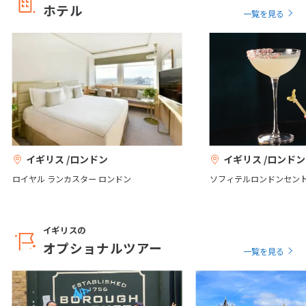
12
13
14
15
16
17
18
ホテル
ウィンザー城
マンチェスター市庁舎
一覧を見る
19
20
21
22
23
24
25
26
27
28
29
30
エディンバラ城
ビートルズ像
10
10月未定
2027年
月
1
2
3
4
5
6
7
8
9
イギリス /ロンドン
イギリス /ロンドン
10
11
12
13
14
15
16
ロイヤル ランカスター ロンドン
ソフィテルロンドンセン
17
18
19
20
21
22
23
24
25
26
27
28
29
30
イギリスの
31
オプショナルツアー
一覧を見る
11
11月未定
2027年
月