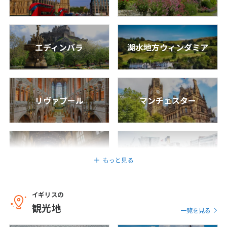
6
6月未定
2027年
月
エディンバラ
湖水地方ウィンダミア
1
2
3
4
5
6
7
8
9
10
11
12
13
14
15
16
17
18
19
リヴァプール
マンチェスター
20
21
22
23
24
25
26
27
28
29
30
7
オックスフォード
ベルファスト
7月未定
2027年
月
もっと見る
1
2
3
4
5
6
7
8
9
10
イギリスの
観光地
バース
カーディフ
11
12
13
14
15
16
17
一覧を見る
18
19
20
21
22
23
24