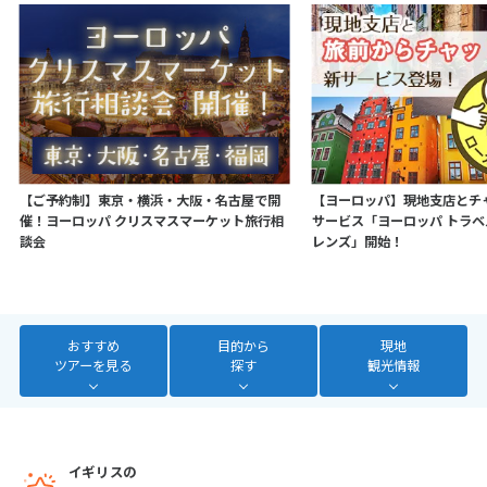
7
8
9
10
11
12
13
14
15
16
17
18
19
20
21
22
23
24
25
26
27
28
3
【ご予約制】東京・横浜・大阪・名古屋で開
【ヨーロッパ】現地支店とチ
3月未定
2027年
月
催！ヨーロッパ クリスマスマーケット旅行相
サービス「ヨーロッパ トラ
談会
レンズ」開始！
1
2
3
4
5
6
7
8
9
10
11
12
13
14
15
16
17
18
19
20
おすすめ
目的から
現地
21
22
23
24
25
26
27
ツアーを見る
探す
観光情報
28
29
30
31
4
4月未定
イギリスの
2027年
月