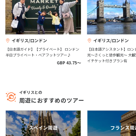
1
2
3
4
5
6
7
8
9
10
11
12
13
14
15
16
17
18
19
20
21
22
23
24
25
26
27
イギリス/ロンドン
イギリス/ロンドン
28
29
30
【日本語ガイド】【プライベート】 ロンドン
【日本語アシスタント】ロン
半日プライベート・ベアフットツアー♪
光～さくっと徒歩観光～ 大
イチケット付きプラン有
GBP 43.75〜
12
12月未定
2027年
月
1
2
3
4
5
6
7
8
9
10
11
イギリスとの
12
13
14
15
16
17
18
周遊におすすめのツアー
19
20
21
22
23
24
25
26
27
28
29
30
31
スペイン周遊
フランス周