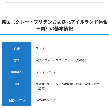
英国（グレートブリテンおよび北アイルランド連合
王国）の基本情報
首都
ロンドン
言語
英語／ウェールズ語（ウェールズのみ）
主要通貨
ポンド、ペンス
時差
-9時間（サマータイム期間は-8時間）現地12時＝日
本21時
電圧・プラグ
240V/BFタイプ