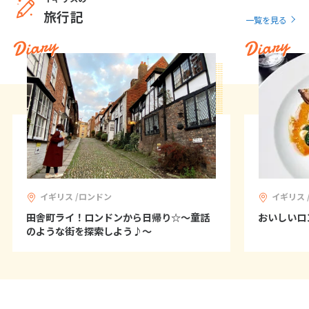
旅行記
16
17
18
19
20
21
22
一覧を見る
Diary
Diary
23
24
25
26
27
28
29
30
5
5月未定
2028年
月
1
2
3
4
5
6
7
8
9
10
11
12
13
14
15
16
17
18
19
20
イギリス /ロンドン
イギリス 
21
22
23
24
25
26
27
田舎町ライ！ロンドンから日帰り☆～童話
おいしいロ
28
29
30
31
のような街を探索しよう♪～
6
6月未定
2028年
月