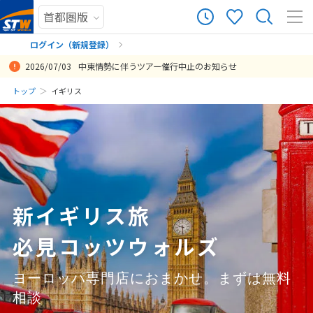
430
ツアー件数
件
ログイン（新規登録）
2026/07/03
中東情勢に伴うツアー催行中止のお知らせ
× カレンダーを閉じる
まだ履歴がありません
トップ
イギリス
日程変更可能な格安のスケルトンツアーは、大手旅行社の商品が激減
ちょうど夫婦で行きたい国の組み合わせだったので楽しく旅行ができ
航空券、ホテルの手配等ありがとうございました。おかげさまで満足
今回担当してくださった木下様のホテルのチョイスがとてもすばらし
ツアーの内容を柔軟に対応していただきとても良い新婚旅行になりま
担当の池原様が丁寧な対応をしてくださった お陰で無事に旅を終える
担当の吉田さん 大変お世話になりました。無事帰国しました。移動
大きなトラブルは全くなく、ロンドン、ウィンダミアのホスピタリテ
ツアーのアレンジを何度も調整対応いただき、ベストな計画になりま
日
月
火
水
木
金
土
したので、商品があることがうれしい。中東情勢の急変で航空会社の
ました。バルセロナで見たサクラダファミリアは一生の思い出になり
の行くツアーができました。ロンドンも天気も大きな崩れもなく予定
くロンドン、パリともに短い日程でしたが、快適に過ごすことができ
した！
事が出来ました ありがとうございます
が多いプランの中で余裕を持ったプランニングをして頂きありがとう
ィに助けられ、非常にスムーズに旅程を進めることが出来ました。 初
した。また、郵送で申し込み書が届くのではなく、書類がネットでダ
まだ登録がありません
変更を円滑に進めてもらえてよかった。 エディンバラ→湖水地方→リ
ました。
とおりに行動できました。 次の旅を検討したいと思います。
ました。
ございました。
めての子連れの海外でしたので、ホテルの場所が移動の便に配慮した
ウンロードする形も良かったです。
8
投稿日：2025-05-19 14:39:30.555
投稿日：2024-12-10 10:23:36.580
8月未定
2026年
月
バプール→ロンドンの工程は、非常に良い設計だった。なぜなら、エ
ところだったことが、大変ありがたく感じました。 トラブルがなかっ
投稿日：2026-01-14 07:52:11.005
投稿日：2025-10-26 04:07:22.809
投稿日：2025-08-14 06:34:39.975
投稿日：2024-10-11 12:46:26.141
投稿日：2024-07-24 10:55:32.105
ディンバラや湖水地方が夏の旅行シーズンで電車も混んでいたので、
たことで子供たちも海外への印象が良いものとして残ったことが最大
1
リバプールをはさんでもらうことでロンドンへ快適に移動できた。 詳
の収穫です。
細設計については、格安なのでやむを得ない面もあるが、少しだけ問
2
3
4
5
6
7
8
投稿日：2024-08-25 13:26:39.831
題点がある。
新イギリス旅
9
10
11
12
13
14
15
投稿日：2026-07-26 05:37:29.311
必見コッツウォルズ
16
17
18
19
20
21
22
23
24
25
26
27
28
29
ヨーロッパ専門店におまかせ。まずは無料
30
31
相談