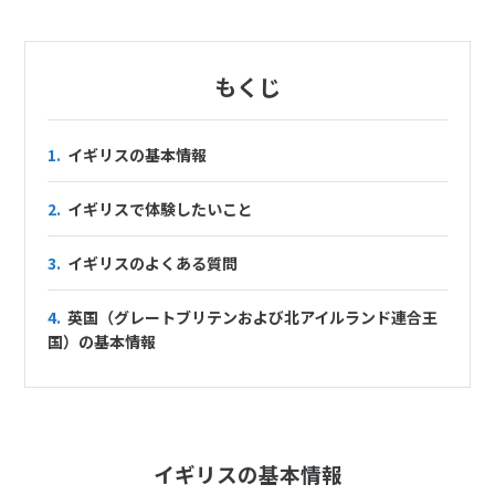
1
2
3
4
5
6
7
8
9
10
11
12
13
14
15
16
17
もくじ
18
19
20
21
22
23
24
25
26
27
28
29
30
1.
イギリスの基本情報
2.
イギリスで体験したいこと
7
7月未定
2028年
月
3.
イギリスのよくある質問
1
2
3
4
5
6
7
8
4.
英国（グレートブリテンおよび北アイルランド連合王
国）の基本情報
9
10
11
12
13
14
15
16
17
18
19
20
21
22
23
24
25
26
27
28
29
30
31
イギリスの基本情報