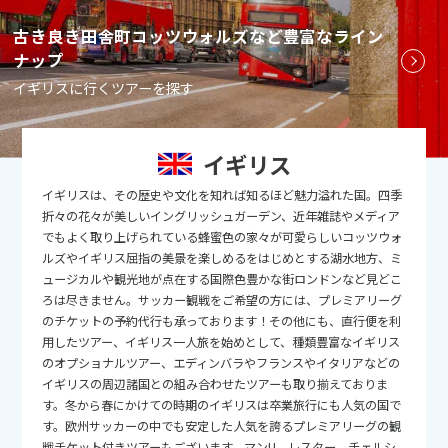
9
9月未定
古き良き田舎町コッツウォルズなど豊富なライン
2026年
月
ナップ
1
2
3
4
5
イギリスに行くツアーを探す
6
7
8
9
10
11
12
13
14
15
16
17
18
19
イギリス
20
21
22
23
24
25
26
イギリスは、その歴史や文化を知れば知るほど魅力溢れた国。四季
27
28
29
30
折々の花々が美しいイングリッシュガーデン、近年雑誌やメディア
でもよく取り上げられている蜂蜜色の家々が可愛らしいコッツウォ
ルズやイギリス屈指の美景を楽しめるをはじめとする湖水地方、ミ
10
10月未定
2026年
月
ュージカルや観光地が点在する国際色豊かな街ロンドンなど見どこ
ろは尽きません。サッカー観戦をご希望の方には、プレミアリーグ
1
2
3
のチケットの予約代行も承っております！その他にも、直行便を利
用したツアー、イギリス一人旅を始めとして、種類豊富なイギリス
4
5
6
7
8
9
10
のオプショナルツアー、エディンバラやフランスやイタリアなどの
11
12
13
14
15
16
17
イギリスの周辺諸国との組み合わせたツアーも取り揃えておりま
す。冬から春にかけての時期のイギリスは卒業旅行にも人気の国で
18
19
20
21
22
23
24
す。欧州サッカーの中でも安定した人気を誇るプレミアリーグの観
戦チケット付きツアーもございます。マンU、レスター、チェルシ