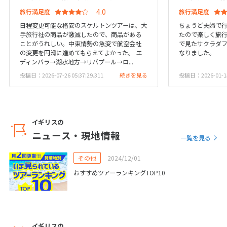
27
28
29
旅行満足度
旅行満足度
日程変更可能な格安のスケルトンツアーは、大
ちょうど夫婦で
手旅行社の商品が激減したので、商品がある
たので楽しく旅
3
ことがうれしい。中東情勢の急変で航空会社
で見たサクラダ
3月未定
2028年
月
の変更を円滑に進めてもらえてよかった。 エ
なりました。
ディンバラ→湖水地方→リバプール→ロ...
1
2
3
4
投稿日：2026-07-26 05:37:29.311
続きを見る
投稿日：2026-01-14 
5
6
7
8
9
10
11
12
13
14
15
16
17
18
19
20
21
22
23
24
25
イギリスの
26
27
28
29
30
31
ニュース・現地情報
一覧を見る
その他
2024/12/01
4
4月未定
2028年
月
おすすめツアーランキングTOP10
1
2
3
4
5
6
7
8
9
10
11
12
13
14
15
イギリスの