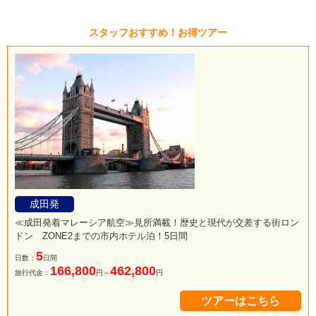
スタッフおすすめ！お得ツアー
成田発
≪成田発着マレーシア航空≫見所満載！歴史と現代が交差する街ロン
ドン ZONE2までの市内ホテル泊！5日間
5
日数：
日間
166,800
462,800
旅行代金：
円～
円
ツアーはこちら