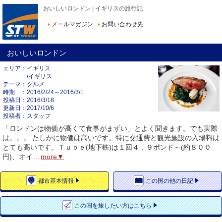
おいしいロンドン | イギリスの旅行記
メールマガジン
お問い合わせ先
おいしいロンドン
エリア
イギリス
/イギリス
テーマ
グルメ
時期
2016/2/24～2016/3/1
投稿日
2016/3/18
更新日
2017/10/6
投稿者
スタッフ
「ロンドンは物価が高くて食事がまずい」とよく聞きます。でも実際
は。。。 たしかに物価は高いです。特に交通費と観光施設の入場料は
とても高いです。Ｔｕｂｅ(地下鉄)は１回４．９ポンド～(約８００
円)、オイ
...
more▼
都市
基本情報
この国の
他の日記
この国を
旅したい方はこちら