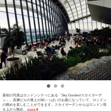
1
2
3
最初の写真はロンドンシティにある「Sky Garden/スカイガーデ
ン」。高層ビルの屋上が緑いっぱいのお庭になっていて、ロンドン
の眺めを楽しむことができます。スカイガーデンからはロンドン塔
を上から眺め
...
more▼