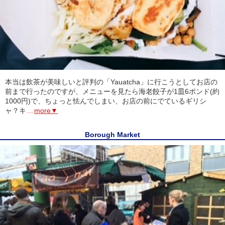
本当は飲茶が美味しいと評判の「Yauatcha」に行こうとしてお店の
前まで行ったのですが、メニューを見たら海老餃子が1皿6ポンド(約
1000円)で、ちょっと怯んでしまい、お店の前にでているギリシ
ャ？キ
...
more▼
Borough Market