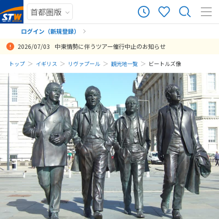
ログイン（新規登録）
2026/07/03
中東情勢に伴うツアー催行中止のお知らせ
まだ履歴がありません
トップ
イギリス
リヴァプール
観光地一覧
ビートルズ像
まだ登録がありません