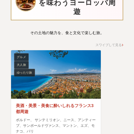
を味わうヨーロッパ周
遊
その土地の魅力を、食と文化で楽しむ旅。
スワイプして見る
グルメ
大人旅
ゆったり旅
美酒・美景・美食に酔いしれるフランス3
都周遊
ボルドー、 サンテミリオン、ニース、アンティー
ブ、サンポールドヴァンス、マントン、エズ、モ
ナコ、パリ