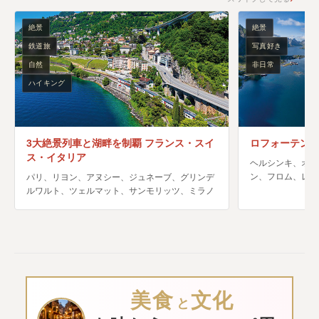
絶景
絶景
鉄道旅
写真好き
自然
非日常
ハイキング
3大絶景列車と湖畔を制覇 フランス・スイ
ロフォーテン諸
ス・イタリア
ヘルシンキ、オス
ン、フロム、レク
パリ、リヨン、アヌシー、ジュネーブ、グリンデ
ルワルト、ツェルマット、サンモリッツ、ミラノ
美食
文化
と