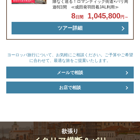
隈なく巡る！ロマンティック街道×パリ周
へしばらく自由行動
遊8日間 ≪成田発羽田着JAL利用≫
夜セーヌ川ディナークルーズ乗船下船後自由行動
8
1,045,800
日間
円～
食事条件：朝○ 昼× 夜〇
パリ泊
ツアー詳細
09：00 ルーブル美術館へ移動
6日目
美術館入場（約90分） 観光後、地下鉄＋鉄道でヴ
ェルサイユ宮殿へ
ヨーロッパ旅行について、お気軽にご相談ください。ご予算やご希望
到着後各自ランチ休憩
に合わせて、最適な旅をご提案いたします。
ランチ後庭園+宮殿入場
観光後パリ市内へ移動
メールで相談
17：00 パリに戻り次第レストランへご案内
食事条件：朝○ 昼× 夜〇
パリ泊
お店で相談
09：00 パリ市内観光へ（モンマルトル、サクレー
7日目
ル寺院、凱旋門、エッフェル塔、オペラ座）
観光後レストランへご案内
17：20～20：25 パリ発〈JL46便〉
欲張り
食事条件：朝○ 昼○ 夜○
機内泊