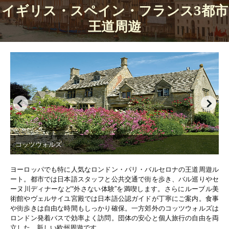
イギリス・スペイン・フランス3都市
09：00 日本語公認ガイドと合流、ルーブル美術館
7日目
王道周遊
見学
11：30 地下鉄＋電車でヴェルサイユ宮殿へ。各自
ランチ
14：00 ヴェルサイユ宮殿庭園＋宮殿入場
17：00 パリ着、パリっ子おすすめレストランへご
案内
食事条件：朝○ 昼× 夜○
パリ泊
09：00 現地日本語添乗員とパリ市内観光（モンマ
8日目
ルトル、サクレール寺院、凱旋門、エッフェル
塔、オペラ座）
コッツウォルズ
12：15 レストランへご案内食事後自由行動 送迎
時間に合わせて各自お戻りください
16：00 送迎車で空港へ
ヨーロッパでも特に人気なロンドン・パリ・バルセロナの王道周遊ル
17：20～20：25 パリ発〈JL46便〉直行便にて羽
ート。都市では日本語スタッフと公共交通で街を歩き、バル巡りやセ
田へ
ーヌ川ディナーなど“外さない体験”を満喫します。さらにルーブル美
術館やヴェルサイユ宮殿では日本語公認ガイドが丁寧にご案内。食事
食事条件：朝○ 昼○ 夜○
機内泊
や街歩きは自由な時間もしっかり確保。一方郊外のコッツウォルズは
ロンドン発着バスで効率よく訪問。団体の安心と個人旅行の自由を両
立した、新しい欧州周遊です。