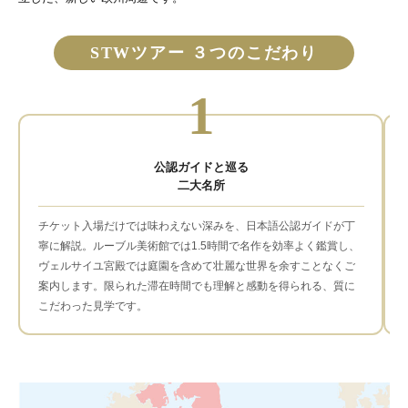
14：50～17：20 羽田着
9日目
食事条件：朝× 昼○ 夜×
STWツアー ３つのこだわり
※フライトスケジュールは2026年3月時点のものとなります。航空会
社の都合により予告なく変更・取り消しとなる場合があります。※ツ
1
アー内容は天候や交通状況などにより変更となる場合があります。
公認ガイドと巡る
二大名所
チケット入場だけでは味わえない深みを、日本語公認ガイドが丁
寧に解説。ルーブル美術館では1.5時間で名作を効率よく鑑賞し、
ヴェルサイユ宮殿では庭園を含めて壮麗な世界を余すことなくご
案内します。限られた滞在時間でも理解と感動を得られる、質に
こだわった見学です。