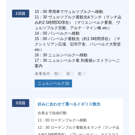
10：00 専用車でヴュルツブルクへ移動
2日目
11：30 ヴュルツブルク着観光&ランチ（ランチ込
み約2.5時間DD滞在）（マリエンベルク要塞、ヴ
ュルツブルク宮殿、アルテ・マイン橋 etc）
14：00 バンベルクへ移動
15：00 バンベルク着観光（約1.5時間滞在）（マ
クシミリアン広場、旧市庁舎、バンベルク大聖堂
etc）
16：30 ニュルンベルクへ移動
17：30 ニュルンベルク着 到着後レストランへご
案内
食事条件：朝〇 昼〇 夜〇
ニュルンベルク泊
3日目
好みに合わせて選べるイギリス観光
出発まで自由行動
11：00 ローテンブルクへ移動
12：30 ローテンブルク着観光＆ランチ（ランチ込
み約2.5時間滞在）（プレーンライン、クリスマス