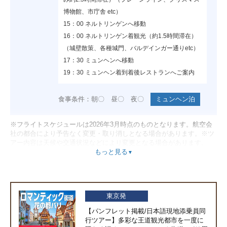
博物館、市庁舎 etc）
15：00 ネルトリンゲンへ移動
16：00 ネルトリンゲン着観光（約1.5時間滞在）
（城壁散策、各種城門、バルデインガー通りetc）
17：30 ミュンヘンへ移動
19：30 ミュンヘン着到着後レストランへご案内
食事条件：朝〇 昼〇 夜〇
ミュンヘン泊
※フライトスケジュールは2026年3月時点のものとなります。航空会
現地日本語添乗員とともに終日ノイシュバンシュ
4日目
社の都合により予告なく変更・取り消しとなる場合があります。※ツ
タイン城観光ツアーにご参加（ランチはツアー中
アー内容は天候や交通状況などにより変更となる場合があります。
各自でお召し上がりいただきます） ツアー終了
もっと見る
▼
後、ミュンヘンへ戻り、レストランへご案内
食事条件：朝○ 昼× 夜○
ミュンヘン泊
東京発
午前 現地日本語添乗員とともに送迎車で空港へ移
5日目
【パンフレット掲載/日本語現地添乗員同
動空路にてパリへ
行ツアー】多彩な王道観光都市を一度に
到着後パリの現地日本語添乗員と合流してホテル