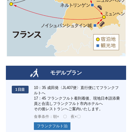
モデルプラン
10：35 成田発〈JL407便〉直行便にてフランクフ
1日目
ルトへ
17：45 フランクフルト着到着後、現地日本語添乗
員と合流しフランクフルト市内ホテルへ
その後レストランへご案内いたします。
食事条件：朝× 〇 夜×〇
フランクフルト泊