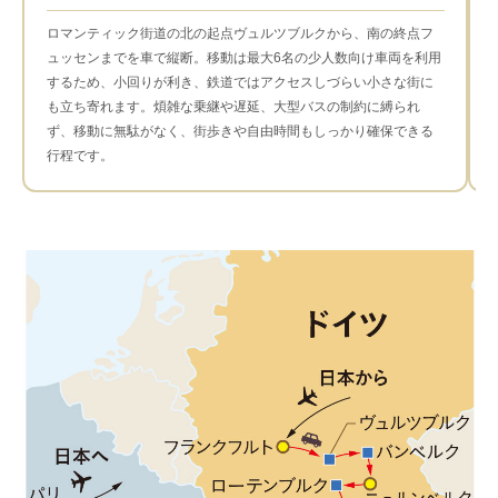
ロマンティック街道の北の起点ヴュルツブルクから、南の終点フ
ュッセンまでを車で縦断。移動は最大6名の少人数向け車両を利用
するため、小回りが利き、鉄道ではアクセスしづらい小さな街に
も立ち寄れます。煩雑な乗継や遅延、大型バスの制約に縛られ
ず、移動に無駄がなく、街歩きや自由時間もしっかり確保できる
行程です。