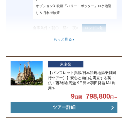
オプション3. 映画『ハリー・ポッター』ロケ地巡
り＆旧市街散策
食事条件：朝〇 昼× 夜×
ロンドン泊
もっと見る
▼
朝・午前 空港へ移動
4日目
空路バルセロナへ
到着後現地日本語添乗員と合流しホテルへ移動
ホテル到着後 自由行動
東京発
18：00 バル巡りツアー（地元民に人気のバルを3
軒ハシゴします）
【パンフレット掲載/日本語現地添乗員同
行ツアー】】安心と自由を両立する英・
食事条件：朝○ 昼× 夜○
バルセロナ泊
仏・西3都市周遊 9日間≪羽田発着JAL利
用≫
9
798,800
日間
円～
08：00～ 地下鉄でサグラダファミリアへ
5日目
サグラダファミリア解説後、お客様ご自身で入場
ツアー詳細
（生誕又は受難の塔エレベーター付き）
見学後再度合流し、ディアゴナル駅へ
カサミラ・カサバトリョ外観見学
ランチ休憩