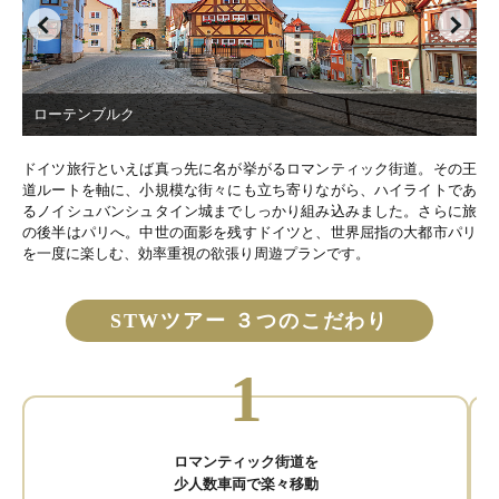
食事条件：朝○ 昼× 夜×
パリ泊
09：00 パリ市内観光（モンマルトル、サクレール
8日目
寺院、凱旋門、エッフェル塔、オペラ座）
ローテンブルク
観光後、レストランへご案内
お食事後 自由行動
送迎時間に合わせて各自ホテルへお戻りくださ
ドイツ旅行といえば真っ先に名が挙がるロマンティック街道。その王
い。
道ルートを軸に、小規模な街々にも立ち寄りながら、ハイライトであ
16：00 送迎車で空港へ
るノイシュバンシュタイン城までしっかり組み込みました。さらに旅
17：20～20：25 パリ発〈JL46便〉直行便にて羽
の後半はパリへ。中世の面影を残すドイツと、世界屈指の大都市パリ
田へ
を一度に楽しむ、効率重視の欲張り周遊プランです。
食事条件：朝○ 昼○ 夜○
機内泊
STWツアー ３つのこだわり
14：50～17：20 羽田着
9日目
1
食事条件：朝○ 昼× 夜×
ロマンティック街道を
少人数車両で楽々移動