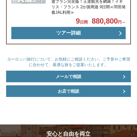
遊プラン完全版！王道観光を網羅！イギ
リス・フランス 2か国周遊 9日間≪羽田発
午前 自由行動（モン・サン・ミシェル観光）
5日目
着JAL利用≫
★修道院のチケットをお渡し
12：30 送迎車でサンマロへ。ブルターニュ名物ガ
9
880,800
日間
円～
レットランチ
夕方 サンマロ散策（サンマロ城壁、ジャック・カ
ツアー詳細
ルティエの銅像、サン・ヴァンサン大聖堂、ボル
ディエ本店、サンマロお土産物屋さんのショッピ
ングなど）
18：00 解散
ヨーロッパ旅行について、お気軽にご相談ください。ご予算やご希望
食事条件：朝○ 昼〇 夜×
サンマロ泊
に合わせて、最適な旅をご提案いたします。
メールで相談
自由行動（サンマロ観光）
6日目
12：00 鉄道でパリへ
お店で相談
14：30 パリ・モンパルナス駅着現地日本語添乗員
がホテルへご案内 チェックイン後自由行動
19：00 現地日本語添乗員がホテルにお迎え
20：00 セーヌ川ディナークルーズ現地日本語添乗
員がホテルにご案内
食事条件：朝○ 昼× 夜〇
パリ泊
安心と自由を両立