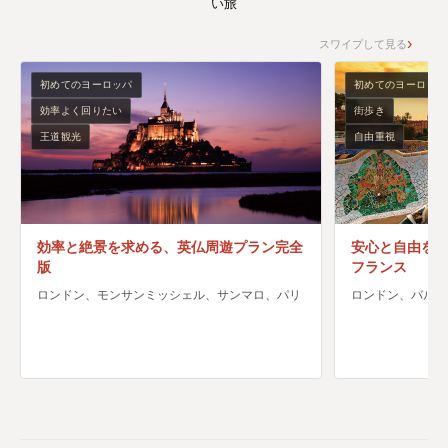
い旅
スワイプして見る
初めてのヨーロッパ
初めてのヨーロッパ
効率よく回りたい
街歩き
王道観光
自由重視
効率と絶景を求める、英仏周遊プラン完全
安心と自由を両
版
フランス
ロンドン、モンサンミッシェル、サンマロ、パリ
ロンドン、バルセ