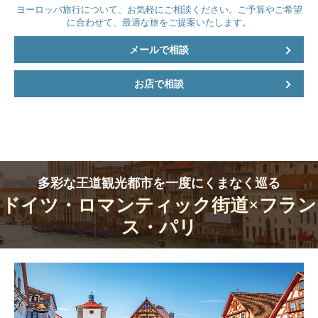
公共交通機関でグエル公園へ観光後再度ディアゴ
ヨーロッパ旅行について、お気軽にご相談ください。ご予算やご希望
ナル駅へ移動
に合わせて、最適な旅をご提案いたします。
17：00 カサバトリョ前で解散
解散後ご自身で入場
メールで相談
食事条件：朝○ 昼〇 夜×
バルセロナ泊
お店で相談
朝・午前 空港へ移動
6日目
空路パリへ
到着後 現地日本語添乗員と合流し、ホテルへ移動
暫く自由行動
夜セーヌ川ディナークルーズ乗船
下船後自由解散
多彩な王道観光都市を一度にくまなく巡る
ドイツ・ロマンティック街道×フラン
食事条件：朝○ 昼× 夜〇
パリ泊
ス・パリ
09：00 ルーブル美術館へ移動
7日目
美術館入場（約90分）
観光後、地下鉄＋列車でベルサイユ宮殿へ
庭園＋宮殿入場観光後パリ市内へ移動
17：00 市内で解散