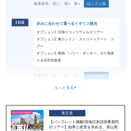
食事条件：朝〇 昼× 夜×
ロンドン泊
3日目
好みに合わせて選べるイギリス観光
オプション1. 日帰りコッツウォルズツアー
オプション2. 東ロンドン・ストリートアート・ツ
アー
オプション3. 映画『ハリー・ポッター』ロケ地巡
り＆旧市街散策
食事条件：朝〇 昼× 夜×
ロンドン泊
もっと見る
▼
送迎車にて空港、空路レンヌへ
4日目
レンヌ空港にて現地日本語添乗員がお迎え、送迎
車でモン・サン・ミシェルへ。ホテルにて夕食
食事条件：朝○ 昼× 夜○
東京発
モン・サン・ミシェル泊
【パンフレット掲載/現地日本語添乗員同
行ツアー】効率と絶景を求める、英仏周