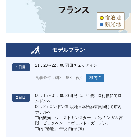
モデルプラン
21：20～22：00 羽田チェックイン
1日目
食事条件：朝× 昼× 夜×
機内泊
00：15～01：00 羽田発〈JL41便〉直行便にてロ
2日目
ンドンへ
06：25 ロンドン着 現地日本語添乗員同行で市内
ホテルへ
市内観光（ウェストミンスター、バッキンガム宮
殿、ビックベン、コヴェント・ガーデン）
市内で解散。午後 自由行動