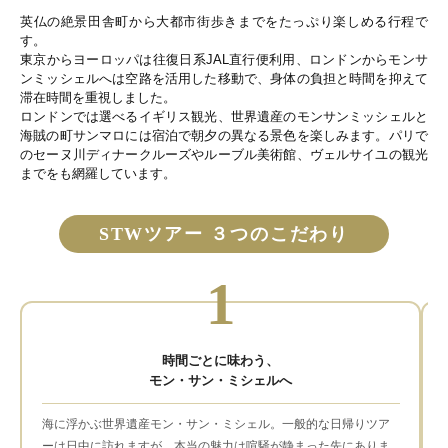
英仏の絶景田舎町から大都市街歩きまでをたっぷり楽しめる行程で
す。
東京からヨーロッパは往復日系JAL直行便利用、ロンドンからモンサ
ンミッシェルへは空路を活用した移動で、身体の負担と時間を抑えて
滞在時間を重視しました。
ロンドンでは選べるイギリス観光、世界遺産のモンサンミッシェルと
海賊の町サンマロには宿泊で朝夕の異なる景色を楽しみます。パリで
のセーヌ川ディナークルーズやルーブル美術館、ヴェルサイユの観光
までをも網羅しています。
STWツアー ３つのこだわり
1
時間ごとに味わう、
モン・サン・ミシェルへ
海に浮かぶ世界遺産モン・サン・ミシェル。一般的な日帰りツア
ーは日中に訪れますが、本当の魅力は喧騒が静まった先にありま