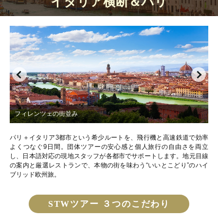
イタリア横断＆パリ
14：50～17：20 羽田着
9日目
食事条件：朝○ 昼× 夜×
フィレンツェの街並み
パリ＋イタリア3都市という希少ルートを、飛行機と高速鉄道で効率
よくつなぐ9日間。団体ツアーの安心感と個人旅行の自由さを両立
し、日本語対応の現地スタッフが各都市でサポートします。地元目線
の案内と厳選レストランで、本物の街を味わう“いいとこどり”のハイ
ブリッド欧州旅。
STWツアー ３つのこだわり