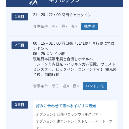
モデルプラン
21：20～22：00 羽田チェックイン
1日目
食事条件：朝× 昼× 夜×
機内泊
00：15～01：00 羽田発〈JL41便〉直行便にてロ
2日目
ンドンへ
06：25 ロンドン着
現地日本語添乗員と合流しホテルへ
ロンドン市内観光（バッキンガム宮殿、ウェスト
ミンスター、ビックベン、ロンドンアイ） 観光終
了後、自由行動
食事条件：朝〇 昼× 夜×
ロンドン泊
3日目
好みに合わせて選べるイギリス観光
オプション1. 日帰りコッツウォルズツアー
オプション2. 東ロンドン・ストリートアート・ツ
アー