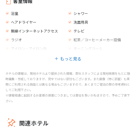
客室情報
レストラン
禁煙エリア
浴室
シャワー
子供用の椅子
マッサージ
ヘアドライヤー
洗面用具
スパトリートメント
無線インターネットアクセス
テレビ
ラジオ
紅茶／コーヒーメーカー設備
アイロン・アイロン台
モーニングコール
もっと見る
ホテルの情報は、現地ホテルより提供された情報、弊社スタッフによる現地視察をもとに随
時編集・作成しておりますが、完全ではない部分もございます。また画像（特に部屋）も実
際にご利用される施設とは異なる場合もございますので、あくまでご宿泊の際の参考資料と
してご利用下さい。
※情報相違に起因するお客様の損害につきましては責任を負いかねますので、予めご了承下
さい。
関連ホテル