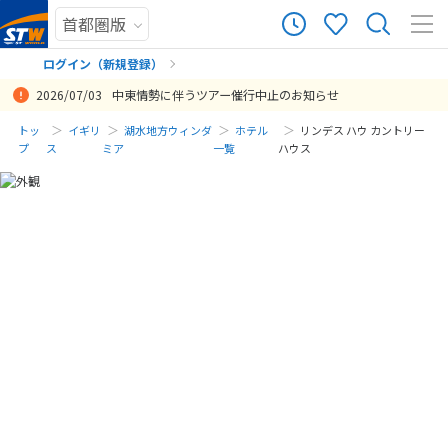
ログイン（新規登録）
2026/07/03
中東情勢に伴うツアー催行中止のお知らせ
まだ履歴がありません
トッ
イギリ
湖水地方ウィンダ
ホテル
リンデス ハウ カントリー
プ
ス
ミア
一覧
ハウス
まだ登録がありません