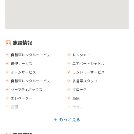
施設情報
自転車レンタルサービス
レンタカー
送迎サービス
エアポートシャトル
ルームサービス
ランドリーサービス
自転車レンタルサービス
多言語スタッフ
セーフティボックス
クローク
エレベーター
売店
庭園
テラス
新聞
荷物室
もっと見る
プライベートプール
自転車利用可能
カフェ
バー