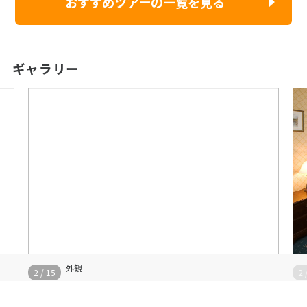
おすすめツアーの一覧を見る
ギャラリー
外観
外観
15
3
/
15