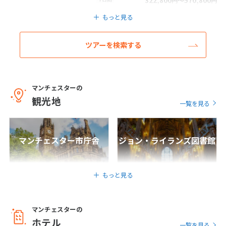
322,800
〜570,800
円
円
1
2
3
もっと見る
4
5
6
7
8
9
10
ツアーを検索する
11
12
13
14
15
16
17
18
19
20
21
22
23
24
25
26
27
28
29
30
マンチェスターの
観光地
一覧を見る
5
5月未定
2027年
月
1
マンチェスター市庁舎
ジョン・ライランズ図書館
2
3
4
5
6
7
8
9
10
11
12
13
14
15
もっと見る
16
17
18
19
20
21
22
23
24
25
26
27
28
29
マンチェスターの
30
31
ホテル
一覧を見る