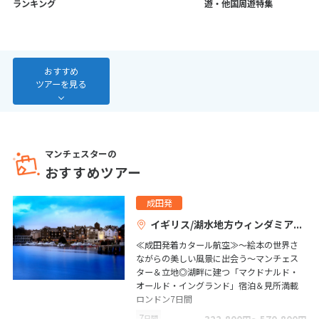
ランキング
遊・他国周遊特集
7
8
9
10
11
12
13
14
15
16
17
18
19
20
21
22
23
24
25
26
27
おすすめ
28
ツアーを見る
3
3月未定
2027年
月
マンチェスターの
1
2
3
4
5
6
おすすめツアー
7
8
9
10
11
12
13
成田発
14
15
16
17
18
19
20
イギリス/湖水地方ウィンダミア
21
22
23
24
25
26
27
≪成田発着カタール航空≫～絵本の世界さ
28
29
30
31
ながらの美しい風景に出会う～マンチェス
ター＆立地◎湖畔に建つ「マクドナルド・
オールド・イングランド」宿泊＆見所満載
ロンドン7日間
4
4月未定
2027年
月
7
日間