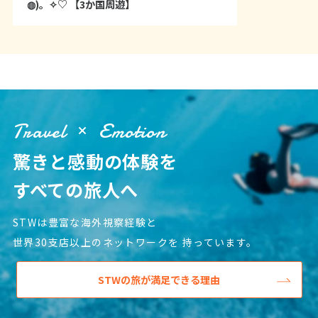
◍)。✧♡ 【3か国周遊】
12
13
14
15
16
17
18
19
20
21
22
23
24
25
26
27
28
29
30
10
10月未定
2027年
月
Travel
Emotion
1
2
驚きと感動の体験を
3
4
5
6
7
8
9
10
11
12
13
14
15
16
すべての旅人へ
17
18
19
20
21
22
23
STWは豊富な海外視察経験と
24
25
26
27
28
29
30
世界30支店以上のネットワークを
持っています。
31
STWの旅が満足できる理由
11
11月未定
2027年
月