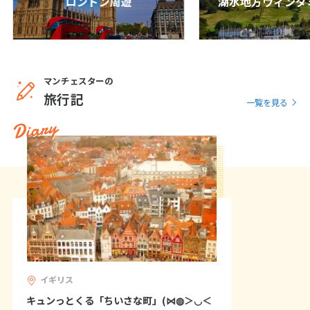
ロンドン周遊
湖水地方ウィンダ
25
26
27
28
29
30
31
8
8月未定
2027年
月
マンチェスターの
旅行記
1
2
3
4
5
6
7
一覧を見る
Diary
8
9
10
11
12
13
14
15
16
17
18
19
20
21
22
23
24
25
26
27
28
29
30
31
9
9月未定
2027年
月
1
2
3
4
イギリス
5
6
7
8
9
10
11
キュンっとくる「ちいさな町」(⋈◍＞◡＜