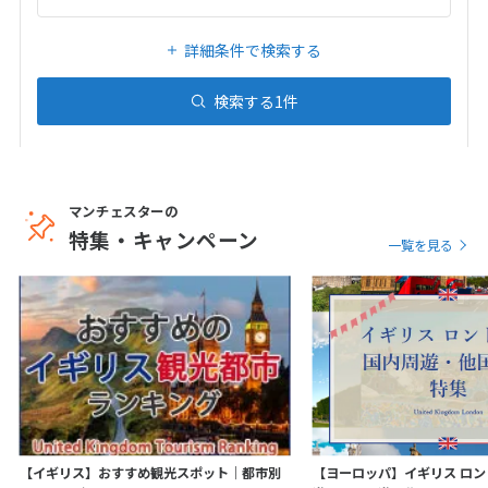
20
21
22
23
24
25
26
27
28
29
30
31
詳細条件で検索する
検索する
1
件
1
1月未定
2027年
月
1
2
3
4
5
6
7
8
9
マンチェスターの
特集・キャンペーン
10
11
12
13
14
15
16
一覧を見る
17
18
19
20
21
22
23
24
25
26
27
28
29
30
31
2
2月未定
2027年
月
【イギリス】おすすめ観光スポット｜都市別
【ヨーロッパ】イギリス ロ
1
2
3
4
5
6