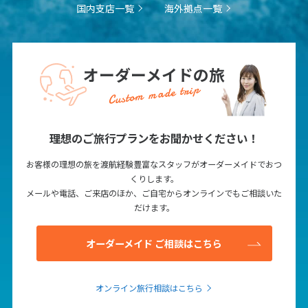
国内支店一覧
海外拠点一覧
1
2
3
4
5
6
7
8
9
10
11
12
13
14
15
16
17
18
19
20
オーダーメイドの旅
21
22
23
24
25
26
27
Custom made trip
28
29
30
理想のご旅行プランをお聞かせください！
12
12月未定
2027年
月
お客様の理想の旅を渡航経験豊富なスタッフがオーダーメイドでおつ
くりします。
1
2
3
4
メールや電話、ご来店のほか、ご自宅からオンラインでもご相談いた
5
6
7
8
9
10
11
だけます。
12
13
14
15
16
17
18
オーダーメイド ご相談はこちら
19
20
21
22
23
24
25
26
27
28
29
30
31
オンライン旅行相談はこちら