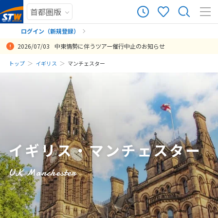
1
ツアー件数
件
ログイン（新規登録）
2026/07/03
中東情勢に伴うツアー催行中止のお知らせ
× カレンダーを閉じる
まだ履歴がありません
トップ
イギリス
マンチェスター
日
月
火
水
木
金
土
まだ登録がありません
8
8月未定
2026年
月
1
2
3
4
5
6
7
8
イギリス・マンチェスター
9
10
11
12
13
14
15
16
17
18
19
20
21
22
UK Manchester
23
24
25
26
27
28
29
30
31