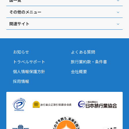
27
28
29
その他のメニュー
関連サイト
3
3月未定
2028年
月
1
2
3
4
5
6
7
8
9
10
11
お知らせ
よくある質問
12
13
14
15
16
17
18
トラベルサポート
旅行業約款・条件書
19
20
21
22
23
24
25
個人情報保護方針
会社概要
26
27
28
29
30
31
採用情報
4
4月未定
2028年
月
1
2
3
4
5
6
7
8
9
10
11
12
13
14
15