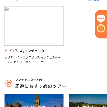
6
6月未定
2027年
月
1
2
3
4
5
6
7
8
9
10
11
12
13
14
15
16
17
18
19
20
21
22
23
24
25
26
イギリス /マンチェスター
27
28
29
30
ホリディ イン エクスプレス マンチェスター
シティ センター メン アリーナ
7
7月未定
2027年
月
マンチェスターとの
1
2
3
周遊におすすめのツアー
4
5
6
7
8
9
10
11
12
13
14
15
16
17
18
19
20
21
22
23
24