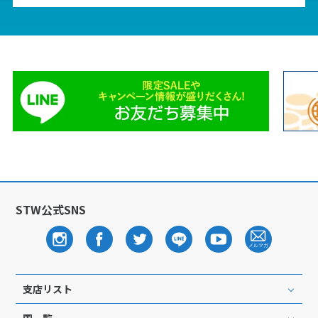
1
1月未定
2028年
月
1
2
3
4
5
6
7
8
9
10
11
12
13
14
15
16
17
18
19
20
21
22
23
24
25
26
27
28
29
30
31
2
2月未定
STW公式SNS
2028年
月
1
2
3
4
5
6
7
8
9
10
11
12
13
14
15
16
17
18
19
支店リスト
20
21
22
23
24
25
26
国一覧