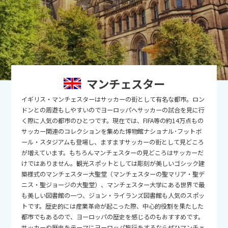
9
9月未定
2026年
月
1
2
3
4
5
6
7
8
9
10
11
12
13
14
15
16
17
18
19
マンチェスター
20
21
22
23
24
25
26
イギリス・マンチェスターはサッカーの街として有名な都市。ロン
27
28
29
30
ドンとの周遊もしやすいのでヨーロッパへサッカーの試合を見に行
く際に人気の都市のひとつです。現在では、FIFA等の約14万点もの
サッカー関連のコレクションを集めた博物館ナショナル･フットボ
10
10月未定
2026年
月
ール・スタジアムも登場し、ますますサッカーの街として見どころ
が増えています。もちろんマンチェスターの見どころはサッカーだ
1
2
3
けではありません。観光スポットとしては彫刻が美しいゴシック建
築様式のマンチェスター大聖堂（マンチェスターの聖マリア・聖デ
4
5
6
7
8
9
10
ニス・聖ジョージの大聖堂）、マンチェスター大学にある世界で最
11
12
13
14
15
16
17
も美しい図書館の一つ、ジョン・ライランズ図書館も人気のスポッ
トです。歴史的には産業革命が起こった際、中心的役割を果たした
18
19
20
21
22
23
24
都市でもあるので、ヨーロッパの歴史を感じるのもおすすめです。
サッカーや歴史をテーマにヨーロッパ旅行をするならぜひマンチェ