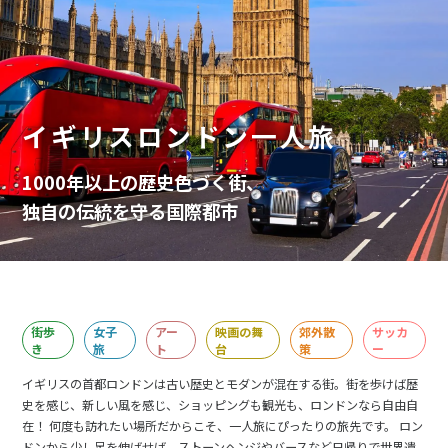
イギリスロンドン一人旅
1000年以上の歴史色づく街、
独自の伝統を守る国際都市
街歩
女子
アー
映画の舞
郊外散
サッカ
き
旅
ト
台
策
ー
イギリスの首都ロンドンは古い歴史とモダンが混在する街。街を歩けば歴
史を感じ、新しい風を感じ、ショッピングも観光も、ロンドンなら自由自
在！ 何度も訪れたい場所だからこそ、一人旅にぴったりの旅先です。 ロン
ドンから少し足を伸ばせば、ストーンヘンジやバースなど日帰りで世界遺