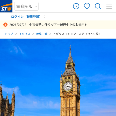
ログイン（新規登録）
2026/07/03
中東情勢に伴うツアー催行中止のお知らせ
まだ履歴がありません
トップ
イギリス
特集一覧
イギリスロンドン一人旅（ひとり旅）
まだ登録がありません