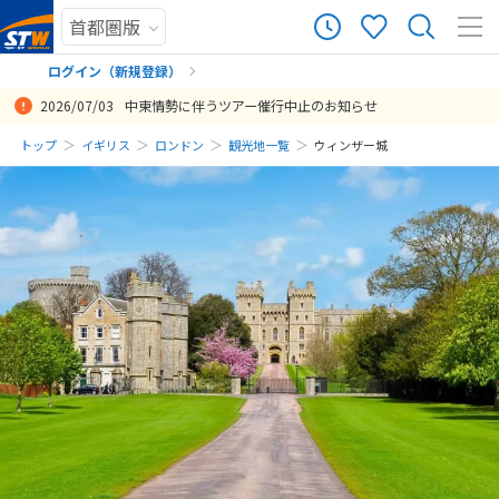
ログイン（新規登録）
2026/07/03
中東情勢に伴うツアー催行中止のお知らせ
まだ履歴がありません
トップ
イギリス
ロンドン
観光地一覧
ウィンザー城
まだ登録がありません