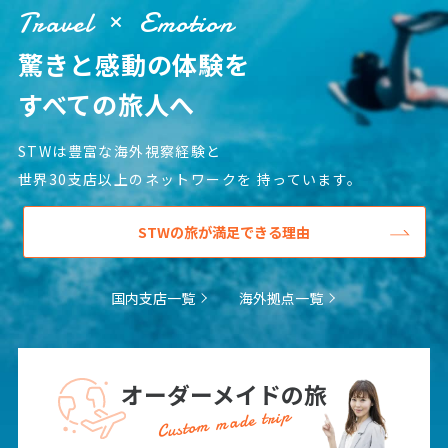
12
13
14
15
16
17
18
Travel
Emotion
19
20
21
22
23
24
25
驚きと感動の体験を
26
27
28
29
30
すべての旅人へ
10
10月未定
2027年
月
STWは豊富な海外視察経験と
世界30支店以上のネットワークを
持っています。
1
2
3
4
5
6
7
8
9
STWの旅が満足できる理由
10
11
12
13
14
15
16
17
18
19
20
21
22
23
国内支店一覧
海外拠点一覧
24
25
26
27
28
29
30
31
オーダーメイドの旅
Custom made trip
11
11月未定
2027年
月