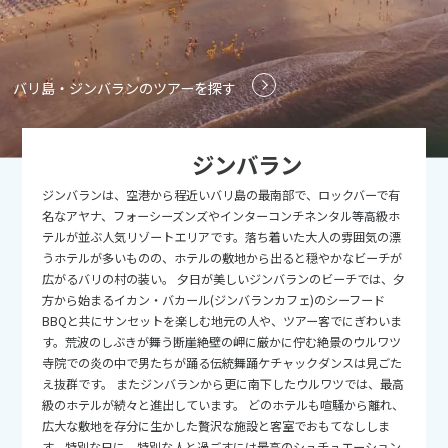
9
9月未定
2026年
月
1
2
3
4
5
バリ島・ジンバランのツアーを探す
6
7
8
9
10
11
12
13
14
15
16
17
18
19
ジンバラン
20
21
22
23
24
25
26
ジンバランは、空港から程近いバリ島の最南部で、ロックバーで有
27
28
29
30
名なアヤナ、フォーシーズンズやインターコンチネンタル等高級ホ
テルが並ぶ人気リゾートエリアです。落ち着いた大人の雰囲気の漂
うホテルが多いものの、ホテルの敷地から出ると穏やかなビーチが
10
10月未定
2026年
月
広がるバリの村の装い。 夕日が美しいジンバランのビーチでは、夕
方から始まるイカン・バカール(ジンバランカフェ)のシーフード
1
2
3
BBQと共にサンセットを楽しむ地元の人や、ツアー客でにぎわいま
す。荒波のしぶきが舞う断崖絶壁の岬に厳かに佇む絶景のウルワツ
4
5
6
7
8
9
10
寺院での炎の中で男たちが踊る伝統舞踊ケチャックダンスは見ごた
11
12
13
14
15
16
17
え抜群です。 またジンバランから更に南下したウルワツでは、最高
級のホテルが続々と進出しています。 どのホテルも喧騒から離れ、
18
19
20
21
22
23
24
広大な敷地を存分に生かした贅沢な施設と客室でおもてなししま
す。特別な日に、特別な人と過ごすには最高のシュチュエーション