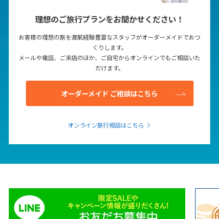
1
2
3
4
5
6
理想のご旅行プランをお聞かせください！
7
8
9
10
11
12
13
お客様の理想の旅を渡航経験豊富なスタッフがオーダーメイドでおつ
14
15
16
17
18
19
20
くりします。
21
22
23
24
25
26
27
メールや電話、ご来店のほか、ご自宅からオンラインでもご相談いた
だけます。
28
29
30
オーダーメイド ご相談はこちら
12
12月未定
2027年
月
オンライン旅行相談はこちら
1
2
3
4
5
6
7
8
9
10
11
12
13
14
15
16
17
18
19
20
21
22
23
24
25
26
27
28
29
30
31