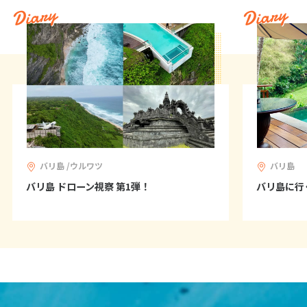
Diary
Diary
25
26
27
28
29
30
31
8
8月未定
2027年
月
1
2
3
4
5
6
7
8
9
10
11
12
13
14
15
16
17
18
19
20
21
22
23
24
25
26
27
28
バリ島 /ウルワツ
バリ島
バリ島 ドローン視察 第1弾！
バリ島に行
29
30
31
9
9月未定
2027年
月
1
2
3
4
5
6
7
8
9
10
11