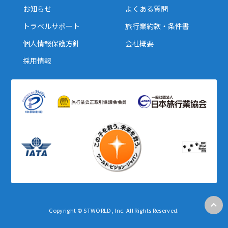
27
28
29
お知らせ
よくある質問
トラベルサポート
旅行業約款・条件書
3
個人情報保護方針
会社概要
3月未定
2028年
月
採用情報
1
2
3
4
5
6
7
8
9
10
11
12
13
14
15
16
17
18
19
20
21
22
23
24
25
26
27
28
29
30
31
4
4月未定
2028年
月
1
2
3
4
5
6
7
8
Copyright © STWORLD, Inc. All Rights Reserved.
9
10
11
12
13
14
15