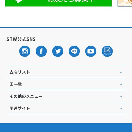
1
1月未定
2028年
月
1
2
3
4
5
6
7
8
9
10
11
12
13
14
15
STW公式SNS
16
17
18
19
20
21
22
23
24
25
26
27
28
29
30
31
支店リスト
国一覧
2
2月未定
2028年
月
その他のメニュー
1
2
3
4
5
関連サイト
6
7
8
9
10
11
12
13
14
15
16
17
18
19
20
21
22
23
24
25
26