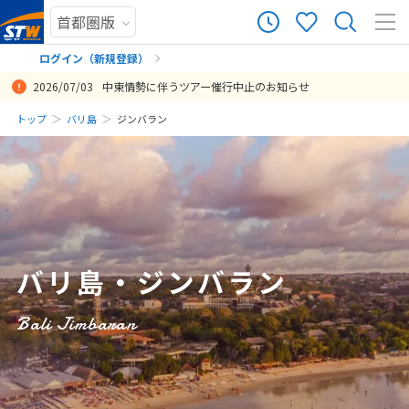
273
ツアー件数
件
ログイン（新規登録）
2026/07/03
中東情勢に伴うツアー催行中止のお知らせ
× カレンダーを閉じる
まだ履歴がありません
トップ
バリ島
ジンバラン
私は初めてのバリ島だったのですが、心の底から来てよかったと思え
ビジネスクラス＋フォーシーズンの半額は、非日常を味わうには最適
エリアごとにホテルをチョイスでき、送迎もあり、不安なく楽しむこ
希望通りにアレンジしていただき、大満足です。移動が面倒なので同
日
月
火
水
木
金
土
る旅になりました。
なツアーでした。バリ島のホテルも色々ですが、半額ならと、思い切
とができました。
じ宿泊施設に滞在することが多いですが、今回は移動を考慮して前半
まだ登録がありません
って申し込んでよかったです
はジンパランでのんびりし後半はスミニャックでぶらぶら街歩きをす
8
投稿日：2026-04-24 11:08:55.682
投稿日：2025-06-13 01:15:22.393
8月未定
2026年
月
ることにしましたが、分泊で大正解でした。 シンガポール航空は機体
投稿日：2026-04-22 07:02:45.979
が新しく綺麗で、シンガポールでの乗り継ぎもスムーズで、こちらも
1
正解でした。
2
3
4
5
6
7
8
投稿日：2024-10-06 11:01:29.331
バリ島・ジンバラン
9
10
11
12
13
14
15
16
17
18
19
20
21
22
Bali Jimbaran
23
24
25
26
27
28
29
30
31