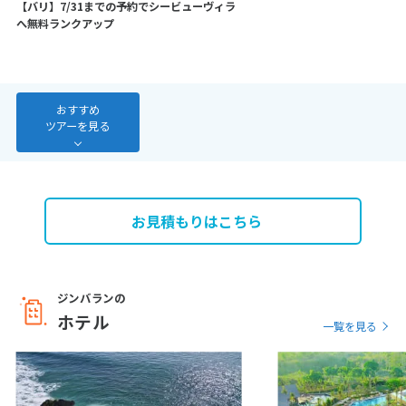
【バリ】7/31までの予約でシービューヴィラ
7
8
9
10
11
12
13
へ無料ランクアップ
14
15
16
17
18
19
20
21
22
23
24
25
26
27
28
おすすめ
ツアーを見る
3
3月未定
2027年
月
1
2
3
4
5
6
お見積もりはこちら
7
8
9
10
11
12
13
14
15
16
17
18
19
20
21
22
23
24
25
26
27
ジンバランの
ホテル
28
29
30
31
一覧を見る
4
4月未定
2027年
月