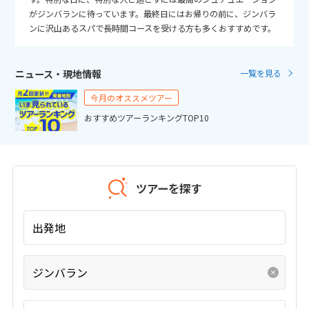
25
26
27
28
29
30
31
がジンバランに待っています。最終日にはお帰りの前に、ジンバラ
ンに沢山あるスパで長時間コースを受ける方も多くおすすめです。
11
11月未定
2026年
月
ニュース・現地情報
一覧を見る
1
2
3
4
5
6
7
今月のオススメツアー
8
9
10
11
12
13
14
おすすめツアーランキングTOP10
15
16
17
18
19
20
21
22
23
24
25
26
27
28
29
30
ツアーを探す
12
12月未定
2026年
月
出発地
1
2
3
4
5
ジンバラン
6
7
8
9
10
11
12
13
14
15
16
17
18
19