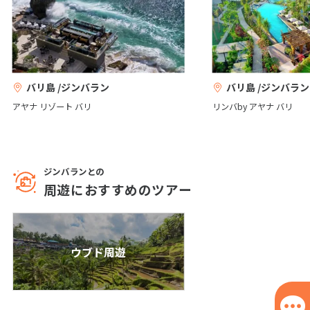
1
2
3
4
5
6
7
8
9
10
11
12
13
14
15
16
17
バリ島 /ジンバラン
バリ島 /ジンバラン
18
19
20
21
22
23
24
アヤナ リゾート バリ
リンバby アヤナ バリ
25
26
27
28
29
30
5
5月未定
2027年
月
ジンバランとの
周遊におすすめのツアー
1
2
3
4
5
6
7
8
9
10
11
12
13
14
15
ウブド周遊
16
17
18
19
20
21
22
23
24
25
26
27
28
29
30
31