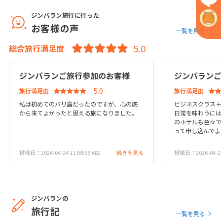
ジンバラン旅行に行った
お客様の声
6
6月未定
2027年
月
一覧を見る
総合旅行満足度
1
2
3
4
5
6
7
8
9
10
11
12
ジンバランご旅行参加のお客様
ジンバラン
13
14
15
16
17
18
19
旅行満足度
旅行満足度
20
21
22
23
24
25
26
私は初めてのバリ島だったのですが、心の底
ビジネスクラス
から来てよかったと思える旅になりました。
日常を味わうには
27
28
29
30
のホテルも色々
って申し込んでよ
7
7月未定
2027年
月
投稿日：2026-04-24 11:08:55.682
続きを見る
投稿日：2026-04-22 
1
2
3
4
5
6
7
8
9
10
ジンバランの
11
12
13
14
15
16
17
旅行記
一覧を見る
18
19
20
21
22
23
24