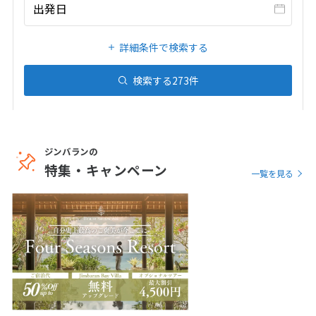
20
21
22
23
24
25
26
出発日
27
28
29
30
31
詳細条件で検索する
1
検索する
273
件
1月未定
2027年
月
1
2
3
4
5
6
7
8
9
ジンバランの
10
11
12
13
14
15
16
特集・キャンペーン
一覧を見る
17
18
19
20
21
22
23
24
25
26
27
28
29
30
31
2
2月未定
2027年
月
1
2
3
4
5
6