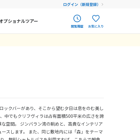
ログイン（新規登録）
オプショナルツアー
閲覧履歴
お気に入り
ク
ポルトガル
春旅
オランダ
アイルランド
まだ履歴がありません
まだ登録がありません
ハンガリー
フィンランド
エストニア
なロックバーがあり、そこから望む夕日は息をのむ美し
クロアチア
で、中でもクリフヴィラは占有面積500平米の広さを誇
な空間。 ジンバラン湾の眺めと、高貴なインテリア
ルーマニア
ースします。 また、同じ敷地内には「森」をテーマ
フェロー諸島
があり、無料シャトルバスを利用すれば、こちらで朝食