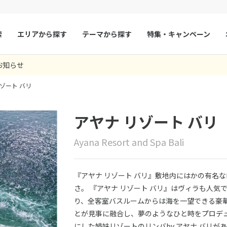
索
エリアから探す
テーマから探す
特集・キャンペーン
お知らせ
マルタ
冬旅
スペイン
ゴールデンウィー
ゾート バリ
フランス
夏旅
モナコ
ルクセンブルク
イギリス
アヤナ リゾート バリ
チェコ
オーストリア
Ayana Resort and Spa Bali
スロヴァキア
アイスランド
ン
デンマーク
ノルウェー
『アヤナ リゾート バリ』敷地内にはかの有名
リトアニア
ギリシャ
さ。 『アヤナ リゾート バリ』はヴィラも人気
り、全客室バスルームからは海を一望できる豪華
ア
モンテネグロ
ブルガリア
とが見事に融合し、夢のようなひと時をプロデュ
ア
ボスニア・ヘルツェゴビナ
セルビア
にした姉妹リゾートのリンバby アヤナ バリ