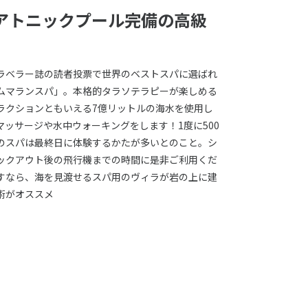
アトニックプール完備の高級
ラベラー誌の読者投票で世界のベストスパに選ばれ
ムマランスパ」。本格的タラソテラピーが楽しめる
ラクションともいえる7億リットルの海水を使用し
ッサージや水中ウォーキングをします！1度に500
のスパは最終日に体験するかたが多いとのこと。シ
ックアウト後の飛行機までの時間に是非ご利用くだ
すなら、海を見渡せるスパ用のヴィラが岩の上に建
術がオススメ