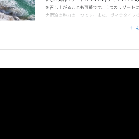
を召し上がることも可能です。 1つのリゾート
ナ宿泊の魅力の一つです。また、ヴィラタイプの『ア
フォーブスの5つ星を獲得しており、ワンランク
ープでは全取引が完全キャッシュレス決済とな
準備をお願いいたします。