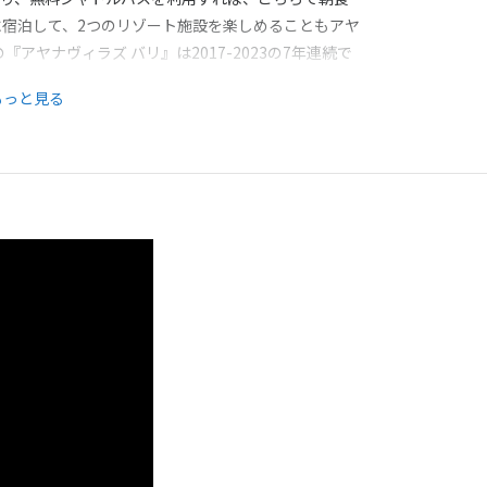
に宿泊して、2つのリゾート施設を楽しめることもアヤ
ヤナヴィラズ バリ』は2017-2023の7年連続で
上滞在におススメです。※2025年より、アヤナグル
もっと見る
り、現金利用不可となります。クレジットカードのご