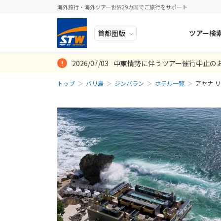
海外旅行・海外ツアー世界29カ国でご旅行をサポート
ツアー検
2026/07/03
中東情勢に伴うツアー催行中止の
ヨーロッパ
人気のテーマ
イタリア
秋旅
トップ
バリ島
ジンバラン
ホテル一覧
アヤナ リ
中近東・トルコ
お得な旅
ドイツ
年末年始
アフリカ
誰と行く？
ベルギー
アジア
目的
スイス
ロシア・中央アジア
ポーランド
アメリカ・カナダ
スウェーデ
中南米・カリブ海
ラトビア
モルディブ・他インド洋
スロヴェニ
太平洋地域
北マケドニ