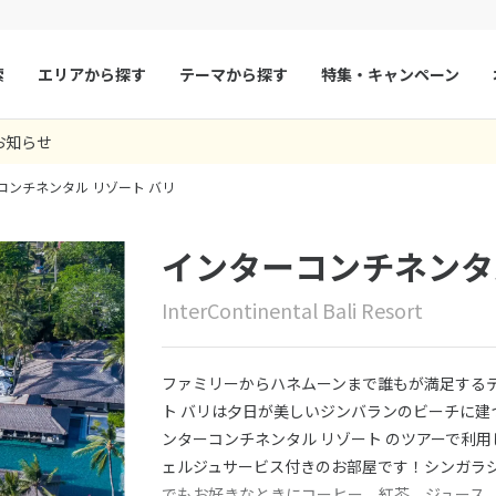
索
エリアから探す
テーマから探す
特集・キャンペーン
お知らせ
マルタ
冬旅
スペイン
ゴールデンウィー
コンチネンタル リゾート バリ
フランス
夏旅
モナコ
ルクセンブルク
イギリス
インターコンチネンタ
チェコ
オーストリア
InterContinental Bali Resort
スロヴァキア
アイスランド
ン
デンマーク
ノルウェー
ファミリーからハネムーンまで誰もが満足するデ
リトアニア
ギリシャ
ト バリは夕日が美しいジンバランのビーチに
ンターコンチネンタル リゾート のツアーで利
ア
モンテネグロ
ブルガリア
ェルジュサービス付きのお部屋です！シンガラ
ア
ボスニア・ヘルツェゴビナ
セルビア
でもお好きなときにコーヒー、紅茶、ジュース