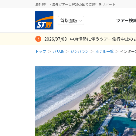
海外旅行・海外ツアー世界29カ国でご旅行をサポート
ツアー検
2026/07/03
中東情勢に伴うツアー催行中止の
ヨーロッパ
人気のテーマ
イタリア
秋旅
トップ
バリ島
ジンバラン
ホテル一覧
インター
中近東・トルコ
お得な旅
ドイツ
年末年始
アフリカ
誰と行く？
ベルギー
アジア
目的
スイス
ロシア・中央アジア
ポーランド
アメリカ・カナダ
スウェーデ
中南米・カリブ海
ラトビア
モルディブ・他インド洋
スロヴェニ
太平洋地域
北マケドニ