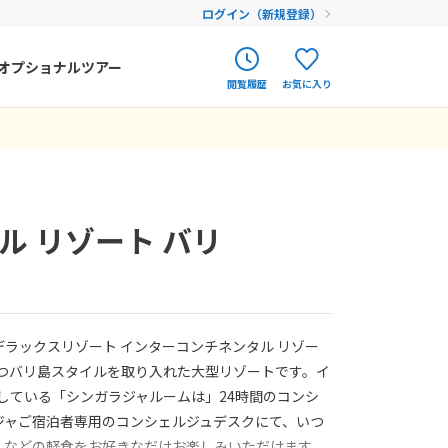
ログイン（新規登録）
オプショナルツアー
閲覧履歴
お気に入り
ク
ポルトガル
春旅
オランダ
アイルランド
まだ履歴がありません
まだ登録がありません
ル リゾート バリ
ハンガリー
フィンランド
エストニア
ラックスリゾート インターコンチネンタル リゾー
クロアチア
建つバリ島スタイルを取り入れた大型リゾートです。イ
用している「シンガラジャルームは」24時間のコンシ
ルーマニア
ジャご宿泊者専用のコンシェルジュデスクにて、いつ
フェロー諸島
、などの軽食をお好きなだけお楽しみいただけます。