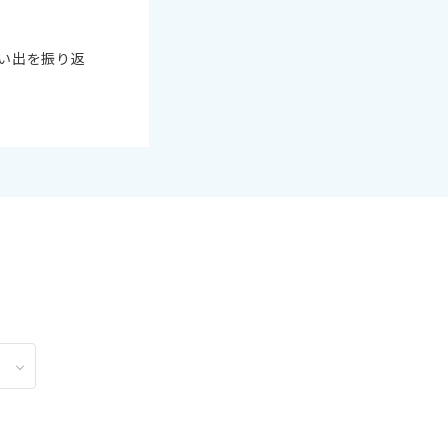
2
11月未定
2月未定
2027年
月
い出を振り返
金
土
日
月
火
水
木
金
土
6
7
1
2
3
4
5
6
13
14
7
8
9
10
11
12
13
20
21
14
15
16
17
18
19
20
27
28
21
22
23
24
25
26
27
28