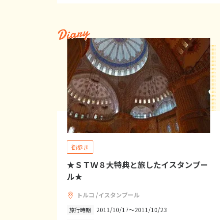
Diary
街歩き
★ＳＴＷ８大特典と旅したイスタンブー
ル★
トルコ /イスタンブール
2011/10/17～2011/10/23
旅行時期