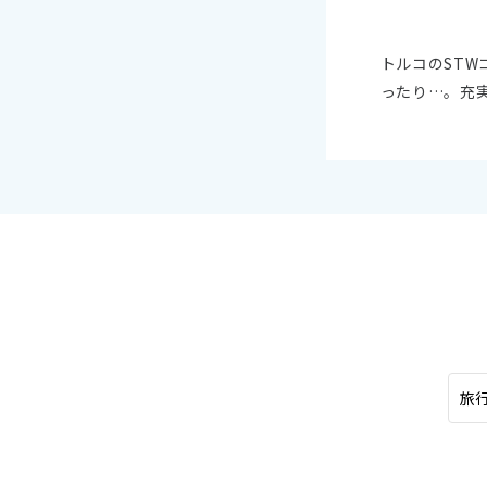
オセアニア
10
ハワイ
2026年
トルコのST
ったり…。充
日
月
4
5
11
12
18
19
25
26