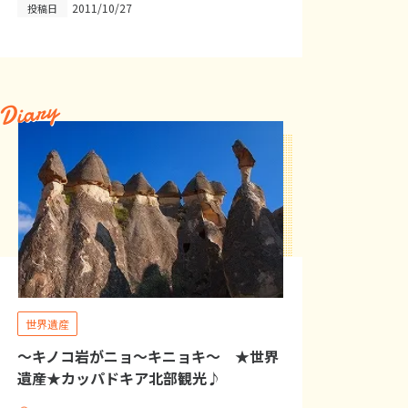
2011/10/27
投稿日
Diary
世界遺産
～キノコ岩がニョ～キニョキ～ ★世界
遺産★カッパドキア北部観光♪