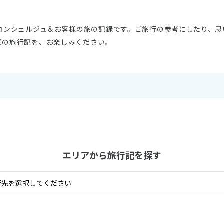
11
10月未定
月
2026年
月
Wコンシェルジュ＆お客様の旅の記録です。ご旅行の参考にしたり、思
実の旅行記を、お楽しみください。
火
水
木
金
土
日
月
火
水
木
1
2
3
1
2
3
4
5
6
7
8
9
10
8
9
10
11
12
13
14
15
16
17
15
16
17
18
19
20
21
22
23
24
22
23
24
25
26
27
28
29
30
31
29
30
エリアから旅行記を探す