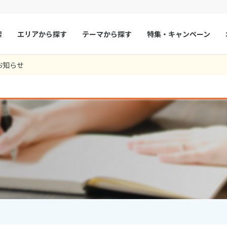
索
エリアから探す
テーマから探す
特集・キャンペーン
125
ツアー件数
件
お知らせ
× カレンダーを閉じる
マルタ
冬旅
スペイン
ゴールデンウィー
フランス
夏旅
モナコ
9
8月未定
2026年
月
ルクセンブルク
イギリス
火
水
木
金
土
日
月
火
水
木
チェコ
オーストリア
1
1
2
3
スロヴァキア
アイスランド
4
5
6
7
8
6
7
8
9
10
ン
11
12
13
デンマーク
14
15
13
14
ノルウェー
15
16
17
18
19
20
21
22
20
21
22
23
24
リトアニア
ギリシャ
25
26
27
28
29
27
28
29
30
ア
モンテネグロ
ブルガリア
ア
ボスニア・ヘルツェゴビナ
セルビア