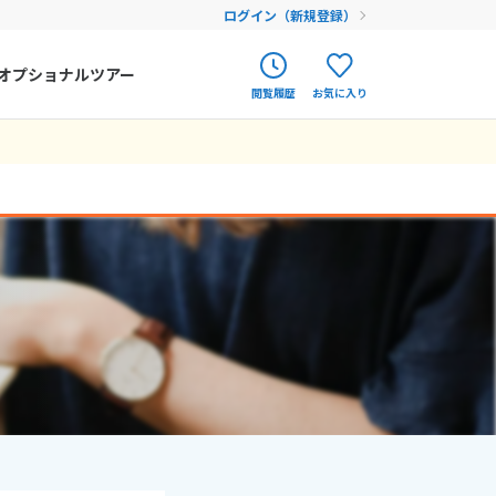
ログイン（新規登録）
オプショナルツアー
閲覧履歴
お気に入り
ク
ポルトガル
春旅
オランダ
12
9月未定
12月未定
2026年
月
アイルランド
まだ履歴がありません
まだ登録がありません
金
土
日
月
火
水
木
金
土
ハンガリー
4
5
1
2
3
4
5
フィンランド
11
12
6
7
8
9
10
11
12
18
19
エストニア
13
14
15
16
17
18
19
25
26
20
21
22
23
24
25
26
クロアチア
27
28
29
30
31
ルーマニア
フェロー諸島