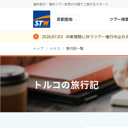
海外旅行・海外ツアー世界29カ国でご旅行をサポート
ツアー検
2026/07/03
中東情勢に伴うツアー催行中止の
ヨーロッパ
人気のテーマ
イタリア
秋旅
トップ
トルコ
旅行記一覧
中近東・トルコ
お得な旅
ドイツ
年末年始
8
2026年
月
アフリカ
誰と行く？
ベルギー
日
月
アジア
目的
スイス
トルコの旅行記
ロシア・中央アジア
ポーランド
2
3
アメリカ・カナダ
スウェーデ
9
10
中南米・カリブ海
16
17
ラトビア
23
24
モルディブ・他インド洋
スロヴェニ
30
31
太平洋地域
北マケドニ