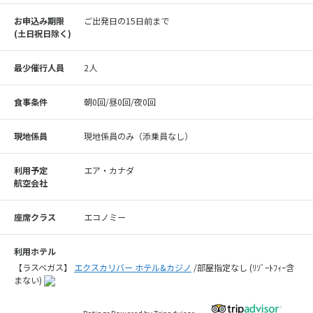
お申込み期限
ご出発日の15日前まで
(⼟⽇祝⽇除く)
最少催行人員
2人
食事条件
朝0回/昼0回/夜0回
現地係員
現地係員のみ（添乗員なし）
利用予定
エア・カナダ
航空会社
座席クラス
エコノミー
利用ホテル
【ラスベガス】
エクスカリバー ホテル&カジノ
/部屋指定なし (ﾘｿﾞｰﾄﾌｨｰ含
まない)