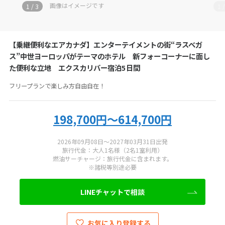
お電話の際にツアーコード
UW-TCN1-50
をお伝えください
画像はイメージです
1
/
3
1
アメリカファクトリー
【乗継便利なエアカナダ】エンターテイメントの街“ラスベガ
050-5530-6742
ス”中世ヨーロッパがテーマのホテル 新フォーコーナーに面し
た便利な立地 エクスカリバー宿泊5日間
営業時間：
11:00-19:00
フリープランで楽しみ方自由自在！
定休日：
年末年始
総合旅行業務取扱管理者：
秋田健三郎・小圷孝幸
198,700円～614,700円
LINEでお問い合わせ
2026年09月08日～2027年03月31日出発
旅行代金：大人1名様（2名1室利用）
燃油サーチャージ：旅行代金に含まれます。
※諸税等別途必要
LINEチャットで相談
LINEチャットで相談
お気に入り登録する