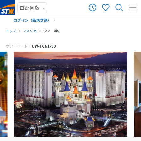
ログイン（新規登録）
トップ
アメリカ
ツアー詳細
メールでお問い合わせ
まだ履歴がありません
ツアーコード：
UW-TCN1-50
※ご予約・お問い合わせフォームをお送りいただいた時点で、キャンセル料
まだ登録がありません
は発生しません。お気軽にご予約・お問い合わせください。
※該当ツアーをご予約・お問い合わせいただく前に、ツアー画面をキャプチ
ャして保存してください。
予約・お問い合わせ
来店予約の申し込み
お電話でお問い合わせ