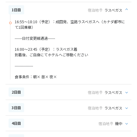
1日目
宿泊地
ラスベガス
16:55～18:10（予定）：成田発、空路ラスベガスへ（カナダ都市に
て1回乗継）
------日付変更線通過------
16:00～23:45（予定）：ラスベガス着
到着後、ご自身にてホテルへご移動ください
---------------
食事条件：朝× 昼× 夜×
2日目
宿泊地
ラスベガス
3日目
宿泊地
ラスベガス
4日目
宿泊地
機中