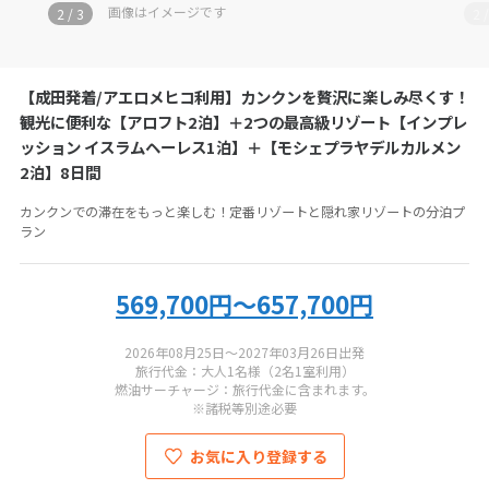
お電話の際にツアーコード
MB-TEHA-80
をお伝えください
画像はイメージです
2
/
3
2
アメリカファクトリー
【成田発着/アエロメヒコ利用】カンクンを贅沢に楽しみ尽くす！
050-5530-6742
観光に便利な【アロフト2泊】＋2つの最高級リゾート【インプレ
ッション イスラムヘーレス1泊】＋【モシェプラヤデルカルメン
営業時間：
11:00-19:00
2泊】8日間
定休日：
年末年始
カンクンでの滞在をもっと楽しむ！定番リゾートと隠れ家リゾートの分泊プ
総合旅行業務取扱管理者：
秋田健三郎・小圷孝幸
ラン
569,700円～657,700円
2026年08月25日～2027年03月26日出発
旅行代金：大人1名様（2名1室利用）
燃油サーチャージ：旅行代金に含まれます。
※諸税等別途必要
お気に入り登録する