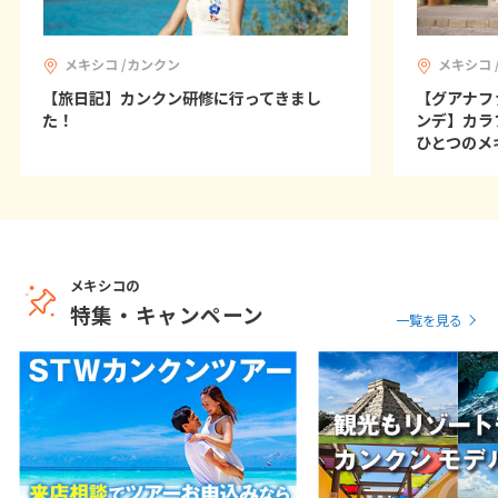
メキシコ /カンクン
メキシコ 
【旅日記】カンクン研修に行ってきまし
【グアナフ
た！
ンデ】カラ
ひとつのメ
メキシコの
特集・キャンペーン
一覧を見る