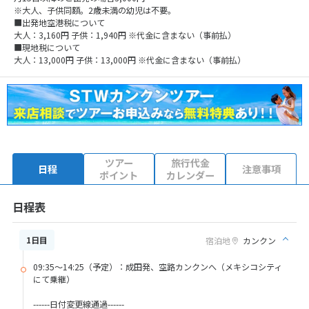
※大人、子供同額。2歳未満の幼児は不要。
■出発地空港税について
大人：3,160円 子供：1,940円 ※代金に含まない（事前払）
■現地税について
大人：13,000円 子供：13,000円 ※代金に含まない（事前払）
ツアー
旅行代金
日程
注意事項
ポイント
カレンダー
日程表
1日目
宿泊地
カンクン
09:35～14:25（予定）：成田発、空路カンクンへ（メキシコシティ
にて乗継）
------日付変更線通過------