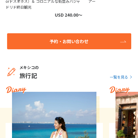
orドスオホス）＆ コロニアルな街並みバジャ
アー
ドリド終日観光
USD 240.00〜
予約・お問い合わせ
メキシコの
旅行記
一覧を見る
Diary
Diary