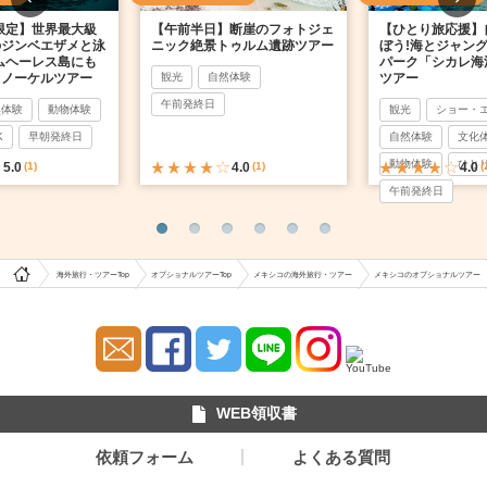
季限定】世界最大級
【午前半日】断崖のフォトジェ
【ひとり旅応援】
のジンベエザメと泳
ニック絶景トゥルム遺跡ツアー
ぼう!海とジャン
ムヘーレス島にも
パーク「シカレ海
ュノーケルツアー
観光
自然体験
ツアー
午前発終日
然体験
動物体験
観光
ショー・
K
早朝発終日
自然体験
文化
動物体験
ひと
5.0
(1)
4.0
(1)
4.0
(
午前発終日
海外旅行・ツアーTop
オプショナルツアーTop
メキシコの海外旅行・ツアー
メキシコのオプショナルツアー
WEB領収書
依頼フォーム
よくある質問