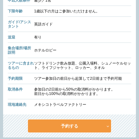
申込人数条件
最少／1名
下限年齢
1歳以下の方はご参加いただけません。
ガイド/アシス
英語ガイド
タント
送迎
有り
集合場所/場所
ホテルロビー
説明
ツアーに含まれ
ソフトドリンク飲み放題、公園入場料、シュノーケルセッ
るもの
ト、ライフジャケット、ロッカー、タオル
予約期限
ツアー参加日の前日から起算して2日前まで予約可能
取消条件
参加日の2日前から50%の取消料がかかります。
前日から100%の取消料がかかります。
現地連絡先
メキシコトラベルファクトリー
予約する