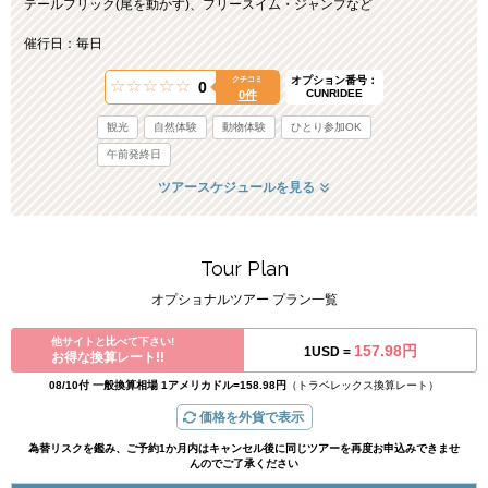
テールフリック(尾を動かす)、フリースイム・ジャンプなど
催行日：毎日
オプション番号：
クチコミ
0
CUNRIDEE
0件
観光
自然体験
動物体験
ひとり参加OK
午前発終日
ツアースケジュールを見る
Tour Plan
オプショナルツアー プラン一覧
他サイトと比べて下さい!
157.98円
1USD =
お得な換算レート!!
08/10付 一般換算相場 1アメリカドル=158.98円
（トラベレックス換算レート）
価格を外貨で表示
為替リスクを鑑み、ご予約1か月内はキャンセル後に同じツアーを再度お申込みできませ
んのでご了承ください