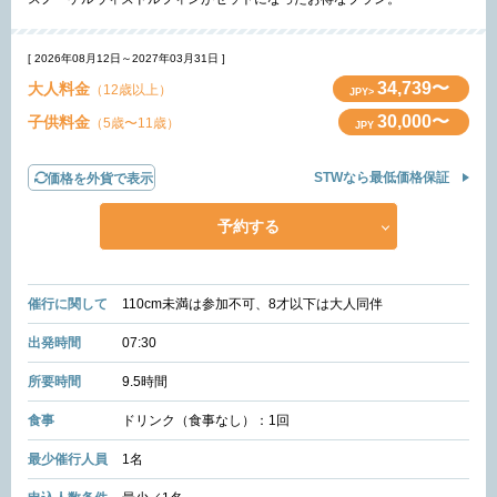
[ 2026年08月12日～2027年03月31日 ]
34,739〜
大人料金
（12歳以上）
JPY>
30,000〜
子供料金
（5歳〜11歳）
JPY
STWなら最低価格保証
価格を外貨で表示
予約する
催行に関して
110cm未満は参加不可、8才以下は大人同伴
出発時間
07:30
所要時間
9.5時間
食事
ドリンク（食事なし）：1回
最少催行人員
1名