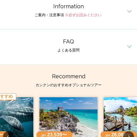
Information
ご案内・注意事項
※必ずお読みください
FAQ
よくある質問
Recommend
カンクンのおすすめオプショナルツアー
すすめ
〜
23,539〜
26,066〜
JPY
JPY