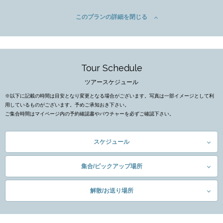
このプランの詳細を閉じる
Tour Schedule
ツアースケジュール
※以下に記載の時間は目安となり変更となる場合がございます。写真は一部イメージとして利
用しているものがございます。予めご承知おき下さい。
ご集合時間はマイページ内の予約確認書やバウチャーを必ずご確認下さい。
スケジュール
集合/ピックアップ場所
解散/お送り場所