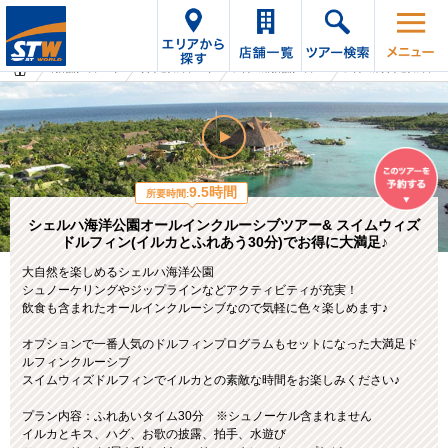
海外旅行・ツアーTop
オプショナルツアーTop
メキシコの海外旅行・ツアー
メキシコのオプショナルツアー
9.5時間
所要時間:
シェルハ海洋公園オールインクルーシブツアー& スイムウィズ
ドルフィン(イルカとふれあう30分)でお得に大満足♪
大自然を楽しめるシェルハ海洋公園
シュノーケリングやジップラインなどアクティビティが充実！
飲食も含まれたオールインクルーシブなので気軽に色々楽しめます♪
オプションで一番人気のドルフィンプログラムもセットになった大満足ド
ルフィンクルーシブ
スイムウィズドルフィンでイルカとの素敵な時間をお楽しみください♪
プラン内容：ふれあいタイム30分 ※シュノーケル含まれません
イルカとキス、ハグ、お歌の披露、拍手、水遊び