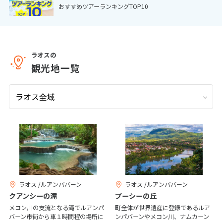
おすすめツアーランキングTOP10
9
9月未定
2026年
月
1
2
3
4
5
6
7
8
9
10
11
12
ラオスの
観光地一覧
13
14
15
16
17
18
19
20
21
22
23
24
25
26
27
28
29
30
10
10月未定
2026年
月
1
2
3
4
5
6
7
8
9
10
ラオス /ルアンパバーン
ラオス /ルアンパバーン
11
12
13
14
15
16
17
クアンシーの滝
プーシーの丘
18
19
20
21
22
23
24
メコン川の支流となる滝でルアンパ
町全体が世界遺産に登録であるルア
バーン市街から車１時間程の場所に
ンパバーンやメコン川、ナムカーン