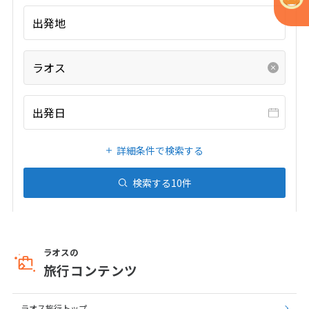
出発地
6
6月未定
2027年
月
ラオス
1
2
3
4
5
6
7
8
9
10
11
12
出発日
13
14
15
16
17
18
19
20
21
22
23
24
25
26
詳細条件で検索する
27
28
29
30
検索する
10
件
7
7月未定
2027年
月
1
2
3
ラオスの
4
5
6
7
8
9
10
旅行コンテンツ
11
12
13
14
15
16
17
18
19
20
21
22
23
24
ラオス旅行トップ