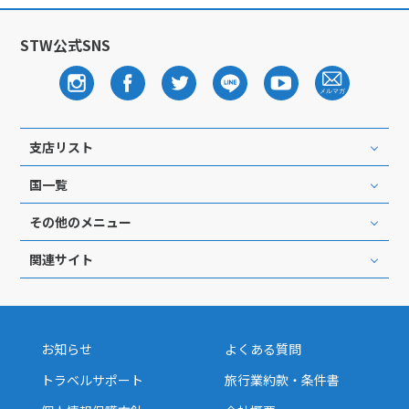
1
1月未定
2028年
月
STW公式SNS
1
2
3
4
5
6
7
8
9
10
11
12
13
14
15
16
17
18
19
20
21
22
支店リスト
23
24
25
26
27
28
29
国一覧
30
31
その他のメニュー
関連サイト
2
2月未定
2028年
月
1
2
3
4
5
6
7
8
9
10
11
12
お知らせ
よくある質問
13
14
15
16
17
18
19
トラベルサポート
旅行業約款・条件書
20
21
22
23
24
25
26