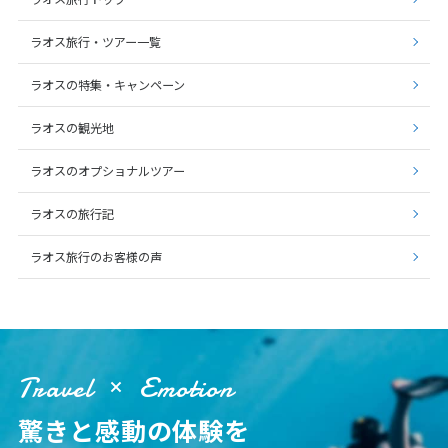
25
26
27
28
29
30
31
ラオス旅行・ツアー一覧
ラオスの特集・キャンペーン
8
8月未定
2027年
月
ラオスの観光地
1
2
3
4
5
6
7
ラオスのオプショナルツアー
8
9
10
11
12
13
14
15
16
17
18
19
20
21
ラオスの旅行記
22
23
24
25
26
27
28
ラオス旅行のお客様の声
29
30
31
9
9月未定
2027年
月
Travel
Emotion
1
2
3
4
驚きと感動の体験を
5
6
7
8
9
10
11