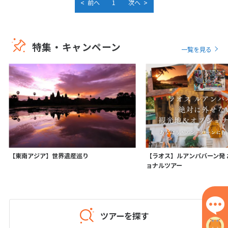
<
>
前へ
1
次へ
1
2
3
4
5
6
7
8
9
10
特集・キャンペーン
11
12
13
14
15
16
17
一覧を見る
18
19
20
21
22
23
24
25
26
27
28
29
30
5
5月未定
2027年
月
1
【東南アジア】世界遺産巡り
【ラオス】ルアンパバーン発
2
3
4
5
6
7
8
ョナルツアー
9
10
11
12
13
14
15
16
17
18
19
20
21
22
23
24
25
26
27
28
29
ツアーを探す
30
31