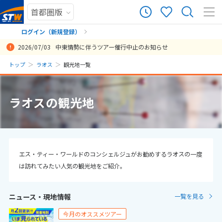
10
ツアー件数
件
ログイン（新規登録）
2026/07/03
中東情勢に伴うツアー催行中止のお知らせ
× カレンダーを閉じる
まだ履歴がありません
トップ
ラオス
観光地一覧
日
月
火
水
木
金
土
まだ登録がありません
8
ラオスの観光地
8月未定
2026年
月
1
2
3
4
5
6
7
8
9
10
11
12
13
14
15
エス・ティー・ワールドのコンシェルジュがお勧めするラオスの一度
は訪れてみたい人気の観光地をご紹介。
16
17
18
19
20
21
22
23
24
25
26
27
28
29
ニュース・現地情報
一覧を見る
30
31
今月のオススメツアー