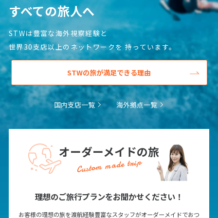
12
13
14
15
16
17
18
すべての旅人へ
19
20
21
22
23
24
25
STWは豊富な海外視察経験と
26
27
28
29
30
世界30支店以上のネットワークを
持っています。
10
10月未定
2027年
月
STWの旅が満足できる理由
1
2
国内支店一覧
海外拠点一覧
3
4
5
6
7
8
9
10
11
12
13
14
15
16
17
18
19
20
21
22
23
オーダーメイドの旅
24
25
26
27
28
29
30
Custom made trip
31
理想のご旅行プランをお聞かせください！
11
11月未定
2027年
月
お客様の理想の旅を渡航経験豊富なスタッフがオーダーメイドでおつ