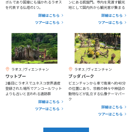
ボルであり国章にも描かれるラオス
ンにある凱旋門。市内を見渡す観光
7
8
9
10
11
12
13
を代表する仏塔の1つ。
地として国内外から観光客が集まる
14
15
16
17
18
19
20
詳細はこちら
詳細はこちら
ツアーはこちら
ツアーはこちら
21
22
23
24
25
26
27
28
3
3月未定
2027年
月
1
2
3
4
5
6
ラオス /ヴィエンチャン
ラオス /ヴィエンチャン
ワットプー
ブッダ パーク
7
8
9
10
11
12
13
2番目にラオスでユネスコ世界遺産
ビエンチャンから車で南東へ約40分
14
15
16
17
18
19
20
登録された場所でアンコールワット
の位置にあり、宗教の神々や神話の
よりも古いと言われる遺跡群
動物などが乱立する仏像テーマパー
21
22
23
24
25
26
27
ク
詳細はこちら
28
29
30
31
詳細はこちら
ツアーはこちら
ツアーはこちら
4
4月未定
2027年
月