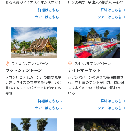
25
26
27
28
29
30
31
ある人気のマイナスイオンスポット
川を360度一望出来る観光の中心地
詳細はこちら
詳細はこちら
ツアーはこちら
ツアーはこちら
11
11月未定
2026年
月
1
2
3
4
5
6
7
8
9
10
11
12
13
14
15
16
17
18
19
20
21
22
23
24
25
26
27
28
ラオス /ルアンパバーン
ラオス /ルアンパバーン
ワットシェントーン
ナイトマーケット
29
30
メコン川とナムカーン川の間の先端
ルアンパバーンの通りで毎晩開催さ
に建つラオスの寺院で最も美しいと
れ、赤と青のテントが目印。特に週
言われるルアンパバーンを代表する
末は多くのお店・観光客で賑わって
12
12月未定
寺院
いる
2026年
月
詳細はこちら
詳細はこちら
1
2
3
4
5
ツアーはこちら
ツアーはこちら
6
7
8
9
10
11
12
13
14
15
16
17
18
19