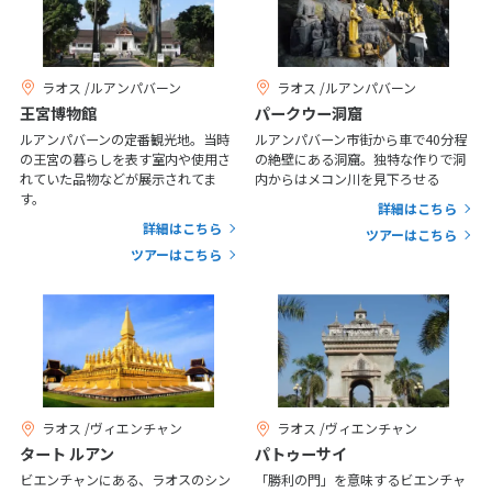
20
21
22
23
24
25
26
27
28
29
30
31
ラオス /ルアンパバーン
ラオス /ルアンパバーン
王宮博物館
パークウー洞窟
1
1月未定
2027年
月
ルアンパバーンの定番観光地。当時
ルアンパバーン市街から車で40分程
の王宮の暮らしを表す室内や使用さ
の絶壁にある洞窟。独特な作りで洞
1
2
れていた品物などが展示されてま
内からはメコン川を見下ろせる
す。
詳細はこちら
3
4
5
6
7
8
9
詳細はこちら
ツアーはこちら
10
11
12
13
14
15
16
ツアーはこちら
17
18
19
20
21
22
23
24
25
26
27
28
29
30
31
2
ラオス /ヴィエンチャン
ラオス /ヴィエンチャン
2月未定
2027年
月
タート ルアン
パトゥーサイ
1
2
3
4
5
6
ビエンチャンにある、ラオスのシン
「勝利の門」を意味するビエンチャ