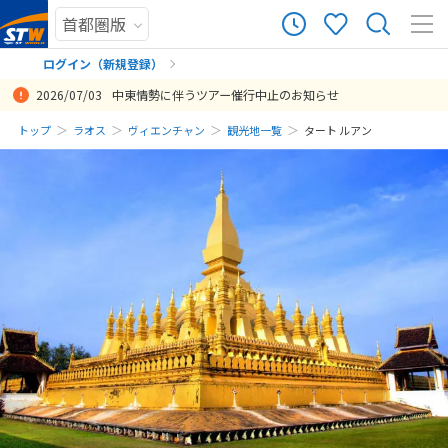
ログイン（新規登録）
2026/07/03
中東情勢に伴うツアー催行中止のお知らせ
まだ履歴がありません
トップ
ラオス
ヴィエンチャン
観光地一覧
タート ルアン
まだ登録がありません