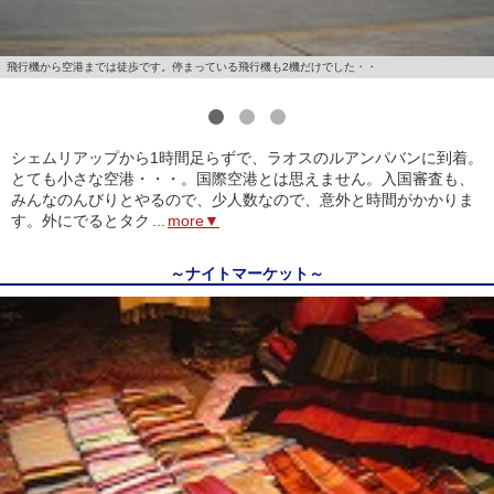
飛行機から空港までは徒歩です。停まっている飛行機も2機だけでした・・
1
2
3
シェムリアップから1時間足らずで、ラオスのルアンパバンに到着。
とても小さな空港・・・。国際空港とは思えません。入国審査も、
みんなのんびりとやるので、少人数なので、意外と時間がかかりま
す。外にでるとタク
...
more▼
～ナイトマーケット～