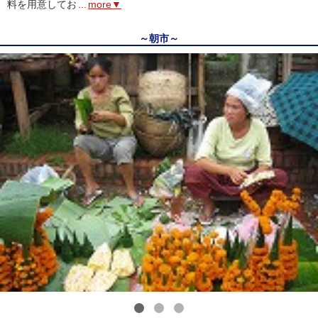
料を用意してお
...
more▼
～朝市～
1
2
3