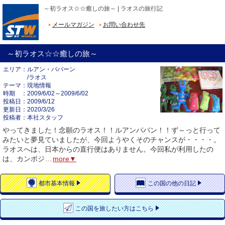
～初ラオス☆☆癒しの旅～ | ラオスの旅行記
メールマガジン
お問い合わせ先
～初ラオス☆☆癒しの旅～
エリア
ルアン・パバーン
/ラオス
テーマ
現地情報
時期
2009/6/02～2009/6/02
投稿日
2009/6/12
更新日
2020/3/26
投稿者
本社スタッフ
やってきました！念願のラオス！！ルアンパバン！！ず～っと行って
みたいと夢見ていましたが、今回ようやくそのチャンスが・・・・。
ラオスへは、日本からの直行便はありません。今回私が利用したの
は、カンボジ
...
more▼
都市
基本情報
この国の
他の日記
この国を
旅したい方はこちら