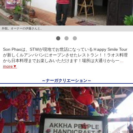
外観。オーナーの伊藤さんと。
1
2
3
Son Phaoは、STWが現地でお世話になっているＨappy Smile Tour
が新しくルアンパバンにオープンさせたレストラン！！ラオス料理
から日本料理までお楽しみいただけます！場所は大通りから一
...
more▼
～ナーガクリエーション～