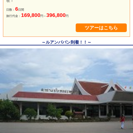
在！
6
日数：
日間
169,800
396,800
旅行代金：
円～
円
ツアーはこちら
～ルアンパバン到着！！～