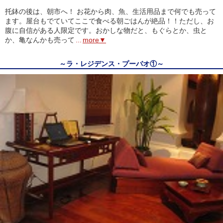
托鉢の後は、朝市へ！ お花から肉、魚、生活用品まで何でも売って
ます。屋台もでていてここで食べる朝ごはんが絶品！！ただし、お
腹に自信がある人限定です。おかしな物だと、もぐらとか、虫と
か、亀なんかも売って
...
more▼
～ラ・レジデンス・プーバオ①～