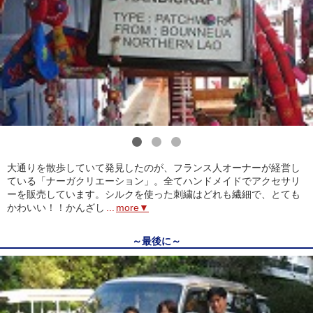
1
2
3
大通りを散歩していて発見したのが、フランス人オーナーが経営し
ている「ナーガクリエーション」。全てハンドメイドでアクセサリ
ーを販売しています。シルクを使った刺繍はどれも繊細で、とても
かわいい！！かんざし
...
more▼
～最後に～