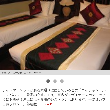
ラオスらしい色合いのベッドカバー
1
2
3
ナイトマーケットがある大通りに面しているこの「エイシャントル
アンパバン」。最高の立地に加え、室内がデザイナーズホテルのよ
うにお洒落！屋上には朝食用のレストランもあります。一階はカフ
ェ兼フロント。部屋数
...
more▼