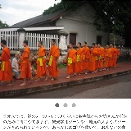
1
2
3
ラオスでは、朝の5：30～6：30くらいに各寺院からお坊さんが托鉢
のために街にやてきます。観光客用ゾーンや、地元の人ようのゾー
ンがきめられているので、あらかじめゴザを敷いて、お米などの食