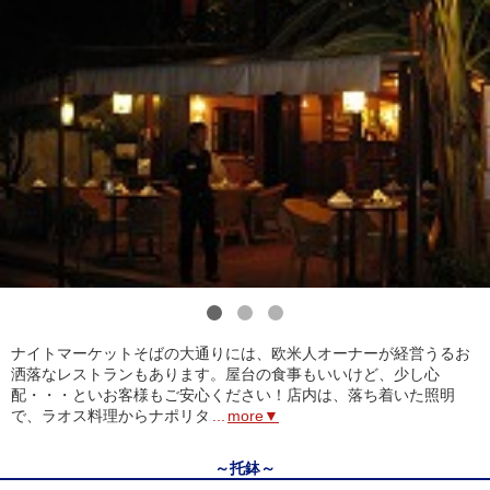
1
2
3
ナイトマーケットそばの大通りには、欧米人オーナーが経営うるお
洒落なレストランもあります。屋台の食事もいいけど、少し心
配・・・といお客様もご安心ください！店内は、落ち着いた照明
で、ラオス料理からナポリタ
...
more▼
～托鉢～