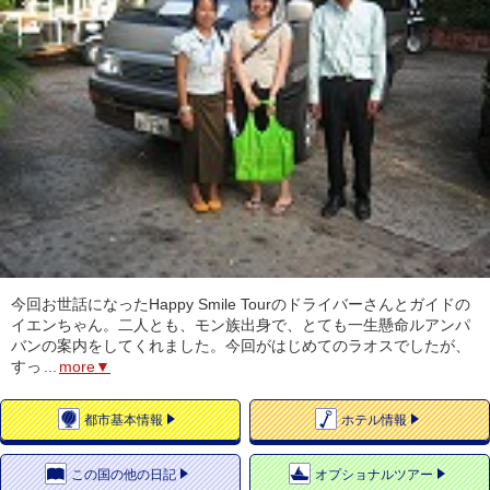
今回お世話になったHappy Smile Tourのドライバーさんとガイドの
イエンちゃん。二人とも、モン族出身で、とても一生懸命ルアンパ
バンの案内をしてくれました。今回がはじめてのラオスでしたが、
すっ
...
more▼
都市
基本情報
ホテル
情報
この国の
他の日記
オプショナルツアー