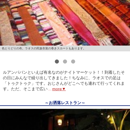
色とりどりの布。ラオスの民族衣装の巻きスカートもあります。
1
2
3
ルアンパバンといえば有名なのがナイトマーケット！！到着したそ
の日にみんなで繰り出してきました！ちなみに、ラオスでの足は
「トゥクトゥク」です。おじさんがどこへでも連れて行ってくれま
す。ただ、そこまで広い
...
more▼
～お洒落レストラン～