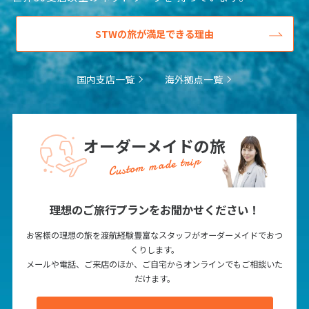
27
28
29
STWの旅が満足できる理由
3
3月未定
2028年
月
国内支店一覧
海外拠点一覧
1
2
3
4
5
6
7
8
9
10
11
12
13
14
15
16
17
18
オーダーメイドの旅
19
20
21
22
23
24
25
Custom made trip
26
27
28
29
30
31
理想のご旅行プランをお聞かせください！
4
4月未定
2028年
月
お客様の理想の旅を渡航経験豊富なスタッフがオーダーメイドでおつ
くりします。
1
メールや電話、ご来店のほか、ご自宅からオンラインでもご相談いた
だけます。
2
3
4
5
6
7
8
9
10
11
12
13
14
15