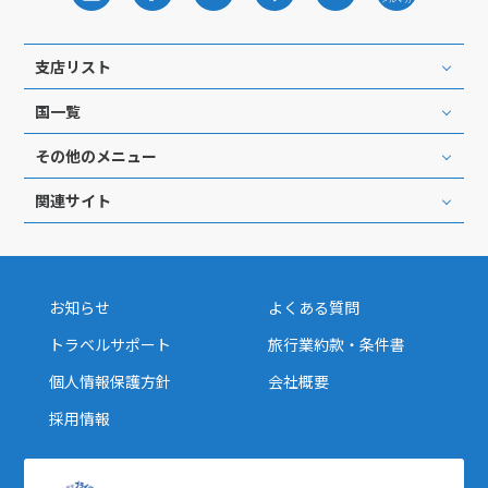
1
2
3
4
5
6
7
8
9
10
支店リスト
11
12
13
14
15
16
17
18
19
20
21
22
23
24
国一覧
25
26
27
28
29
30
その他のメニュー
関連サイト
7
7月未定
2028年
月
1
2
3
4
5
6
7
8
お知らせ
よくある質問
9
10
11
12
13
14
15
トラベルサポート
旅行業約款・条件書
16
17
18
19
20
21
22
個人情報保護方針
会社概要
23
24
25
26
27
28
29
採用情報
30
31