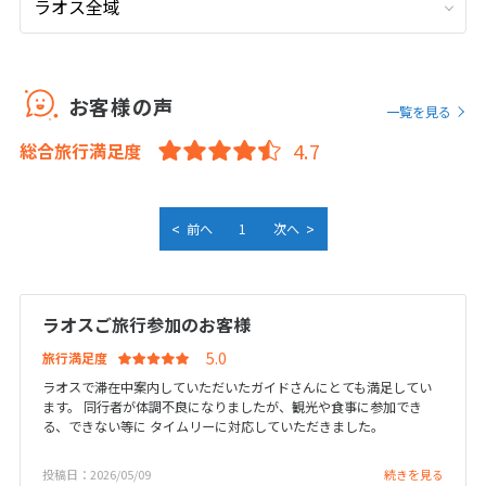
9
9月未定
2026年
月
1
2
3
4
5
お客様の声
一覧を見る
6
7
8
9
10
11
12
総合旅行満足度
13
14
15
16
17
18
19
20
21
22
23
24
25
26
27
28
29
30
<
>
前へ
1
次へ
10
10月未定
2026年
月
ラオスご旅行参加のお客様
1
2
3
旅行満足度
4
5
6
7
8
9
10
ラオスで滞在中案内していただいたガイドさんにとても満足してい
ます。 同行者が体調不良になりましたが、観光や食事に参加でき
11
12
13
14
15
16
17
る、できない等に タイムリーに対応していただきました。
18
19
20
21
22
23
24
投稿日：2026/05/09
続きを見る