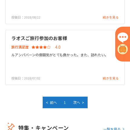
25
26
27
28
29
30
31
投稿日：2018/08/22
続きを見る
8
8月未定
2027年
月
ラオスご旅行参加のお客様
1
2
3
4
5
6
7
旅行満足度
8
9
10
11
12
13
14
ルアンパバーンの雰囲気がとても良かった。また、訪れたい。
15
16
17
18
19
20
21
22
23
24
25
26
27
28
投稿日：2018/07/02
続きを見る
29
30
31
9
9月未定
2027年
月
<
>
前へ
1
次へ
1
2
3
4
5
6
7
8
9
10
11
特集・キャンペーン
一覧を見る