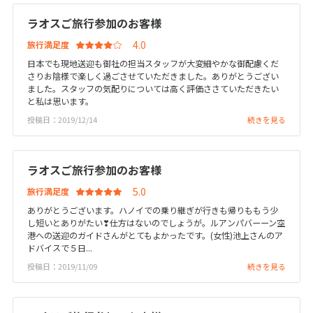
20
21
22
23
24
25
26
ラオスご旅行参加のお客様
27
28
29
30
31
旅行満足度
日本でも現地送迎も御社の担当スタッフが大変細やかな御配慮くだ
1
さりお陰様で楽しく過ごさせていただきました。ありがとうござい
1月未定
2027年
月
ました。スタッフの気配りについては高く評価ささていただきたい
と私は思います。
1
2
投稿日：2019/12/14
続きを見る
3
4
5
6
7
8
9
10
11
12
13
14
15
16
ラオスご旅行参加のお客様
17
18
19
20
21
22
23
旅行満足度
24
25
26
27
28
29
30
ありがとうございます。ハノイでの乗り継ぎが行きも帰りももう少
31
し短いとありがたい❣仕方はないのでしょうが。ルアンパバーーン空
港への送迎のガイドさんがとてもよかったです。(女性)池上さんのア
ドバイスで５日...
投稿日：2019/11/09
続きを見る
2
2月未定
2027年
月
1
2
3
4
5
6