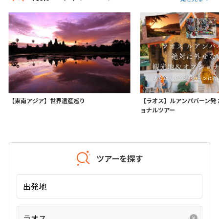
12
13
14
15
16
17
18
19
20
21
22
23
24
25
26
27
28
29
30
10
10月未定
2027年
月
1
2
【東南アジア】世界遺産巡り
【ラオス】ルアンパバーン発
3
4
5
6
7
8
9
ョナルツアー
10
11
12
13
14
15
16
17
18
19
20
21
22
23
24
25
26
27
28
29
30
ツアーを探す
31
出発地
11
11月未定
2027年
月
ラオス