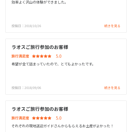
効率よく沢山の体験ができました。
6
6月未定
2027年
月
投稿日：2018/10/26
続きを見る
1
2
3
4
5
6
7
8
9
10
11
12
ラオスご旅行参加のお客様
13
14
15
16
17
18
19
旅行満足度
20
21
22
23
24
25
26
希望が全て詰まっていたので、とてもよかったです。
27
28
29
30
投稿日：2018/09/06
7
続きを見る
7月未定
2027年
月
1
2
3
ラオスご旅行参加のお客様
4
5
6
7
8
9
10
旅行満足度
11
12
13
14
15
16
17
それぞれの現地送迎ガイドさんからもらえるお土産がよかった！
18
19
20
21
22
23
24