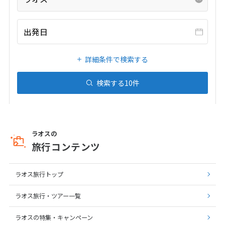
1
2
3
4
5
6
7
8
9
10
11
12
13
出発日
14
15
16
17
18
19
20
21
22
23
24
25
26
27
詳細条件で検索する
28
29
30
検索する
10
件
12
12月未定
2027年
月
1
2
3
4
ラオスの
旅行コンテンツ
5
6
7
8
9
10
11
12
13
14
15
16
17
18
ラオス旅行トップ
19
20
21
22
23
24
25
26
27
28
29
30
31
ラオス旅行・ツアー一覧
ラオスの特集・キャンペーン