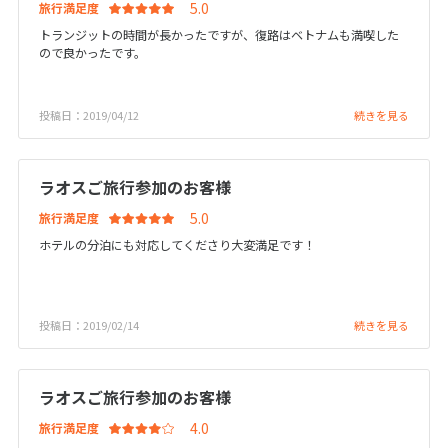
旅行満足度
1
2
3
トランジットの時間が長かったですが、復路はベトナムも満喫した
ので良かったです。
4
5
6
7
8
9
10
11
12
13
14
15
16
17
投稿日：2019/04/12
続きを見る
18
19
20
21
22
23
24
25
26
27
28
29
30
ラオスご旅行参加のお客様
旅行満足度
5
5月未定
2027年
月
ホテルの分泊にも対応してくださり大変満足です！
1
2
3
4
5
6
7
8
投稿日：2019/02/14
続きを見る
9
10
11
12
13
14
15
16
17
18
19
20
21
22
ラオスご旅行参加のお客様
23
24
25
26
27
28
29
旅行満足度
30
31