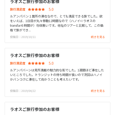
ラオスご旅行参加のお客様
7
8
9
10
11
12
13
旅行満足度
14
15
16
17
18
19
20
ルアンパバン１箇所の滞在なので、とても満足できる旅でした。欲
をいえば、1日目が丸々移動12時間なので（ハノイ⇨ラオスの
21
22
23
24
25
26
27
transfar６時間が）勿体無いです。他社のツアーと比較して、この価
28
格で旅ができ...
投稿日：2019/10/11
続きを見る
3
3月未定
2027年
月
ラオスご旅行参加のお客様
1
2
3
4
5
6
旅行満足度
7
8
9
10
11
12
13
ルアンパバーンは見所満載の魅力的な街でした。1週間ほど滞在した
いところでした。トランジットの待ち時間が長いので次回はハノイ
14
15
16
17
18
19
20
かバンコクに滞在して向かうことも考えたいです。
21
22
23
24
25
26
27
投稿日：2019/04/22
続きを見る
28
29
30
31
ラオスご旅行参加のお客様
4
4月未定
2027年
月