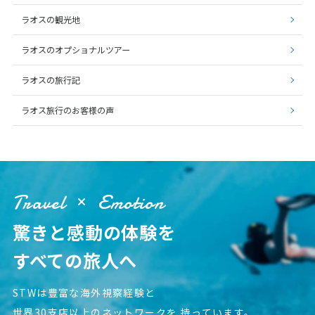
1
1月未定
2028年
月
ラオスの観光地
1
ラオスのオプショナルツアー
2
3
4
5
6
7
8
ラオスの旅行記
9
10
11
12
13
14
15
16
17
18
19
20
21
22
ラオス旅行のお客様の声
23
24
25
26
27
28
29
30
31
Travel
Emotion
2
2月未定
2028年
月
驚きと感動の体験を
1
2
3
4
5
すべての旅人へ
6
7
8
9
10
11
12
13
14
15
16
17
18
19
STWは豊富な海外視察経験と
20
21
22
23
24
25
26
世界30支店以上のネットワークを
持っています。