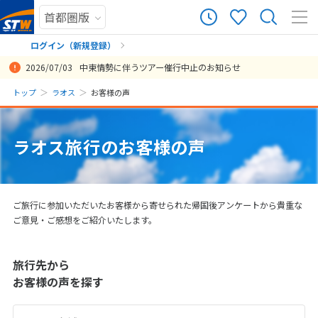
10
ツアー件数
件
ログイン（新規登録）
2026/07/03
中東情勢に伴うツアー催行中止のお知らせ
× カレンダーを閉じる
まだ履歴がありません
トップ
ラオス
お客様の声
ラオスで滞在中案内していただいたガイドさんにとても満足していま
ベトナムでの時間もラオスでの時間も楽しめて良いスケジュールだっ
ハノイはそれぞれ2，3回目でした。とても自由に過ごせて満足でした
日本でも現地送迎も御社の担当スタッフが大変細やかな御配慮くださ
ありがとうございます。ハノイでの乗り継ぎが行きも帰りももう少し
ルアンパバン１箇所の滞在なので、とても満足できる旅でした。欲を
ルアンパバーンは見所満載の魅力的な街でした。1週間ほど滞在したい
トランジットの時間が長かったですが、復路はベトナムも満喫したの
ホテルの分泊にも対応してくださり大変満足です！
効率よく沢山の体験ができました。
希望が全て詰まっていたので、とてもよかったです。
それぞれの現地送迎ガイドさんからもらえるお土産がよかった！
ルアンパバーンの雰囲気がとても良かった。また、訪れたい。
日
月
火
水
木
金
土
す。 同行者が体調不良になりましたが、観光や食事に参加できる、で
た。ラオスではホテルも変えて街の違った雰囲気を感じることができ
が、以前訪れた時に比べて、かなり騒々しくなったような感じがしま
りお陰様で楽しく過ごさせていただきました。ありがとうございまし
短いとありがたい❣仕方はないのでしょうが。ルアンパバーーン空港
いえば、1日目が丸々移動12時間なので（ハノイ⇨ラオスのtransfar６
ところでした。トランジットの待ち時間が長いので次回はハノイかバ
で良かったです。
まだ登録がありません
投稿日：2019/02/14
投稿日：2018/10/26
投稿日：2018/09/06
投稿日：2018/08/22
投稿日：2018/07/02
きない等に タイムリーに対応していただきました。
たのも良かった。空港送迎の現地人もとても親切で気持ちが良い旅と
した。でも経済発展著しくとのことで、これも仕方ないのかなとも思
た。スタッフの気配りについては高く評価ささていただきたいと私は
への送迎のガイドさんがとてもよかったです。(女性)池上さんのアドバ
時間が）勿体無いです。他社のツアーと比較して、この価格で旅がで
ンコクに滞在して向かうことも考えたいです。
8
ラオス旅行のお客様の声
投稿日：2019/04/12
8月未定
2026年
月
なった。
いました。ルアンパバーンは初めてでした。ガイドさんがついてくだ
思います。
イスで５日の方にしてよかった。ゆっくりすることができました。池
き、満足でした。
投稿日：2026/05/09
投稿日：2019/04/22
さったので、安心して見学やお買い物ができました。地元の人たちも
上さんにも感謝です。またお願いします。非常に人もやさしく治安の
投稿日：2025/11/13
投稿日：2019/12/14
投稿日：2019/10/11
1
親切で、またいつか訪れたいと思わされる街でした。
よく食べ物も日本人に会うと思います、もっとＰＲしてください。シ
ニアのフリイーでもいいかと思います。
2
3
4
5
6
7
8
投稿日：2024/06/18
ご旅行に参加いただいたお客様から寄せられた帰国後アンケートから貴重な
投稿日：2019/11/09
9
10
11
12
13
14
15
ご意見・ご感想をご紹介いたします。
16
17
18
19
20
21
22
旅行先から
23
24
25
26
27
28
29
お客様の声を探す
30
31