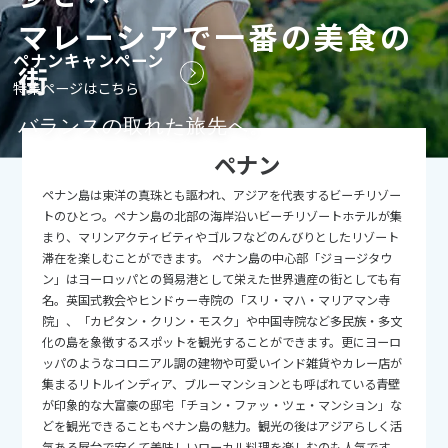
マレーシアで一番の美食の
9
9月未定
2026年
月
ペナンキャンペーン
街
1
2
3
4
5
特集ページはこちら
6
7
8
9
10
11
12
バランスの取れた旅先へ。
13
14
15
16
17
18
19
ペナン
20
21
22
23
24
25
26
ペナン島は東洋の真珠とも謳われ、アジアを代表するビーチリゾー
27
28
29
30
トのひとつ。ペナン島の北部の海岸沿いビーチリゾートホテルが集
まり、マリンアクティビティやゴルフなどのんびりとしたリゾート
滞在を楽しむことができます。 ペナン島の中心部「ジョージタウ
10
10月未定
2026年
月
ン」はヨーロッパとの貿易港として栄えた世界遺産の街としても有
名。英国式教会やヒンドゥー寺院の「スリ・マハ・マリアマン寺
1
2
3
院」、「カピタン・クリン・モスク」や中国寺院など多民族・多文
化の島を象徴するスポットを観光することができます。更にヨーロ
4
5
6
7
8
9
10
ッパのようなコロニアル調の建物や可愛いインド雑貨やカレー店が
11
12
13
14
15
16
17
集まるリトルインディア、ブルーマンションとも呼ばれている青壁
が印象的な大富豪の邸宅「チョン・ファッ・ツェ・マンション」な
18
19
20
21
22
23
24
どを観光できることもペナン島の魅力。観光の後はアジアらしく活
気ある屋台で安くて美味しいローカル料理を楽しむのも人気です。