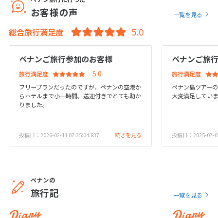
1
2
3
4
5
6
お客様の声
一覧を見る
7
8
9
10
11
12
13
総合旅行満足度
14
15
16
17
18
19
20
21
22
23
24
25
26
27
ペナンご旅行参加のお客様
ペナンご旅
28
29
30
旅行満足度
旅行満足度
フリープランだったのですが、ペナンの空港か
ペナン島ツアー
らホテルまで小一時間。送迎付きでとても助か
大変満足していま
12
りました。
12月未定
2027年
月
1
2
3
4
投稿日：2026-02-11 07:35:04.837
続きを見る
投稿日：2025-07-02 
5
6
7
8
9
10
11
12
13
14
15
16
17
18
19
20
21
22
23
24
25
ペナンの
26
27
28
29
30
31
旅行記
一覧を見る
Diary
Diary