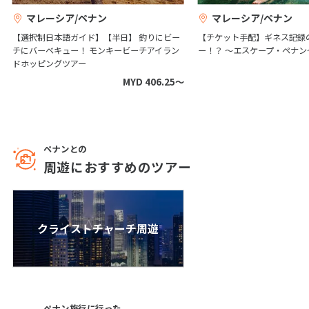
12
13
14
15
16
17
18
マレーシア/ペナン
マレーシア/ペナン
19
20
21
22
23
24
25
【選択制日本語ガイド】【半日】 釣りにビー
【チケット手配】ギネス記録
26
27
28
29
30
チにバーベキュー！ モンキービーチアイラン
ー！？ ～エスケープ・ペナン
ドホッピングツアー
MYD 406.25〜
10
10月未定
2027年
月
1
2
ペナンとの
3
4
5
6
7
8
9
周遊におすすめのツアー
10
11
12
13
14
15
16
17
18
19
20
21
22
23
24
25
26
27
28
29
30
クライストチャーチ周遊
31
11
11月未定
2027年
月
ペナン旅行に行った