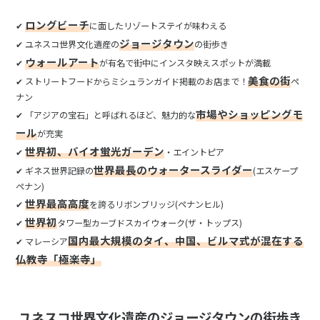
ロングビーチ
✔
に面したリゾートステイが味わえる
ジョージタウン
✔
ユネスコ世界文化遺産の
の街歩き
ウォールアート
✔
が有名で街中にインスタ映えスポットが満載
美食の街
✔
ストリートフードからミシュランガイド掲載のお店まで！
ペ
ナン
市場やショッピングモ
✔
「アジアの宝石」と呼ばれるほど、魅力的な
ール
が充実
世界初、バイオ蛍光ガーデン
✔
・エイントピア
世界最長のウォータースライダー
✔
ギネス世界記録の
(エスケープ
ペナン)
世界最高高度
✔
を誇るリボンブリッジ(ペナンヒル)
世界初
✔
タワー型カーブドスカイウォーク(ザ・トップス)
国内最大規模のタイ、中国、ビルマ式が混在する
✔
マレーシア
仏教寺「極楽寺」
ユネスコ世界文化遺産のジョージタウンの街歩き