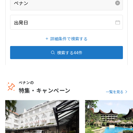
ペナン
20
21
22
23
24
25
26
27
28
29
30
31
出発日
1
1月未定
2027年
月
詳細条件で検索する
1
2
検索する
44
件
3
4
5
6
7
8
9
10
11
12
13
14
15
16
17
18
19
20
21
22
23
ペナンの
24
25
26
27
28
29
30
特集・キャンペーン
一覧を見る
31
2
2月未定
2027年
月
1
2
3
4
5
6