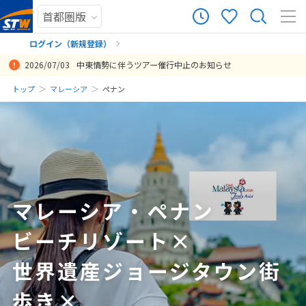
44
ツアー件数
件
ログイン（新規登録）
2026/07/03
中東情勢に伴うツアー催行中止のお知らせ
× カレンダーを閉じる
まだ履歴がありません
トップ
マレーシア
ペナン
フリープランだったのですが、ペナンの空港からホテルまで小一時
ペナン島ツアーの数がない中、他社より格安で大変満足しています。
コロナで行けなかった海外旅行がやっと実現できて、本当に嬉しかっ
まずはビジネスクラス最高！この値段でフルフラットに乗れたのはよ
送迎付きにしていて本当に楽でした。現地でも、連絡がつくガイドが
もともと予定の2ヶ月前の予約ということもあり、残り1枠の中の飛び
日
月
火
水
木
金
土
間。送迎付きでとても助かりました。
たです。3年前に計画していたので、すべてのミッションをクリアでき
かった。
いるだけで、安心感が違いました。
込みでしたが、非常に満足したツアーをおくれました！
まだ登録がありません
投稿日：2025-07-02 05:34:13.248
ました。特にジョージタウンのコムタの69階の展望とガラスの床を歩
8
投稿日：2026-02-11 07:35:04.837
投稿日：2020-02-16 03:36:04
投稿日：2019-01-05 05:09:15
投稿日：2019-01-05 03:14:00
8月未定
2026年
月
くスカイウォークは良かったです。それとこの建物の中にジュラシッ
クパークがあり、動く恐竜がリアルで面白いです。私達は二人ともシ
1
ニアですので、子供料金で入れました。 気候も晴天で、朝晩は23度と
涼しいし、昼間は30度でもカラッとしていて過ごしやすいです。屋台
2
3
4
5
6
7
8
のフードコートがたくさんあり、安くて美味しいです。 ただバツーフ
マレーシア・ペナン
9
10
11
12
13
14
15
ェリンギはコロナの影響でレストランは廃棄しているところがありま
した。市営バスでいろいろ行けて便利でした。バス代は一人50円くら
ビーチリゾート×
16
17
18
19
20
21
22
いで安いです。他の旅行会社ではペナン島を扱っていないため、特別
23
24
25
26
27
28
29
にこのツアーを作っていただいて本当に感謝しています。楽しい時間
世界遺産ジョージタウン街
をありがとうございます。
30
31
歩き×
投稿日：2023-01-02 04:19:24.998