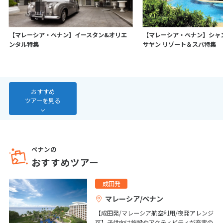
7
8
9
10
11
12
13
14
15
16
17
18
19
20
【マレーシア・ペナン】イースタン&オリエ
【マレーシア・ペナン】シャ
21
22
23
24
25
26
27
ンタル特集
サヤン リゾート＆スパ特集
28
3
おすすめ
3月未定
2027年
月
ツアーを見る
1
2
3
4
5
6
7
8
9
10
11
12
13
14
15
16
17
18
19
20
ペナンの
おすすめツアー
21
22
23
24
25
26
27
28
29
30
31
成田発
マレーシア/ペナン
4
【成田発/マレーシア航空利用/夜発アレンジ
4月未定
2027年
月
可】子供向け施設やアクティビティが充実の