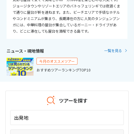
25
26
27
28
29
30
31
ジョージタウンやリゾートエリアのバトゥフェリンギでは夜遅くま
で通りに屋台が軒を連ねます。また、ビーチエリアで手頃なホテル
やコンドミニアムが集まり、長期滞在の方に人気のタンジュンブン
11
11月未定
2026年
月
ガには、中華料理の屋台が集合しているガーニー・ドライブがあ
り、どこに滞在しても屋台を満喫できる島です。
1
2
3
4
5
6
7
8
9
10
11
12
13
14
ニュース・現地情報
一覧を見る
15
16
17
18
19
20
21
今月のオススメツアー
22
23
24
25
26
27
28
おすすめツアーランキングTOP10
29
30
12
12月未定
2026年
月
ツアーを探す
1
2
3
4
5
出発地
6
7
8
9
10
11
12
13
14
15
16
17
18
19