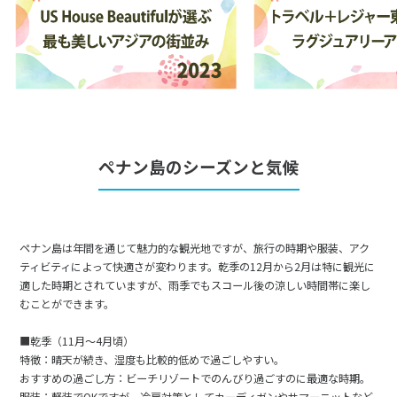
16
17
18
19
20
21
22
23
24
25
26
27
28
29
30
5
5月未定
2028年
月
ペナン島のシーズンと気候
1
2
3
4
5
6
7
8
9
10
11
12
13
14
15
16
17
18
19
20
ペナン島は年間を通じて魅力的な観光地ですが、旅行の時期や服装、アク
ティビティによって快適さが変わります。乾季の12月から2月は特に観光に
21
22
23
24
25
26
27
適した時期とされていますが、雨季でもスコール後の涼しい時間帯に楽し
28
29
30
31
むことができます。
■乾季（11月～4月頃）
6
特徴：晴天が続き、湿度も比較的低めで過ごしやすい。
6月未定
2028年
月
おすすめの過ごし方：ビーチリゾートでのんびり過ごすのに最適な時期。