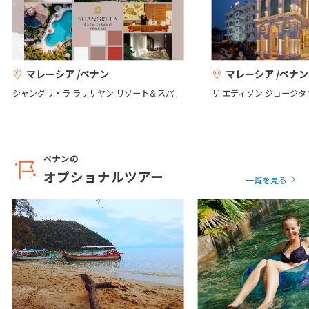
25
26
27
28
29
30
31
8
8月未定
2027年
月
マレーシア /ペナン
マレーシア /ペナン
シャングリ・ラ ラササヤン リゾート＆スパ
ザ エディソン ジョージタ
1
2
3
4
5
6
7
8
9
10
11
12
13
14
15
16
17
18
19
20
21
ペナンの
22
23
24
25
26
27
28
オプショナルツアー
一覧を見る
29
30
31
9
9月未定
2027年
月
1
2
3
4
5
6
7
8
9
10
11