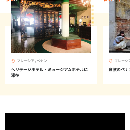
1
1月未定
2028年
月
1
2
3
4
5
6
7
8
9
10
11
12
13
14
15
16
17
18
19
20
21
22
23
24
25
26
27
28
29
マレーシア /ペナン
マレーシア
30
31
ヘリテージホテル・ミュージアムホテルに
食欲のペナ
滞在
2
2月未定
2028年
月
1
2
3
4
5
6
7
8
9
10
11
12
13
14
15
16
17
18
19
20
21
22
23
24
25
26