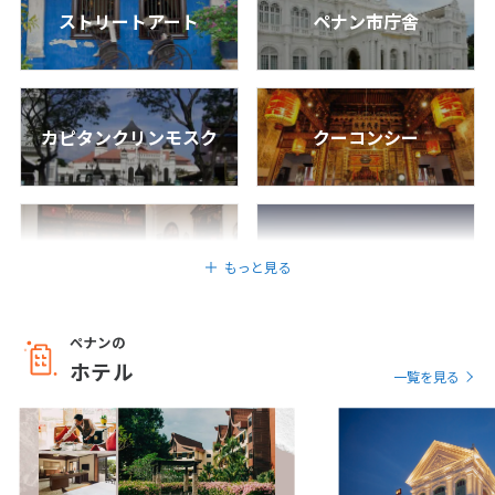
ストリートアート
ペナン市庁舎
6
6月未定
2027年
月
1
2
3
4
5
カピタンクリンモスク
クーコンシー
6
7
8
9
10
11
12
13
14
15
16
17
18
19
20
21
22
23
24
25
26
プラナカンマンション
ガーニードライブ
27
28
29
30
もっと見る
7
7月未定
2027年
月
ペナンの
ホテル
レッドガーデン
極楽寺
一覧を見る
1
2
3
4
5
6
7
8
9
10
11
12
13
14
15
16
17
バトゥフェリンギ
セントジョージ教会
18
19
20
21
22
23
24