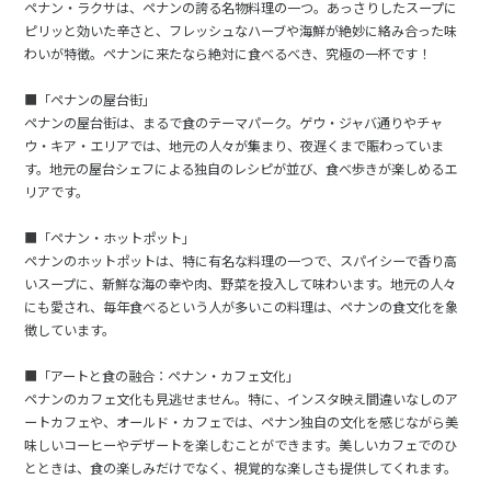
ペナン・ラクサは、ペナンの誇る名物料理の一つ。あっさりしたスープに
ピリッと効いた辛さと、フレッシュなハーブや海鮮が絶妙に絡み合った味
わいが特徴。ペナンに来たなら絶対に食べるべき、究極の一杯です！
■「ペナンの屋台街」
ペナンの屋台街は、まるで食のテーマパーク。ゲウ・ジャバ通りやチャ
ウ・キア・エリアでは、地元の人々が集まり、夜遅くまで賑わっていま
す。地元の屋台シェフによる独自のレシピが並び、食べ歩きが楽しめるエ
リアです。
■「ペナン・ホットポット」
ペナンのホットポットは、特に有名な料理の一つで、スパイシーで香り高
いスープに、新鮮な海の幸や肉、野菜を投入して味わいます。地元の人々
にも愛され、毎年食べるという人が多いこの料理は、ペナンの食文化を象
徴しています。
■「アートと食の融合：ペナン・カフェ文化」
ペナンのカフェ文化も見逃せません。特に、インスタ映え間違いなしのア
ートカフェや、オールド・カフェでは、ペナン独自の文化を感じながら美
味しいコーヒーやデザートを楽しむことができます。美しいカフェでのひ
とときは、食の楽しみだけでなく、視覚的な楽しさも提供してくれます。