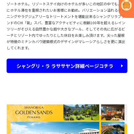
ゾートホテル。リゾートステイ向けのホテルが多いこの地区の中でも、特
にホテル滞在を重視されたいお客様にお勧め。バリエーション溢れるダイ
ニングやラグジュアリーなトリートメントを堪能出来るシャングリラブラ
ンドのCHI「氣」スパ、豊富なアクティビティに樹齢100年を超えるレイン
ツリーがそびえる自然豊かな庭や大きなプール、そしてその先に広がるビ
ーチとリゾート内でゆったりとした休日をお楽しみ頂けます。尖った屋根
が特徴のミナンカバウ建築様式のデザインがマレーシアらしさを更に演出
してくれます。
シャングリ・ラ ラササヤン詳細ページコチラ