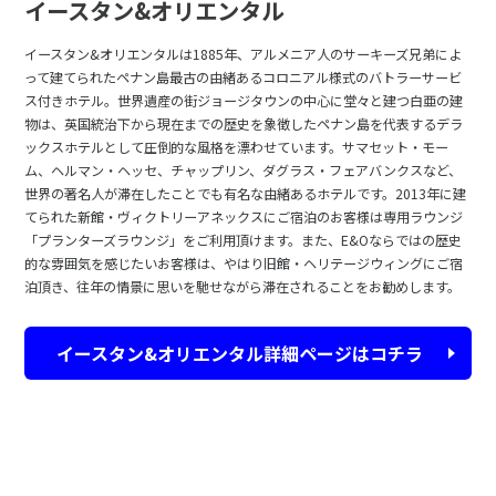
イースタン&オリエンタル
イースタン&オリエンタルは1885年、アルメニア人のサーキーズ兄弟によ
って建てられたペナン島最古の由緒あるコロニアル様式のバトラーサービ
ス付きホテル。世界遺産の街ジョージタウンの中心に堂々と建つ白亜の建
物は、英国統治下から現在までの歴史を象徴したペナン島を代表するデラ
ックスホテルとして圧倒的な風格を漂わせています。サマセット・モー
ム、ヘルマン・ヘッセ、チャップリン、ダグラス・フェアバンクスなど、
世界の著名人が滞在したことでも有名な由緒あるホテルです。2013年に建
てられた新館・ヴィクトリーアネックスにご宿泊のお客様は専用ラウンジ
「プランターズラウンジ」をご利用頂けます。また、E&Oならではの歴史
的な雰囲気を感じたいお客様は、やはり旧館・ヘリテージウィングにご宿
泊頂き、往年の情景に思いを馳せながら滞在されることをお勧めします。
イースタン&オリエンタル詳細ページはコチラ