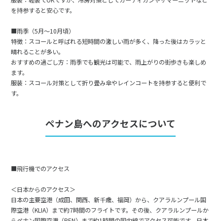
服装：軽装でOKですが、冷房対策としてカーディガンやサマーニットなど
1
2
3
を持参すると安心です。
4
5
6
7
8
9
10
■雨季（5月～10月頃）
11
12
13
14
15
16
17
特徴：スコールと呼ばれる短時間の激しい雨が多く、降った後はカラッと
18
19
20
21
22
23
24
晴れることが多い。
おすすめの過ごし方：雨季でも観光は可能で、雨上がりの街歩きも楽しめ
25
26
27
28
29
30
ます。
服装：スコール対策として折り畳み傘やレインコートを持参すると便利で
す。
7
7月未定
2028年
月
ペナン島へのアクセスについて
1
2
3
4
5
6
7
8
9
10
11
12
13
14
15
■飛行機でのアクセス
16
17
18
19
20
21
22
23
24
25
26
27
28
29
＜日本からのアクセス＞
日本の主要空港（成田、関西、新千歳、福岡）から、クアラルンプール国
30
31
際空港（KLIA）まで約7時間のフライトです。その後、クアラルンプールか
らペナン国際空港（PEN）まで約1時間の国内線でアクセス可能です。日本