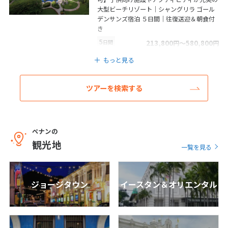
大型ビーチリゾート｜シャングリラ ゴール
1
2
3
デンサンズ宿泊 ５日間｜往復送迎＆朝食付
き
4
5
6
7
8
9
10
5
日間
213,800
〜580,800
円
円
11
12
13
14
15
16
17
もっと見る
18
19
20
21
22
23
24
25
26
27
28
29
30
ツアーを検索する
5
5月未定
2027年
月
ペナンの
1
観光地
一覧を見る
2
3
4
5
6
7
8
9
10
11
12
13
14
15
ジョージタウン
イースタン＆オリエンタル
16
17
18
19
20
21
22
23
24
25
26
27
28
29
30
31