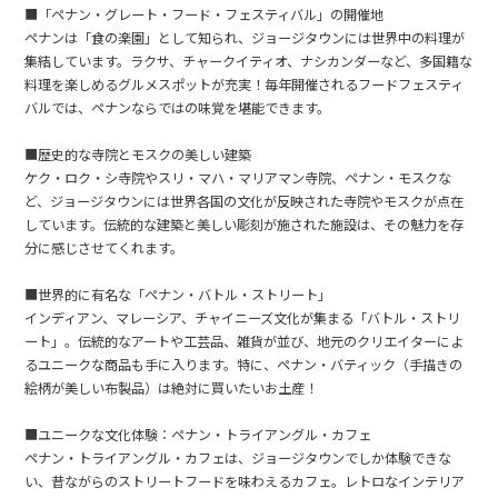
■「ペナン・グレート・フード・フェスティバル」の開催地
ペナンは「食の楽園」として知られ、ジョージタウンには世界中の料理が
集結しています。ラクサ、チャークイティオ、ナシカンダーなど、多国籍な
料理を楽しめるグルメスポットが充実！毎年開催されるフードフェスティ
バルでは、ペナンならではの味覚を堪能できます。
■歴史的な寺院とモスクの美しい建築
ケク・ロク・シ寺院やスリ・マハ・マリアマン寺院、ペナン・モスクな
ど、ジョージタウンには世界各国の文化が反映された寺院やモスクが点在
しています。伝統的な建築と美しい彫刻が施された施設は、その魅力を存
分に感じさせてくれます。
■世界的に有名な「ペナン・バトル・ストリート」
インディアン、マレーシア、チャイニーズ文化が集まる「バトル・ストリ
ート」。伝統的なアートや工芸品、雑貨が並び、地元のクリエイターによ
るユニークな商品も手に入ります。特に、ペナン・バティック（手描きの
絵柄が美しい布製品）は絶対に買いたいお土産！
■ユニークな文化体験：ペナン・トライアングル・カフェ
ペナン・トライアングル・カフェは、ジョージタウンでしか体験できな
い、昔ながらのストリートフードを味わえるカフェ。レトロなインテリア