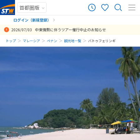
ログイン（新規登録）
2026/07/03
中東情勢に伴うツアー催行中止のお知らせ
まだ履歴がありません
トップ
マレーシア
ペナン
観光地一覧
バトゥフェリンギ
まだ登録がありません