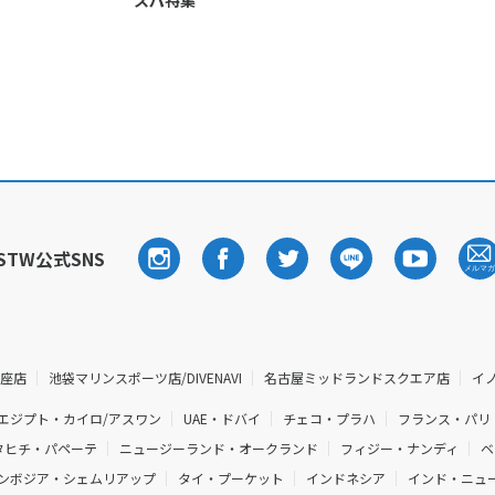
スパ特集
STW公式SNS
銀座店
池袋マリンスポーツ店/DIVENAVI
名古屋ミッドランドスクエア店
イ
エジプト・カイロ/アスワン
UAE・ドバイ
チェコ・プラハ
フランス・パリ
タヒチ・パペーテ
ニュージーランド・オークランド
フィジー・ナンディ
ベ
ンボジア・シェムリアップ
タイ・プーケット
インドネシア
インド・ニュー