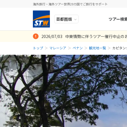
海外旅行・海外ツアー世界29カ国でご旅行をサポート
ツアー検
2026/07/03
中東情勢に伴うツアー催行中止の
ヨーロッパ
人気のテーマ
イタリア
秋旅
トップ
マレーシア
ペナン
観光地一覧
カピタン
中近東・トルコ
お得な旅
ドイツ
年末年始
アフリカ
誰と行く？
ベルギー
アジア
目的
スイス
ロシア・中央アジア
ポーランド
アメリカ・カナダ
スウェーデ
中南米・カリブ海
ラトビア
モルディブ・他インド洋
スロヴェニ
太平洋地域
北マケドニ