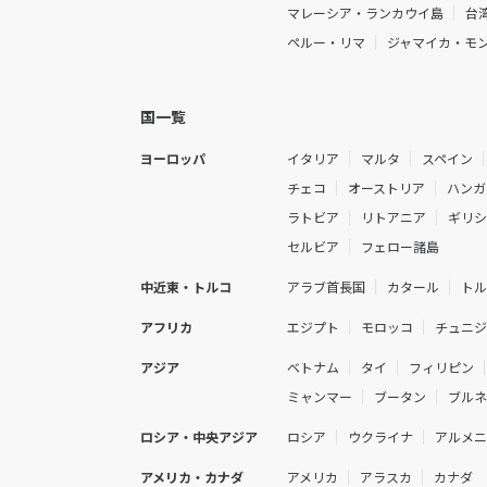
マレーシア・ランカウイ島
台
ペルー・リマ
ジャマイカ・モ
国一覧
ヨーロッパ
イタリア
マルタ
スペイン
チェコ
オーストリア
ハンガ
ラトビア
リトアニア
ギリ
セルビア
フェロー諸島
中近東・トルコ
アラブ首長国
カタール
ト
アフリカ
エジプト
モロッコ
チュニ
アジア
ベトナム
タイ
フィリピン
ミャンマー
ブータン
ブル
ロシア・中央アジア
ロシア
ウクライナ
アルメ
アメリカ・カナダ
アメリカ
アラスカ
カナダ