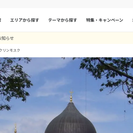
索
エリアから探す
テーマから探す
特集・キャンペーン
お知らせ
マルタ
冬旅
スペイン
ゴールデンウィー
クリンモスク
フランス
夏旅
モナコ
ルクセンブルク
イギリス
チェコ
オーストリア
スロヴァキア
アイスランド
ン
デンマーク
ノルウェー
リトアニア
ギリシャ
ア
モンテネグロ
ブルガリア
ア
ボスニア・ヘルツェゴビナ
セルビア