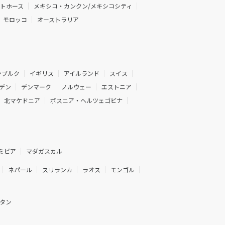
イトホース
メキシコ・カンクン/メキシコシティ
モロッコ
オーストラリア
ンブルク
イギリス
アイルランド
スイス
デン
デンマーク
ノルウェー
エストニア
北マケドニア
ボスニア・ヘルツェゴビナ
ミビア
マダガスカル
ネパール
スリランカ
ラオス
モンゴル
タン