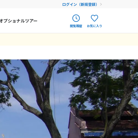
ログイン（新規登録）
オプショナルツアー
閲覧履歴
お気に入り
ク
ポルトガル
春旅
オランダ
アイルランド
まだ履歴がありません
まだ登録がありません
ハンガリー
フィンランド
エストニア
クロアチア
ルーマニア
フェロー諸島