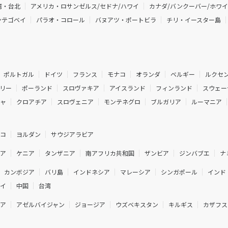
湾・台北
アメリカ・ロサンゼルス/セドナ/ハワイ
カナダ/バンクーバー/ホワ
ンテゴベイ
パラオ・コロール
バヌアツ・ポートビラ
チリ・イースター島
ポルトガル
ドイツ
フランス
モナコ
オランダ
ベルギー
ルクセ
リー
ポーランド
スロヴァキア
アイスランド
フィンランド
スウェー
シャ
クロアチア
スロヴェニア
モンテネグロ
ブルガリア
ルーマニア
ルコ
ヨルダン
サウジアラビア
ジア
ケニア
タンザニア
南アフリカ共和国
ザンビア
ジンバブエ
ナ
カンボジア
バリ島
インドネシア
マレーシア
シンガポール
インド
ネイ
中国
台湾
ニア
アゼルバイジャン
ジョージア
ウズベキスタン
キルギス
カザフス