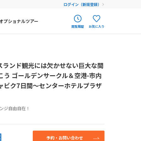
ログイン（新規登録）
オプショナルツアー
閲覧履歴
お気に入り
ク
ポルトガル
春旅
オランダ
せん。お気軽にご
スランド観光には欠かせない巨大な間
アイルランド
まだ履歴がありません
まだ登録がありません
してください。
う ゴールデンサークル＆空港-市内
ハンガリー
ャビク7日間～センターホテルプラザ
フィンランド
込み
エストニア
ンジ自由自在！
クロアチア
ルーマニア
円
フェロー諸島
予約・お問い合わせ