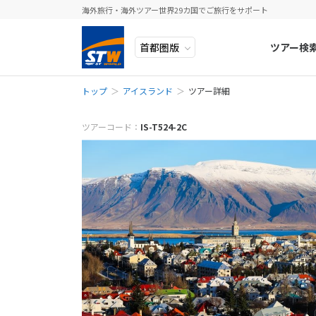
海外旅行・海外ツアー世界29カ国でご旅行をサポート
ツアー検
トップ
アイスランド
ツアー詳細
ヨーロッパ
人気のテーマ
イタリア
秋旅
メールでお問
中近東・トルコ
お得な旅
ドイツ
年末年始
ツアーコード：
IS-T524-2C
※ご予約・お問
予約・お問い合
アフリカ
誰と行く？
ベルギー
※該当ツアーを
アジア
目的
スイス
ロシア・中央アジア
ポーランド
予
アメリカ・カナダ
スウェーデ
中南米・カリブ海
ラトビア
お電話でお問
モルディブ・他インド洋
スロヴェニ
お電話の際にツ
太平洋地域
北マケドニ