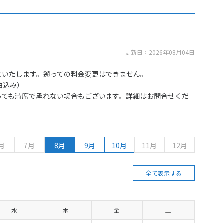
更新日：2026年08月04日
といたします。遡っての料金変更はできません。
油込み）
っても満席で承れない場合もございます。詳細はお問合せくだ
月
7月
8月
9月
10月
11月
12月
全て表示する
水
木
金
土