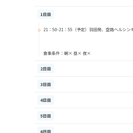
1日目
21：50-21：55（予定）羽田発、空路ヘルシン
食事条件：朝× 昼× 夜×
2日目
3日目
4日目
5日目
6日目