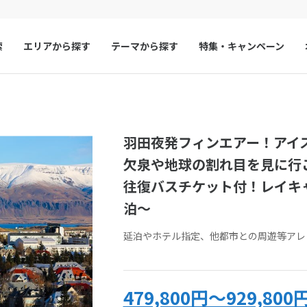
索
エリアから探す
テーマから探す
特集・キャンペーン
マルタ
冬旅
スペイン
ゴールデンウィー
い合わせ
フランス
夏旅
モナコ
い合わせフォームをお送りいただいた時点で、キャンセル料は発生しま
羽田夜発フィンエアー！アイ
わせください。
ルクセンブルク
イギリス
ご予約・お問い合わせいただく前に、ツアー画面をキャプチャして保存
欠泉や地球の割れ目を見に行こ
チェコ
オーストリア
往復バスチケット付！レイキ
スロヴァキア
アイスランド
約・お問い合わせ
来店予約の申し
泊～
ン
デンマーク
ノルウェー
延泊やホテル指定、他都市との周遊等アレ
リトアニア
ギリシャ
い合わせ
ア
モンテネグロ
ブルガリア
アーコード
IS-T524-2C
をお伝えください
479,800円～929,800
ア
ボスニア・ヘルツェゴビナ
セルビア