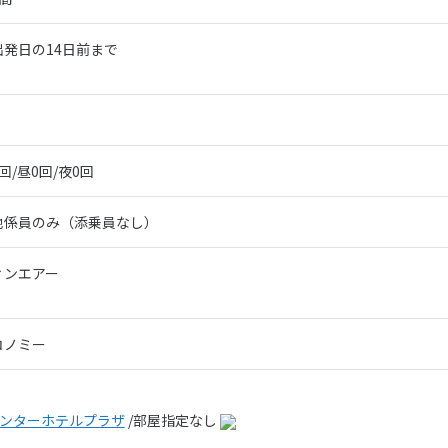
出発日の14日前まで
回/昼0回/夜0回
地係員のみ（添乗員なし）
ィンエアー
コノミー
ンターホテルプラザ
/部屋指定なし