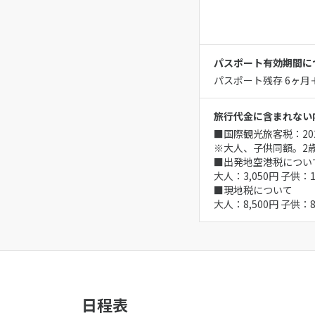
パスポート有効期間に
パスポート残存 6ヶ
旅行代金に含まれない
■国際観光旅客税：202
※大人、子供同額。2
■出発地空港税につい
大人：3,050円 子供
■現地税について
大人：8,500円 子供
日程表