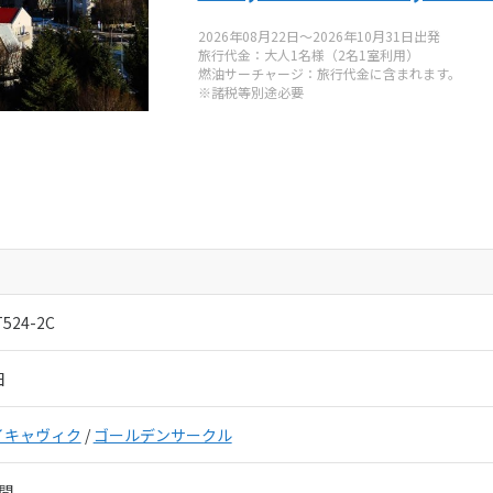
トラベルセンター
2026年08月22日～2026年10月31日出発
旅行代金：大人1名様（2名1室利用）
050-5530-6744
燃油サーチャージ：旅行代金に含まれます。
※諸税等別途必要
:00-19:00
取扱管理者：
秋田健三郎・小圷孝幸
T524-2C
田
イキャヴィク
/
ゴールデンサークル
間