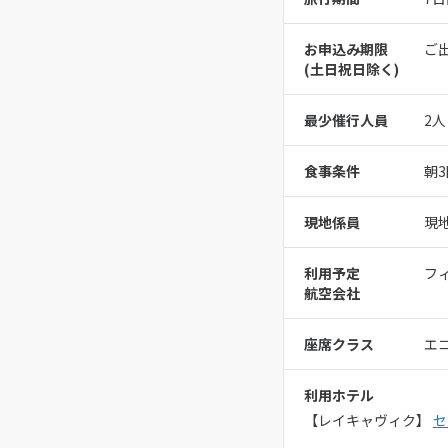
お申込み期限
ご
(⼟⽇祝⽇除く)
最少催行人員
2人
食事条件
朝3
現地係員
現
利用予定
フ
航空会社
座席クラス
エ
利用ホテル
【レイキャヴィク】
セ