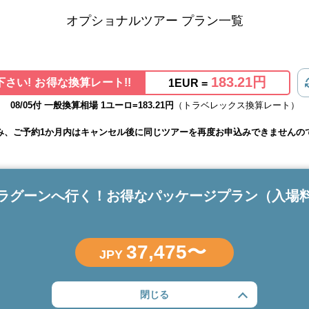
オプショナルツアー プラン一覧
183.21円
さい! お得な換算レート!!
1EUR =
08/05付 一般換算相場 1ユーロ=183.21円
（トラベレックス換算レート）
み、ご予約1か月内はキャンセル後に同じツアーを再度お申込みできませんの
ラグーンへ行く！お得なパッケージプラン（入場
37,475〜
JPY
閉じる