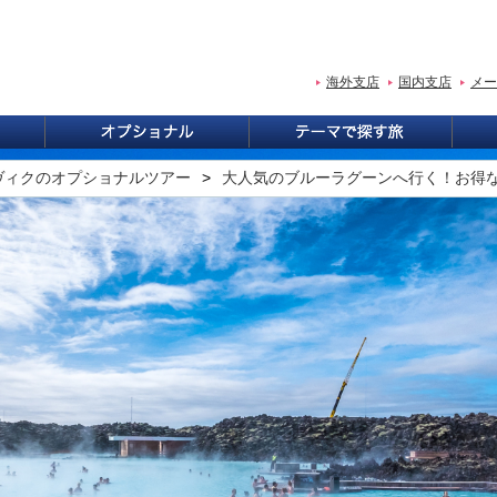
海外支店
国内支店
メー
ヴィクのオプショナルツアー
大人気のブルーラグーンへ行く！お得