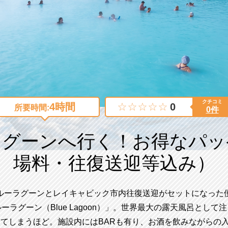
クチコミ
4時間
0
所要時間:
0件
ラグーンへ行く！お得なパッ
場料・往復送迎等込み）
ルーラグーンとレイキャビック市内往復送迎がセットになった
ラグーン（Blue Lagoon）」。世界最大の露天風呂とし
ってしまうほど。施設内にはBARも有り、お酒を飲みながらの