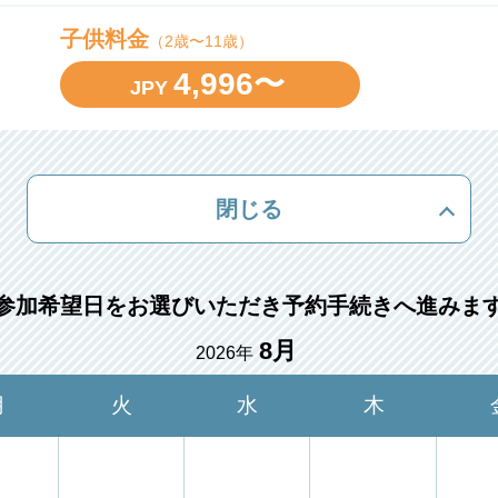
子供料金
（2歳〜11歳）
4,996〜
JPY
閉じる
参加希望日をお選びいただき予約手続きへ進みま
8月
2026年
月
火
水
木