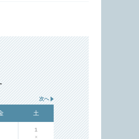
す
次へ
金
土
1
×