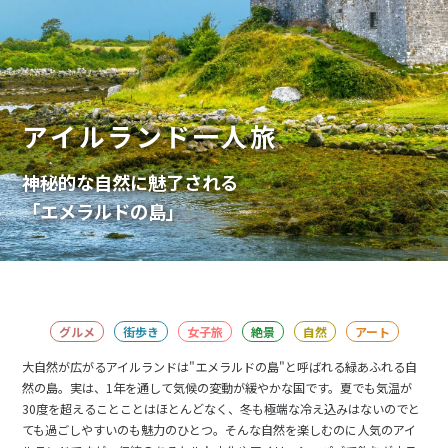
アイルランド一人旅
神秘的な自然に魅了される
「エメラルドの島」
グルメ
街歩き
女子旅
絶景
自然
アート
大自然が広がるアイルランドは"エメラルドの島"と呼ばれる緑あふれる自
然の島。実は、1年を通して気候の変動が緩やかな国です。夏でも気温が
30度を超えることことはほとんどなく、冬も極端な冷え込みはないのでと
ても過ごしやすいのも魅力のひとつ。そんな自然を楽しむのに人気のアイ