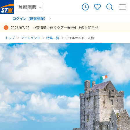
ログイン（新規登録）
2026/07/03
中東情勢に伴うツアー催行中止のお知らせ
まだ履歴がありません
トップ
アイルランド
特集一覧
アイルランド一人旅
まだ登録がありません