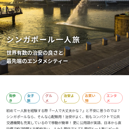
シンガポール一人旅
世界有数の治安の良さと
最先端のエンタメシティー
街歩
女子
グル
治安よ
お買い
エンタ
き
旅
メ
し
物
メ
初めて一人旅を経験する際『一人で大丈夫かな？』と不安に思うのでは？
シンガポールなら、そんな心配無用！治安がよく、街もコンパクトで公共
交通機関も充実しているので移動が簡単！ 更に公用語が英語、日本から直
行便で約7時間と比較的近い、人々も親日でとても親切と一人旅にピッタ