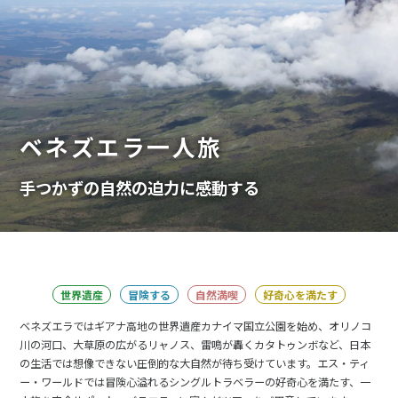
ベネズエラ一人旅
手つかずの自然の迫力に感動する
世界遺産
冒険する
自然満喫
好奇心を満たす
ベネズエラではギアナ高地の世界遺産カナイマ国立公園を始め、オリノコ
川の河口、大草原の広がるリャノス、雷鳴が轟くカタトゥンボなど、日本
の生活では想像できない圧倒的な大自然が待ち受けています。エス・ティ
ー・ワールドでは冒険心溢れるシングルトラベラーの好奇心を満たす、一