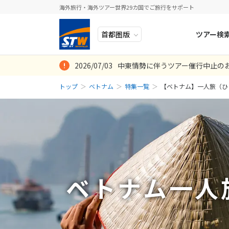
海外旅行・海外ツアー世界29カ国でご旅行をサポート
ツアー検
2026/07/03
中東情勢に伴うツアー催行中止の
ヨーロッパ
人気のテーマ
イタリア
秋旅
トップ
ベトナム
特集一覧
【ベトナム】一人旅（ひ
中近東・トルコ
お得な旅
ドイツ
年末年始
アフリカ
誰と行く？
ベルギー
アジア
目的
スイス
ロシア・中央アジア
ポーランド
アメリカ・カナダ
スウェーデ
ベトナム一人
中南米・カリブ海
ラトビア
モルディブ・他インド洋
スロヴェニ
太平洋地域
北マケドニ