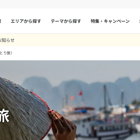
索
エリアから探す
テーマから探す
特集・キャンペーン
お知らせ
マルタ
冬旅
スペイン
ゴールデンウィー
とり旅）
フランス
夏旅
モナコ
ルクセンブルク
イギリス
チェコ
オーストリア
スロヴァキア
アイスランド
ン
デンマーク
ノルウェー
旅
リトアニア
ギリシャ
ア
モンテネグロ
ブルガリア
ア
ボスニア・ヘルツェゴビナ
セルビア