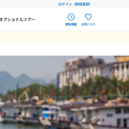
ログイン（新規登録）
オプショナルツアー
閲覧履歴
お気に入り
ク
ポルトガル
春旅
オランダ
アイルランド
まだ履歴がありません
まだ登録がありません
ハンガリー
フィンランド
エストニア
クロアチア
ルーマニア
フェロー諸島