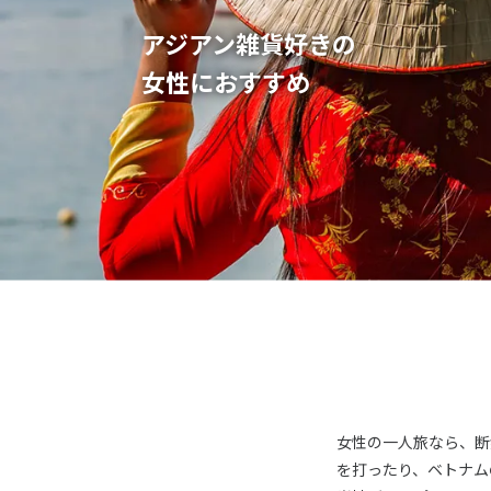
オセアニア
アジアン雑貨好きの
ハワイ
女性におすすめ
女性の一人旅なら、断
を打ったり、ベトナム