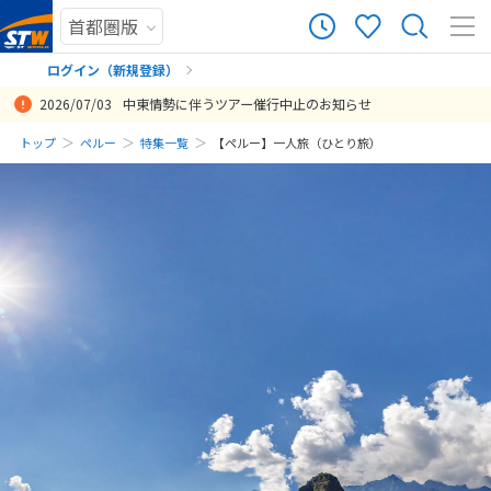
ログイン（新規登録）
2026/07/03
中東情勢に伴うツアー催行中止のお知らせ
まだ履歴がありません
トップ
ペルー
特集一覧
【ペルー】一人旅（ひとり旅）
まだ登録がありません