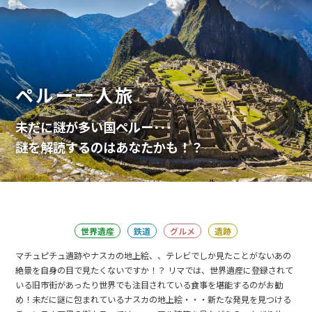
ペルー一人旅
未だに謎が多い国ペルー･･･
謎を解読するのはあなたかも！？
世界遺産
鉄道
グルメ
遺跡
マチュピチュ遺跡やナスカの地上絵、、テレビでしか見たことがないあの
絶景を自身の目で見たくないですか！？ リマでは、世界遺産に登録されて
いる旧市街があったり世界でも注目されている食事を堪能するのがお勧
め！未だに謎に包まれているナスカの地上絵・・・新たな発見を見つける