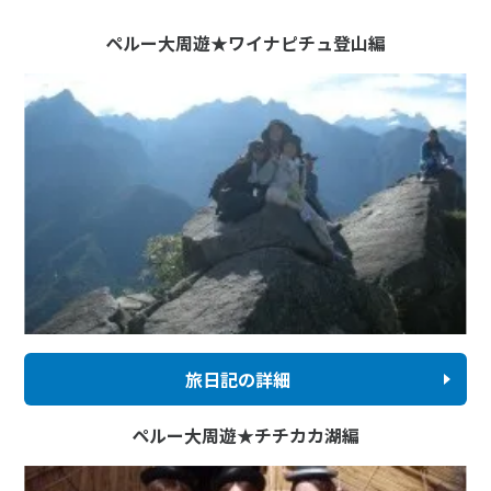
ペルー大周遊★ワイナピチュ登山編
旅日記の詳細
ペルー大周遊★チチカカ湖編