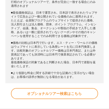
行程のオプショナルツアーで、条件が完全に一致する場合にのみ
適用されます
■最低価格保証は、日本で運営され、日本語で表示されたウェブサ
イトで広告および一般公開されている価格のみに適用されます。
たとえば、会員制プログラムのウェブサイトで提供された価格、
法人割引または法人価格、団体、ポイント プログラム、インセン
ティブ、会議、集会、オークションや類似の手続きで入手した価
格、あるいは一般に提供されていないクーポンやその他のキャン
ペーンを使用することでのみ利用できる価格は対象外です。
■価格の比較は日本円で行います。エス・ティー・ワールドの価格
はウェブサイトに表示している為替レートを元に日本円換算しま
す。比較対象のオプショナルツアー価格は日本円表記、または外
貨表記であっても決済時には日本円で換算表記されている必要が
あります。
最低価格保証の対象であると判断された場合、日本円で差額を返
金いたします。
■より低額な料金に関する詳細で十分な証拠のご呈示がない場合
は、お客様の請求が無効になる場合があります。
オプショナルツアー検索はこちら