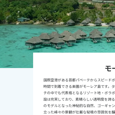
オセアニア
10
ハワイ
2026年
日
月
4
5
11
12
18
19
モ
25
26
国際空港がある首都パペーテからスピードボ
時間で到着できる楽園がモーレア島です。
チの中でも代表格となるリゾート地・ボラ
設は充実しており、素晴らしい透明度を誇る
のモデルとなった神秘的な自然、ゴーギャ
立った峰々の景観が壮厳な秘境の雰囲気を醸