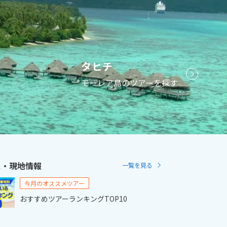
2
11月未定
2月未定
2027年
月
金
土
日
月
火
水
木
金
土
タヒチ
6
7
1
2
3
4
5
6
モーレア島のツアーを探す
13
14
7
8
9
10
11
12
13
20
21
14
15
16
17
18
19
20
27
28
21
22
23
24
25
26
27
28
ス・現地情報
一覧を見る
今月のオススメツアー
おすすめツアーランキングTOP10