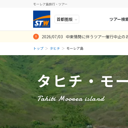
モーレア島旅行・ツアー
ツアー検
2026/07/03
中東情勢に伴うツアー催行中止の
ヨーロッパ
人気のテーマ
イタリア
秋旅
憧れだった水上
トップ
タヒチ
モーレア島
中近東・トルコ
お得な旅
ドイツ
年末年始
8
投稿日：2019-09-
2026年
月
アフリカ
誰と行く？
ベルギー
日
月
アジア
目的
スイス
タヒチ・モ
ロシア・中央アジア
ポーランド
2
3
アメリカ・カナダ
スウェーデ
9
10
Tahiti Moorea island
中南米・カリブ海
16
17
ラトビア
23
24
モルディブ・他インド洋
スロヴェニ
30
31
太平洋地域
北マケドニ