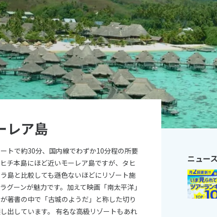
11
10月未定
月
2026年
月
火
水
木
金
土
日
月
火
水
木
1
2
3
1
2
3
4
5
6
7
8
9
10
8
9
10
11
12
13
14
15
16
17
15
16
17
18
19
20
21
22
23
24
22
23
24
25
26
ーレア島
27
28
29
30
31
29
30
ートで約30分、国内線でわずか10分程の所要
ニュー
タヒチ本島にほど近いモーレア島ですが、タヒ
ボラ島と比較しても遜色ないほどにリゾート施
ラグーンが魅力です。加えて映画「南太平洋」
ンが著書の中で「古城のようだ」と称した切り
し出しています。 有名な高級リゾートもあれ