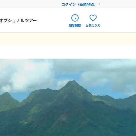
ログイン（新規登録）
オプショナルツアー
閲覧履歴
お気に入り
ク
ポルトガル
春旅
オランダ
12
9月未定
12月未定
2026年
月
アイルランド
まだ履歴がありません
まだ登録がありません
金
土
日
月
火
水
木
金
土
ハンガリー
4
5
1
2
3
4
5
フィンランド
11
12
6
7
8
9
10
11
12
18
19
エストニア
13
14
15
16
17
18
19
25
26
20
21
22
23
24
25
26
クロアチア
27
28
29
30
31
ルーマニア
フェロー諸島