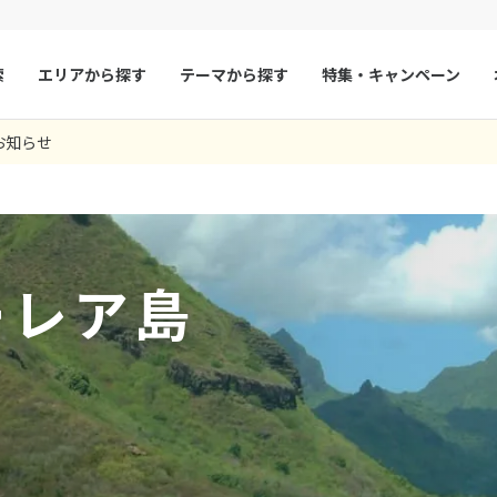
索
エリアから探す
テーマから探す
特集・キャンペーン
38
ツアー件数
件
お知らせ
× カレンダーを閉じる
マルタ
冬旅
スペイン
ゴールデンウィー
コテージに宿泊できたので、新婚旅行をしっかり楽しめました！
フランス
夏旅
モナコ
9
24 05:42:49
8月未定
2026年
月
ルクセンブルク
イギリス
火
水
木
金
土
日
月
火
水
木
チェコ
オーストリア
ーレア島
1
1
2
3
スロヴァキア
アイスランド
4
5
6
7
8
6
7
8
9
10
ン
11
12
13
デンマーク
14
15
13
14
ノルウェー
15
16
17
18
19
20
21
22
20
21
22
23
24
リトアニア
ギリシャ
25
26
27
28
29
27
28
29
30
ア
モンテネグロ
ブルガリア
ア
ボスニア・ヘルツェゴビナ
セルビア